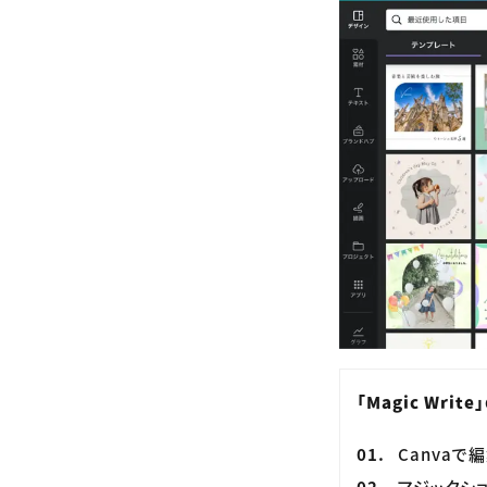
「Magic Writ
Canvaで
マジックショー