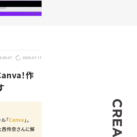
3.09.07
2025.07.17
nva！作
す
CREA
ル「
Canva
」。
・大西伶奈さんに解