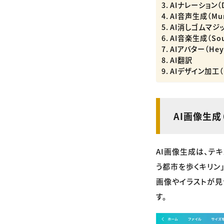
AIナレーション（D-I
AI音声生成（Murf
AI消しゴムマジック
AI音楽生成（Sou
AIアバター（Hey
AI翻訳
AIデザイン加工（Ma
AI画像生成（T
AI画像生成は、テ
う都市を歩くキリン
画像やイラストが見
す。