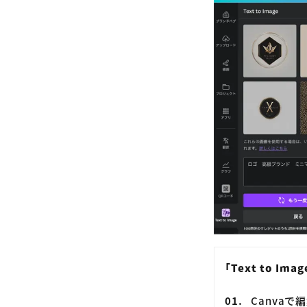
「Text to Im
Canvaで