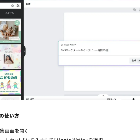
e」の使い方
編集画面を開く
トカット「/」を入力して「Magic Write」を選択