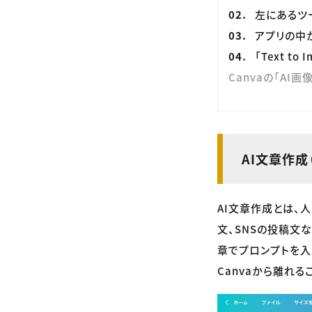
左にあるツ
アプリの中から
「Text t
Canvaの「AI
AI文章作成（M
AI文章作成とは、
文、SNSの投稿文
章でプロンプトを入
Canvaから離れる