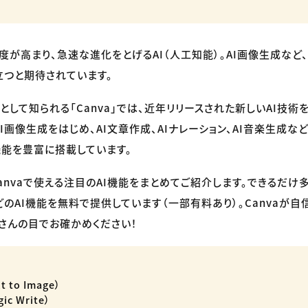
目度が高まり、急速な進化をとげるAI（人工知能）。AI画像生成など
立つと期待されています。
として知られる「Canva」では、近年リリースされた新しいAI技術
I画像生成をはじめ、AI文章作成、AIナレーション、AI音楽生成な
機能を豊富に搭載しています。
anvaで使える注目のAI機能をまとめてご紹介します。できるだけ
どのAI機能を無料で提供しています（一部有料あり）。Canvaが自
皆さんの目でお確かめください！
 to Image）
c Write）