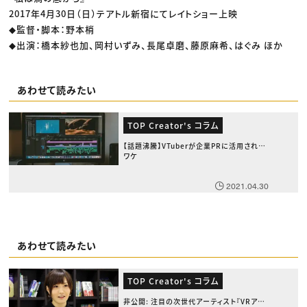
2017年4月30日（日）テアトル新宿にてレイトショー上映
◆監督・脚本：野本梢
◆出演：橋本紗也加、岡村いずみ、長尾卓磨、藤原麻希、はぐみ ほか
あわせて読みたい
TOP Creator's コラム
【話題沸騰】VTuberが企業PRに活用される
ワケ
2021.04.30
あわせて読みたい
TOP Creator's コラム
非公開: 注目の次世代アーティスト『VRアー