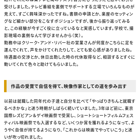
受けしました。テレビ番組を裏側でサポートする立場でいろんなものが
見えて、すごく興味深かったですね。書類の申請とか、楽屋のセッティン
グなど細かい部分をこなすポジションですが、後から振り返ってみる
と、この経験が今すごく役に立っているなと実感しています。学校で、撮
影現場の裏側なんて学びませんから（笑）。
勤務中はクリーク・アンド・リバー社の営業さんが何度かこちらに足を
運んでくれて、声をかけてくれたりして、とても安心感がありましたね。
待遇面の交渉とか、休日出勤した時の代休取得など、相談するとすぐに
動いてくれて色々と助けてもらいました。
作品の受賞で自信を得て、映像作家としての道を歩み出す
以前は就職した同年代の子達と自分を比べて「やっぱりきちんと就職す
るべきかな」と迷う時期がしばらく続いていました。3年ほど前に、東京
国際レズビアン＆ゲイ映画祭で受賞し、ショートショートフィルムフェス
ティバル映画祭でも入選するなど、いくつか賞を獲れるようになって、よ
うやく自信が持てるようになり、「これからは映画でやっていこう」と迷
いが吹っ切れました。