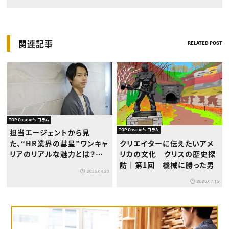
関連記事
RELATED POST
TOP Creator's コラム
TOP Creator's コラム
担当エージェントから見
クリエイターに伝えたいアメ
た、“HR業界の彗星”ワンキャ
リカの文化 クリスの歴史探
リアのリアルな魅力とは？
訪｜第1回 機械に勝った男
｜“企業の素顔”を届けるアフ
2025.04.23
ターインタビュー
2025.07.15