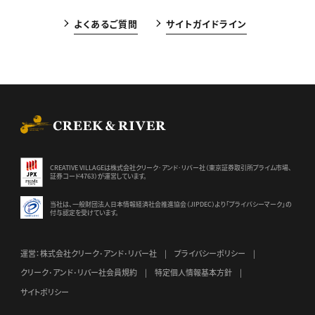
よくあるご質問
サイトガイドライン
CREEK & RIVER Co., Ltd.
CREATIVE VILLAGEは株式会社クリーク･アンド･リバー社（東京証券
取引所プライム市場、
証券コード4763）が運営しています。
当社は、一般財団法人日本情報経済社会推進協会（JIPDEC）より
「プライバシーマーク」の
付与認定を受けています。
運営：株式会社クリーク･アンド･リバー社
プライバシーポリシー
クリーク･アンド･リバー社会員規約
特定個人情報基本方針
サイトポリシー