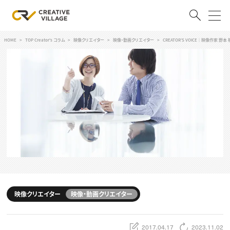
HOME
TOP Creator's コラム
映像クリエイター
映像・動画クリエイター
CREATOR’S VOICE｜映像作家
ACCOUNT
ログイン
会員登録
RECRUIT
クリエイター求人を探す
CREATIVE JOB求人検索
特集求人
採用説明会
転職支援サービス
CONTENTS
スキルアップしたい！
映像クリエイター
映像・動画クリエイター
スキルアップしたい！ トップ
デザイン
TOP Creator’s コラム
プログラミング
2017.04.17
2023.11.02