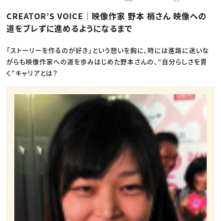
動画配信・映像制作
TOP Creator’s コラム トップ
編集・ライティング
Webクリエイター
セミナー
CREATOR’S VOICE｜映像作家 野本 梢さん 映像への
マーケティング
アプリクリエイター
ディレクション
ゲームクリエイター
道をブレずに進めるようになるまで
業界解説・キャリア事情
映像クリエイター
ニュース・トレンド
お役立ち基礎知識
マーケッター
クリエイターインタビュー
「ストーリーを作るのが好き」という想いを胸に、時には進路に迷いな
ニュース・トレンド トップ
C＆R Magazine
Web
がらも映像作家への道を歩みはじめた野本さんの、“自分らしさを貫
映像
く”キャリアとは？
ゲーム・エンタメ
広告
出版
CREATIVE VILLAGEからのお知らせ
プロフェッショナル×つながる×メディア