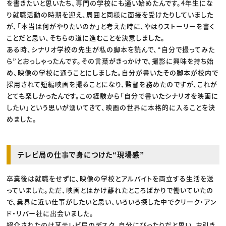
を書きたいと思いたち、専門の学校にも通い始めたんです。4年生にな
り就職活動の時期を迎え、周囲と同様に面接を受けたりしていました
が、「本当は何がやりたいのか」と考えた時に、やはりストーリーを書く
ことだと思い、そちらの道に進むことを決意しました。
ある時、シナリオ学校の先生が私の脚本を読んで、“自分で撮ってみた
ら”とおっしゃったんです。その言葉がきっかけで、撮影に興味を持ち始
め、映像の学校に通うことにしました。自分が書いたその脚本が校内で
採用されて短編映画を撮ることになり、監督を務めたのですが、これが
とても楽しかったんです。この経験から「自分で書いたシナリオを映画に
したい」という思いが湧いてきて、映画の世界に本格的に入ることを決
めました。
テレビ局の仕事で身につけた“現場感”
卒業後は就職をせずに、映像の学校とアルバイトを両立する生活を送
っていました。ただ、映画とはかけ離れたところばかりで働いていたの
で、業界に近い仕事がしたいと思い、いろいろ探した中でクリーク・アン
ド・リバー社に出会いました。
紹介されたのは某テレビ局のデスク。自分にぴったりだと思い、お引き