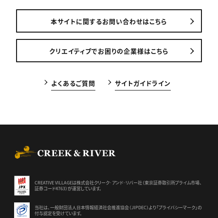
本サイトに関するお問い合わせはこちら
クリエイティブでお困りの企業様はこちら
よくあるご質問
サイトガイドライン
CREEK & RIVER Co., Ltd.
CREATIVE VILLAGEは株式会社クリーク･アンド･リバー社（東京証券
取引所プライム市場、
証券コード4763）が運営しています。
当社は、一般財団法人日本情報経済社会推進協会（JIPDEC）より
「プライバシーマーク」の
付与認定を受けています。