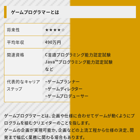
動画配信・映像制作
TOP Creator’s コラム トップ
編集・ライティング
Webクリエイター
セミナー
マーケティング
アプリクリエイター
ゲームプログラマーとは
ディレクション
ゲームクリエイター
業界解説・キャリア事情
映像クリエイター
ニュース・トレンド
お役立ち基礎知識
マーケッター
将来性
★★★★☆
クリエイターインタビュー
ニュース・トレンド トップ
C＆R Magazine
Web
平均年収
490万円
映像
ゲーム・エンタメ
広告
関連資格
C言語プログラミング能力認定試験
出版
Java™プログラミング能力認定試験
CREATIVE VILLAGEからのお知らせ
など
プロフェッショナル×つながる×メディア
代表的なキャリア
・ゲームプランナー
ステップ
・ゲームディレクター
・ゲームプロデューサー
ゲームプログラマーとは、企画や仕様に合わせてゲームが動くようにプ
ログラムを組むクリエイターのことを指します。
ゲームの企画が実現可能か、企画などの上流工程から仕様の決定、開
発まで幅広く業務に関わる場合もあります。