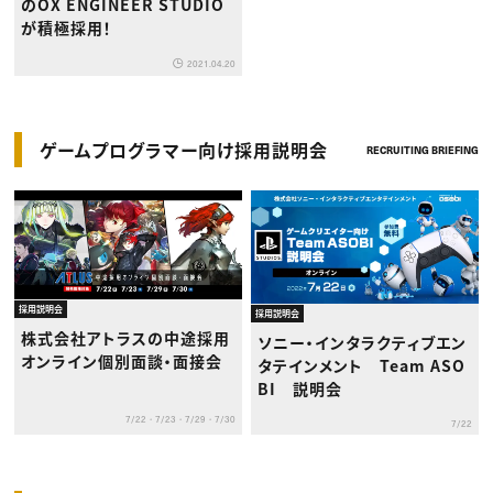
のOX ENGINEER STUDIO
が積極採用！
2021.04.20
ゲームプログラマー向け採用説明会
RECRUITING BRIEFING
採用説明会
採用説明会
株式会社アトラスの中途採用
ソニー・インタラクティブエン
オンライン個別面談・面接会
タテインメント Team ASO
BI 説明会
7/22・7/23・7/29・7/30
7/22