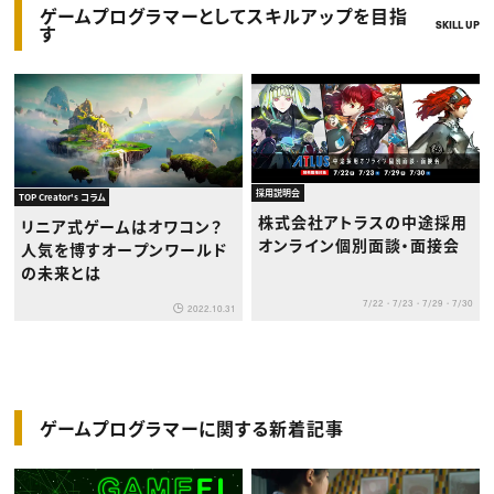
ゲームプログラマーとしてスキルアップを目指
SKILL UP
す
採用説明会
TOP Creator's コラム
株式会社アトラスの中途採用
リニア式ゲームはオワコン？
オンライン個別面談・面接会
人気を博すオープンワールド
の未来とは
7/22・7/23・7/29・7/30
2022.10.31
ゲームプログラマーに関する新着記事