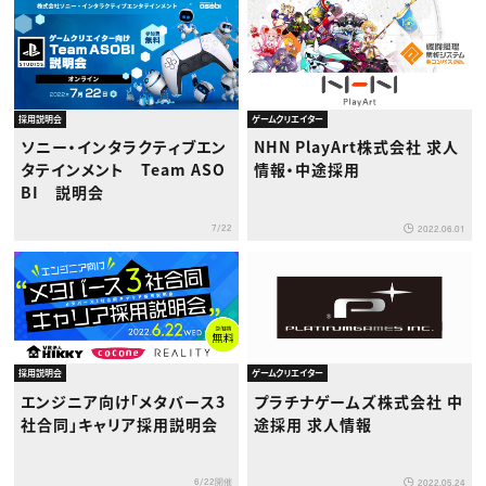
採用説明会
ゲームクリエイター
ソニー・インタラクティブエン
NHN PlayArt株式会社 求人
タテインメント Team ASO
情報・中途採用
BI 説明会
7/22
2022.06.01
採用説明会
ゲームクリエイター
エンジニア向け「メタバース3
プラチナゲームズ株式会社 中
社合同」キャリア採用説明会
途採用 求人情報
6/22開催
2022.05.24