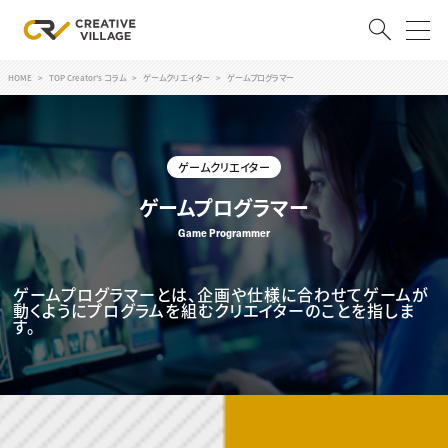
HOME
TOP Creator's コラム
ゲームクリエイター
ゲームプログラマー
ACCOUNT
ログイン
会員登録
ゲームクリエイター
RECRUIT
ゲームプログラマー
Game Programmer
クリエイター求人を探す
CREATIVE JOB求人検索
特集求人
ゲームプログラマーとは、企画や仕様に合わせてゲームが
採用説明会
動くようにプログラムを組むクリエイターのことを指しま
転職支援サービス
す。
CONTENTS
スキルアップしたい！
スキルアップしたい！ トップ
デザイン
TOP Creator’s コラム
プログラミング