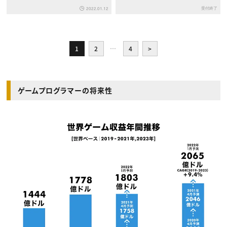
カイ～
受付終了
2022.01.12
1
2
…
4
>
ゲームプログラマーの将来性