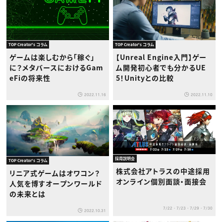
TOP Creator's コラム
TOP Creator's コラム
ゲームは楽しむから「稼ぐ」
【Unreal Engine入門】ゲー
に？メタバースにおけるGam
ム開発初心者でも分かるUE
eFiの将来性
5！Unityとの比較
2022.11.16
2022.11.10
採用説明会
TOP Creator's コラム
株式会社アトラスの中途採用
リニア式ゲームはオワコン？
オンライン個別面談・面接会
人気を博すオープンワールド
の未来とは
7/22・7/23・7/29・7/30
2022.10.31