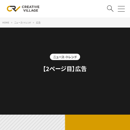
HOME
ニュース・トレンド
広告
ACCOUNT
ログイン
会員登録
ニュース・トレンド
RECRUIT
【2ページ目】広告
クリエイター求人を探す
CREATIVE JOB求人検索
特集求人
採用説明会
転職支援サービス
CONTENTS
スキルアップしたい！
スキルアップしたい！ トップ
デザイン
TOP Creator’s コラム
プログラミング