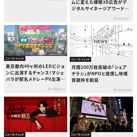
ムに変えた裸眼3D広告がデ
ジタルサイネージアワード20
26で優秀賞
2026.06.17
ニュース・トレンド
ニュース・トレンド
東京都内49ヶ所のLEDビジョ
月間100万枚突破の「シェア
ンに出演するチャンス！マシェ
チラシ」がNPOと提携し地域
バラが駅名メドレーPV出演者
貢献枠を新設
を募集中
2026.06.11
2026.06.09
ニュース・トレンド
ニュース・トレンド