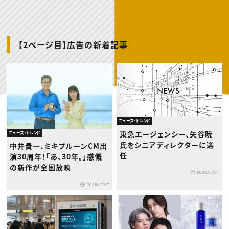
動画配信・映像制作
TOP Creator’s コラム トップ
編集・ライティング
Webクリエイター
セミナー
マーケティング
アプリクリエイター
ディレクション
ゲームクリエイター
業界解説・キャリア事情
映像クリエイター
ニュース・トレンド
お役立ち基礎知識
マーケッター
【2ページ目】広告の新着記事
クリエイターインタビュー
ニュース・トレンド トップ
C＆R Magazine
Web
映像
ゲーム・エンタメ
広告
出版
CREATIVE VILLAGEからのお知らせ
ニュース・トレンド
プロフェッショナル×つながる×メディア
東急エージェンシー、矢谷暁
ニュース・トレンド
氏をシニアディレクターに選
中井貴一、ミキプルーンCM出
任
演30周年！「あ、30年。」感慨
の新作が全国放映
2026.07.01
2026.07.07