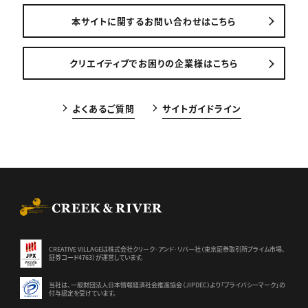
本サイトに関するお問い合わせはこちら
クリエイティブでお困りの企業様はこちら
よくあるご質問
サイトガイドライン
CREEK & RIVER Co., Ltd.
CREATIVE VILLAGEは株式会社クリーク･アンド･リバー社（東京証券
取引所プライム市場、
証券コード4763）が運営しています。
当社は、一般財団法人日本情報経済社会推進協会（JIPDEC）より
「プライバシーマーク」の
付与認定を受けています。