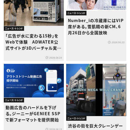
ニュース・トレンド
Number_iの冷蔵庫にはVIP
席がある。雪肌精の新CM、6
ニュース・トレンド
月26日から全国放映
「広告が水に変わる15秒」を
Webで体験 ADWATER公
2026.06.23
式サイトが3Dバーチャル実機
対応にリニューアル
2026.06.24
ニュース・トレンド
動画広告のハードルを下げ
る。ジーニーがGENIEE SSP
ニュース・トレンド
で新フォーマットを提供開始
渋谷の街を巨大クレーンゲー
2026.06.23