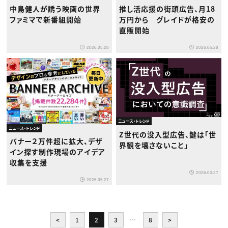
中島健人が誘う映画の世界
推し活応援の街頭広告、月18
ファミマで新番組開始
万円から グレイドが格安の
直販開始
2026.05.28
2026.05.28
ニュース・トレンド
ニュース・トレンド
Z世代の没入型広告、鍵は「世
バナー２万件超に拡大、デザ
界観を壊さないこと」
イン探す制作現場のアイデア
収集を支援
2026.03.27
2026.05.27
<
1
2
3
…
8
>