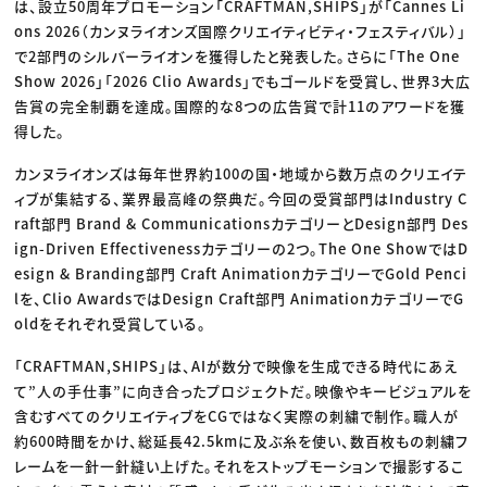
は、設立50周年プロモーション「CRAFTMAN,SHIPS」が「Cannes Li
ons 2026（カンヌライオンズ国際クリエイティビティ・フェスティバル）」
で2部門のシルバーライオンを獲得したと発表した。さらに「The One
Show 2026」「2026 Clio Awards」でもゴールドを受賞し、世界3大広
告賞の完全制覇を達成。国際的な8つの広告賞で計11のアワードを獲
得した。
カンヌライオンズは毎年世界約100の国・地域から数万点のクリエイテ
ィブが集結する、業界最高峰の祭典だ。今回の受賞部門はIndustry C
raft部門 Brand & CommunicationsカテゴリーとDesign部門 Des
ign-Driven Effectivenessカテゴリーの2つ。The One ShowではD
esign & Branding部門 Craft AnimationカテゴリーでGold Penci
lを、Clio AwardsではDesign Craft部門 AnimationカテゴリーでG
oldをそれぞれ受賞している。
「CRAFTMAN,SHIPS」は、AIが数分で映像を生成できる時代にあえ
て”人の手仕事”に向き合ったプロジェクトだ。映像やキービジュアルを
含むすべてのクリエイティブをCGではなく実際の刺繍で制作。職人が
約600時間をかけ、総延長42.5kmに及ぶ糸を使い、数百枚もの刺繍フ
レームを一針一針縫い上げた。それをストップモーションで撮影するこ