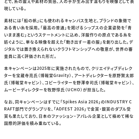
とで、糸の震えや素材の質感、人の手が生み出す温もりを映像として表
現している。
素材には「船の帆」にも使われるキャンバス生地と、ブランドの象徴で
ある青い糸を採用。「最高の普通」を掲げるシップスの企業姿勢を「青
いまま進む」というステートメントに込め、洋服作りの原点である糸を
紡ぐように、単なる映像を超えた「動き出す一着の服」を創り出した。デ
ジタルでは置き換えられないクラフトマンシップへの敬意が、世界の審
査員に高く評価された形だ。
本キャンペーンは2025年に実施されたもので、クリエイティブディレク
ターを宝蔵寺亮氏（博報堂Gravity）、アートディレクターを原野賢太郎
氏（博報堂キャビン）、コピーライターを野澤幸司氏（博報堂キャビン）、
ムービーディレクターを牧野惇氏（UCHO）が担当した。
なお、同キャンペーンはすでに「Spikes Asia 2026」のINDUSTRY C
RAFT部門でグランプリを、「ADFEST 2026」で金賞・銀賞のダブル受
賞も果たしており、日本のファッション・アパレル企業として極めて稀な
国際的評価を積み重ねている。