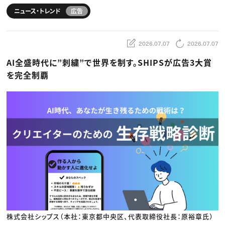
動画配信・映像制作
TOP Creator’s コラム トップ
編集・ライティング
Webクリエイター
セミナー
ニュース・トレンド
広告
マーケティング
アプリクリエイター
ディレクション
ゲームクリエイター
業界解説・キャリア事情
映像クリエイター
ニュース・トレンド
お役立ち基礎知識
マーケッター
2026.07.07
2026.07.07
クリエイターインタビュー
ニュース・トレンド トップ
C＆R Magazine
AI全盛時代に”刺繍”で世界を制す。SHIPSが広告3大賞
Web
映像
を完全制覇
ゲーム・エンタメ
広告
出版
CREATIVE VILLAGEからのお知らせ
プロフェッショナル×つながる×メディア
株式会社シップス（本社：東京都中央区、代表取締役社長：原裕章氏）