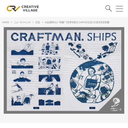
HOME
ニュース・トレンド
広告
AI全盛時代に"刺繍"で世界を制す。SHIPSが広告3大賞を完全制覇
ACCOUNT
ログイン
会員登録
RECRUIT
クリエイター求人を探す
CREATIVE JOB求人検索
特集求人
採用説明会
転職支援サービス
CONTENTS
スキルアップしたい！
スキルアップしたい！ トップ
デザイン
TOP Creator’s コラム
プログラミング