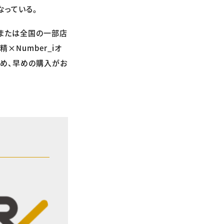
なっている。
プまたは全国の一部店
×Number_iオ
ため、早めの購入がお