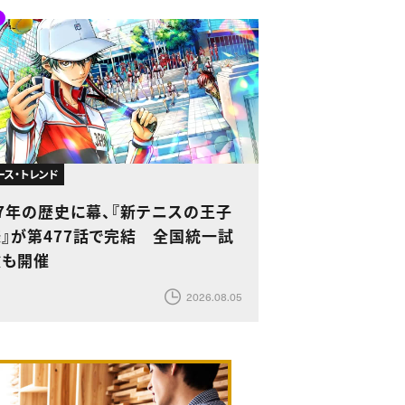
ース・トレンド
27年の歴史に幕、『新テニスの王子
様』が第477話で完結 全国統一試
験も開催
2026.08.05