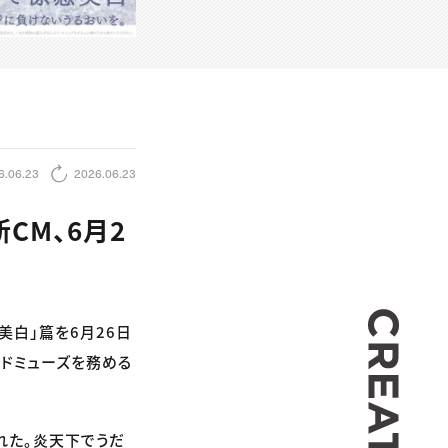
6.06.23
2026.06.23
CM、6月2
CREA
美白」篇を6月26日
ンドミューズを務める
れた。炎天下でうだ