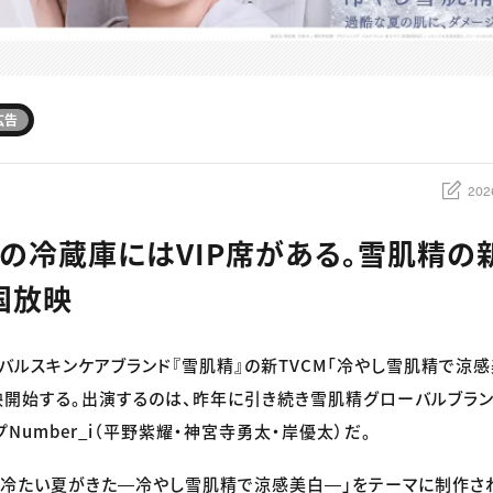
広告
202
_iの冷蔵庫にはVIP席がある。雪肌精の新
国放映
バルスキンケアブランド『雪肌精』の新TVCM「冷やし雪肌精で涼感
映開始する。出演するのは、昨年に引き続き雪肌精グローバルブラ
Number_i（平野紫耀・神宮寺勇太・岸優太）だ。
、冷たい夏がきた―冷やし雪肌精で涼感美白―」をテーマに制作さ