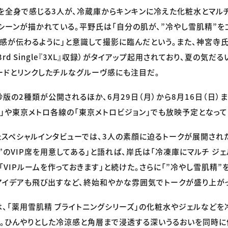
を全身で感じる3人が、冷蔵庫からキンキンに冷えた化粧水とマルチ
シーンが描かれている。平野氏は「自分の肌が、”冷やし雪肌精”を
感が伝わるように」と意識して撮影に臨んだという。また、神宮寺
』（3rd Single『3XL』収録）がタイアップ起用されており、夏の気
ードとリンクしたチルなグルーヴ感にも注目だ。
秒版の2種類が公開されるほか、6月29日（月）から8月16日（日）
ion」や東京メトロ各線の「東京メトロビジョン」でも放映予定となって
スペシャルインタビューでは、3人の素顔に迫るトークが展開され
”のVIP席を用意してある」と語れば、岸氏は「冷凍庫にマルチ ジ
「VIPルームを作っておきます」と続けた。さらに「”冷やし雪肌精”
アイデアも飛び出すなど、終始和やかな雰囲気でトークが盛り上が
は、「薬用雪肌精 ブライトニングシリーズ」の化粧水やジェルなど
。ひんやりとした冷涼感と角層まで浸透する深いうるおいを同時に