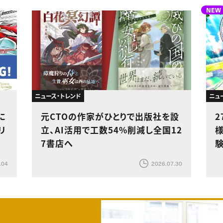
NEW
ニュース・トレンド
ニュ
に
元CTOの作家がひとりで出版社を設
リ
立、AI活用で工数54%削減し全国12
7書店へ
.04
2026.07.30