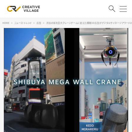
HOME
ニュース・トレンド
広告
渋谷の街を巨大クレーンゲームに変えた裸眼3D広告がデジタルサイネージアワード2
ACCOUNT
ログイン
会員登録
RECRUIT
クリエイター求人を探す
CREATIVE JOB求人検索
特集求人
採用説明会
転職支援サービス
CONTENTS
スキルアップしたい！
スキルアップしたい！ トップ
デザイン
TOP Creator’s コラム
プログラミング