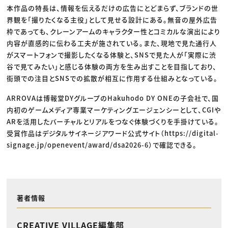
本作品の特長は、情報を伝えるだけの広告にとどまらず、ブランドの世
界観を「撮りたくなる主役」として見せる設計にある。無音の屋外広告
枠であっても、クレーンアームのキャラクター性とコミカルな演出により
内容が直感的に伝わる工夫が施されている。また、現地で見た通行人
がスマートフォンで撮影したくなる体験と、SNSで見た人が「実際に渋
谷で見てみたい」と感じる体験の両方を生み出すことを目指しており、
街頭での注目とSNSでの拡散が相互に作用する仕組みとなっている。
ARROVAは博報堂DYグループのHakuhodo DY ONEの子会社で、国
内初のゲームメディア専業マーケティングエージェンシーとして、CGIや
ARを活用したバーチャルとリアルをつなぐ体験づくりを手掛けている。
受賞作品はデジタルサイネージアワード公式サイト（https://digital-
signage.jp/openevent/award/dsa2026-6）で確認できる。
著者情報
CREATIVE VILLAGE編集部