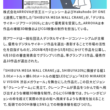
株式会社ARROVAが京王エージェンシーおよびHakuhodo DY ONE
と連携して制作した「SHIBUYA MEGA WALL CRANE」が、「デジタル
サイネージアワード2026」において優秀賞を受賞した。ARROVAは本
作品の裸眼3D映像およびCGI映像の制作を担当している。
同アワードは一般社団法人デジタルサイネージコンソーシアムが主催
し、優秀なデジタルサイネージ作品を選出・表彰することで市場の活性
化を目指すものだ。2026年4月6日から5月8日にかけて作品を公募し、
6月10日の審査発表会でグランプリ1作品、準グランプリ1作品、優秀作
品10作品が選出された。
「SHIBUYA MEGA WALL CRANE」は、SHIBUYA109に隣接する縦1
3.00メートル×横6.00メートルの縦型LEDビジョン「KEIO MIRARER
U VISION 渋谷メガウォール」を舞台にした作品だ。この巨大ビジョン
を「クレーンゲーム」に見立て、クレーンアームが景品をつかんで街へ飛
び出すような裸眼3D映像を制作。さらにCGI映像では、クレーンがビジ
ョンの枠を超えて実際の渋谷の街へ飛来するような表現を加えること
で、街頭でのOOH体験とSNS上での映像体験を結びつけた。