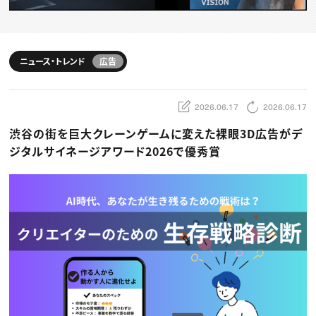
動画配信・映像制作
TOP Creator’s コラム トップ
編集・ライティング
Webクリエイター
セミナー
マーケティング
アプリクリエイター
ディレクション
ゲームクリエイター
業界解説・キャリア事情
映像クリエイター
ニュース・トレンド
お役立ち基礎知識
マーケッター
ニュース・トレンド
広告
クリエイターインタビュー
ニュース・トレンド トップ
C＆R Magazine
Web
映像
2026.06.17
2026.06.17
ゲーム・エンタメ
広告
渋谷の街を巨大クレーンゲームに変えた裸眼3D広告がデ
出版
CREATIVE VILLAGEからのお知らせ
ジタルサイネージアワード2026で優秀賞
プロフェッショナル×つながる×メディア