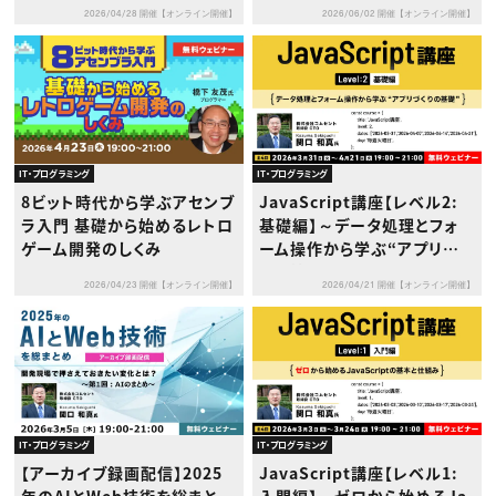
GPT／Claude／Gemini／C
る
2026/04/28 開催【オンライン開催】
2026/06/02 開催【オンライン開催】
opilotの違いと導入時の考え
方 〜
IT・プログラミング
IT・プログラミング
8ビット時代から学ぶアセンブ
JavaScript講座【レベル2:
ラ入門 基礎から始めるレトロ
基礎編】～データ処理とフォ
ゲーム開発のしくみ
ーム操作から学ぶ“アプリづく
りの基礎”～
2026/04/23 開催【オンライン開催】
2026/04/21 開催【オンライン開催】
IT・プログラミング
IT・プログラミング
【アーカイブ録画配信】2025
JavaScript講座【レベル1: