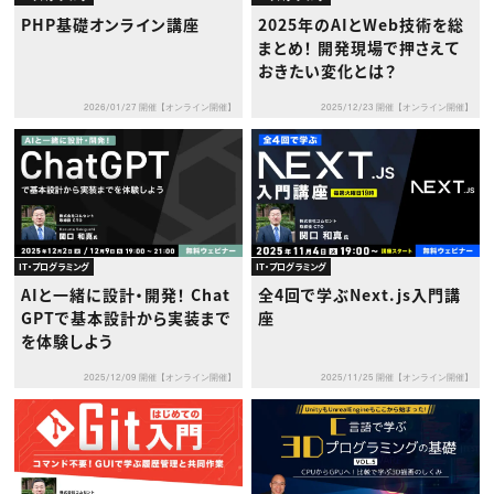
PHP基礎オンライン講座
2025年のAIとWeb技術を総
まとめ！ 開発現場で押さえて
おきたい変化とは？
2026/01/27 開催【オンライン開催】
2025/12/23 開催【オンライン開催】
IT・プログラミング
IT・プログラミング
AIと一緒に設計・開発！ Chat
全4回で学ぶNext.js入門講
GPTで基本設計から実装まで
座
を体験しよう
2025/12/09 開催【オンライン開催】
2025/11/25 開催【オンライン開催】