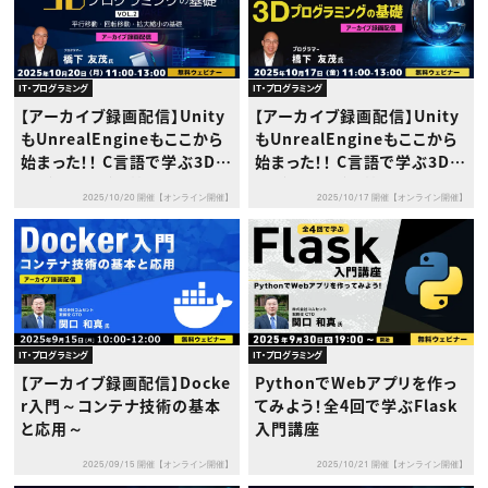
IT・プログラミング
IT・プログラミング
【アーカイブ録画配信】Unity
【アーカイブ録画配信】Unity
もUnrealEngineもここから
もUnrealEngineもここから
始まった！！ C言語で学ぶ3Dプ
始まった！！ C言語で学ぶ3Dプ
ログラミングの基礎 Vol.2 ～
ログラミングの基礎
2025/10/20 開催【オンライン開催】
2025/10/17 開催【オンライン開催】
平行移動・回転移動・拡大縮
小の基礎～
IT・プログラミング
IT・プログラミング
【アーカイブ録画配信】Docke
PythonでWebアプリを作っ
r入門～コンテナ技術の基本
てみよう！全4回で学ぶFlask
と応用～
入門講座
2025/09/15 開催【オンライン開催】
2025/10/21 開催【オンライン開催】