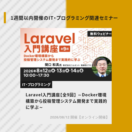
動画配信・映像制作
TOP Creator’s コラム トップ
編集・ライティング
Webクリエイター
セミナー
マーケティング
アプリクリエイター
ディレクション
ゲームクリエイター
1週間以内開催のIT・プログラミング関連セミナー
業界解説・キャリア事情
映像クリエイター
ニュース・トレンド
お役立ち基礎知識
マーケッター
クリエイターインタビュー
ニュース・トレンド トップ
C＆R Magazine
Web
映像
ゲーム・エンタメ
広告
出版
CREATIVE VILLAGEからのお知らせ
プロフェッショナル×つながる×メディア
IT・プログラミング
Laravel入門講座【全9回】 ～Docker環境
構築から投稿管理システム開発まで実践的
に学ぶ～
2026/08/12 開催【オンライン開催】