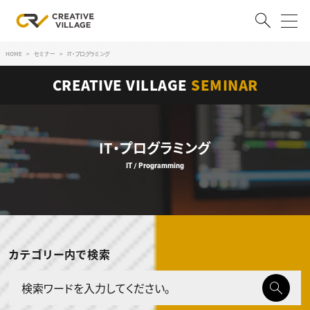
HOME
セミナー
IT・プログラミング
ACCOUNT
CREATIVE VILLAGE
SEMINAR
ログイン
会員登録
RECRUIT
IT・プログラミング
IT / Programming
クリエイター求人を探す
CREATIVE JOB求人検索
特集求人
採用説明会
転職支援サービス
CONTENTS
カテゴリー内で検索
スキルアップしたい！
スキルアップしたい！ トップ
デザイン
TOP Creator’s コラム
プログラミング