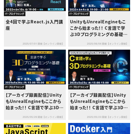
IT・プログラミング
IT・プログラミング
全4回で学ぶReact.js入門講
UnityもUnrealEngineもこ
座
こから始まった！！ C言語で学
ぶ3Dプログラミングの基礎 V
ol.3 ～２DにZ軸を追加して３
2025/07/01 開催【オンライン開催】
2025/06/04 開催【オンライン開催】
D表現を実現する～
IT・プログラミング
IT・プログラミング
【アーカイブ録画配信】Unity
【アーカイブ録画配信】Unity
もUnrealEngineもここから
もUnrealEngineもここから
始まった！！ C言語で学ぶ3Dプ
始まった！！ C言語で学ぶ3Dプ
ログラミングの基礎 Vol.2 ～
ログラミングの基礎
2025/05/26 開催【オンライン開催】
2025/05/23 開催【オンライン開催】
平行移動・回転移動・拡大縮
小の基礎～