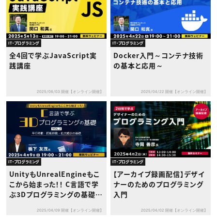
IT・プログラミング
IT・プログラミング
全4回で学ぶJavaScript実
Docker入門～コンテナ技術
践講座
の基本と応用～
2025/06/03 開催【オンライン開催】
2025/04/22 開催【オンライン開催】
IT・プログラミング
IT・プログラミング
UnityもUnrealEngineもこ
【アーカイブ録画配信】デザイ
こから始まった！！ C言語で学
ナーのためのプログラミング
ぶ3Dプログラミングの基礎 V
入門
ol.2 ～平行移動・回転移動・
2025/04/09 開催【オンライン開催】
2025/04/02 開催【オンライン開催】
拡大縮小の基礎～