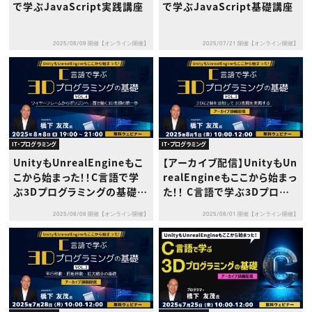
で学ぶJavaScript実践講座
で学ぶJavaScript基礎講座
2025/08/09 開催【オンライン開催】
2025/07/21 開催【オンライン開催】
IT・プログラミング
IT・プログラミング
UnityもUnrealEngineもこ
【アーカイブ配信】UnityもUn
こから始まった！！C言語で学
realEngineもここから始まっ
ぶ3Dプログラミングの基礎 V
た！！ C言語で学ぶ3Dプログ
ol.4～ワイヤーフレームから
ラミングの基礎 Vol.3 ～２D
2025/08/08 開催【オンライン開催】
2025/08/01 開催【オンライン開催】
ポリゴンへ：面で描く3D表現
にZ軸を追加して３D表現を実
の第一歩～
現する～