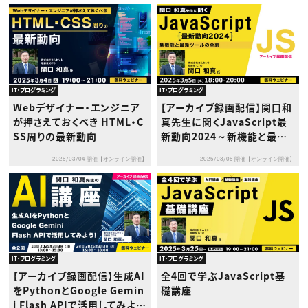
IT・プログラミング
IT・プログラミング
Webデザイナー・エンジニア
【アーカイブ録画配信】関口和
が押さえておくべき HTML・C
真先生に聞くJavaScript最
SS周りの最新動向
新動向2024～新機能と最新
ツールの全貌～
2025/03/04 開催【オンライン開催】
2025/03/05 開催【オンライン開催】
IT・プログラミング
IT・プログラミング
【アーカイブ録画配信】生成AI
全4回で学ぶJavaScript基
をPythonとGoogle Gemin
礎講座
i Flash APIで活用してみよ