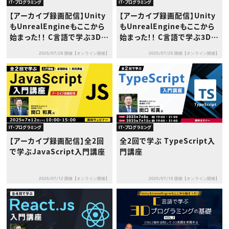
IT・プログラミング
IT・プログラミング
【アーカイブ録画配信】Unity
【アーカイブ録画配信】Unity
もUnrealEngineもここから
もUnrealEngineもここから
始まった！！ C言語で学ぶ3Dプ
始まった！！ C言語で学ぶ3Dプ
ログラミングの基礎 Vol.2 ～
ログラミングの基礎
2025/07/28 開催【オンライン開催】
2025/07/25 開催【オンライン開催】
平行移動・回転移動・拡大縮
小の基礎～
IT・プログラミング
IT・プログラミング
【アーカイブ録画配信】全2回
全2回で学ぶ TypeScript入
で学ぶJavaScript入門講座
門講座
2025/07/12 開催【オンライン開催】
2025/07/15 開催【オンライン開催】