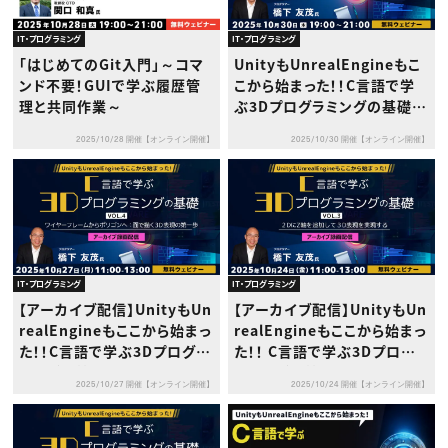
IT・プログラミング
IT・プログラミング
「はじめてのGit入門」～コマ
UnityもUnrealEngineもこ
ンド不要！GUIで学ぶ履歴管
こから始まった！！C言語で学
理と共同作業～
ぶ3Dプログラミングの基礎 V
ol.5 ～CPUからGPUへ！比較
2025/10/28 開催【オンライン開催】
2025/10/30 開催【オンライン開催】
で学ぶ3D描画のしくみ～
IT・プログラミング
IT・プログラミング
【アーカイブ配信】UnityもUn
【アーカイブ配信】UnityもUn
realEngineもここから始まっ
realEngineもここから始まっ
た！！C言語で学ぶ3Dプログラ
た！！ C言語で学ぶ3Dプログ
ミングの基礎 Vol.4～ワイヤ
ラミングの基礎 Vol.3 ～２D
2025/10/27 開催【オンライン開催】
2025/10/24 開催【オンライン開催】
ーフレームからポリゴンへ：面
にZ軸を追加して３D表現を実
で描く3D表現の第一歩～
現する～