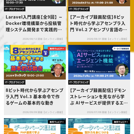
IT・プログラミング
IT・プログラミング
Laravel入門講座【全9回】 ～
【アーカイブ録画配信】8ビッ
Docker環境構築から投稿管
ト時代から学ぶアセンブラ入
理システム開発まで実践的に
門 Vol.2 アセンブリ言語の基
学ぶ～
礎を“動き”で理解しよう
2026/08/12 開催【オンライン開催】
2026/08/31 開催【オンライン開催】
IT・プログラミング
IT・プログラミング
8ビット時代から学ぶアセンブ
【アーカイブ録画配信】デモン
ラ入門 Vol.3 基本命令で作
ストレーションを見ながら学
るゲームの基本的な動き
ぶ AIサービスが提供するエー
ジェント機能 〜 ChatGPT／
2026/09/09 開催【オンライン開催】
2026/07/09 開催【オンライン開催】
Claude／Gemini／Copilo
tの違いと導入時の考え方 〜