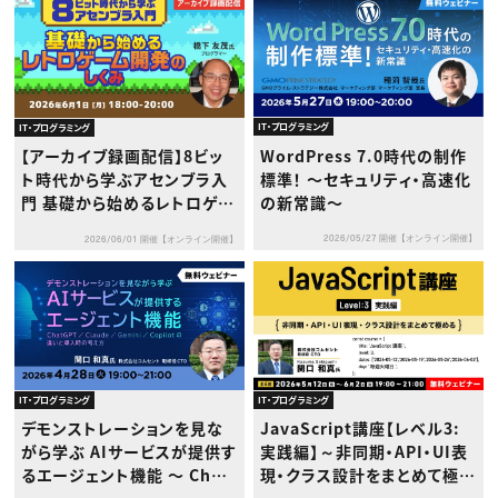
IT・プログラミング
IT・プログラミング
WordPress 7.0時代の制作
【アーカイブ録画配信】8ビッ
標準！ 〜セキュリティ・高速化
ト時代から学ぶアセンブラ入
の新常識〜
門 基礎から始めるレトロゲー
ム開発のしくみ
2026/05/27 開催【オンライン開催】
2026/06/01 開催【オンライン開催】
IT・プログラミング
IT・プログラミング
デモンストレーションを見な
JavaScript講座【レベル3:
がら学ぶ AIサービスが提供す
実践編】～非同期・API・UI表
るエージェント機能 〜 Chat
現・クラス設計をまとめて極め