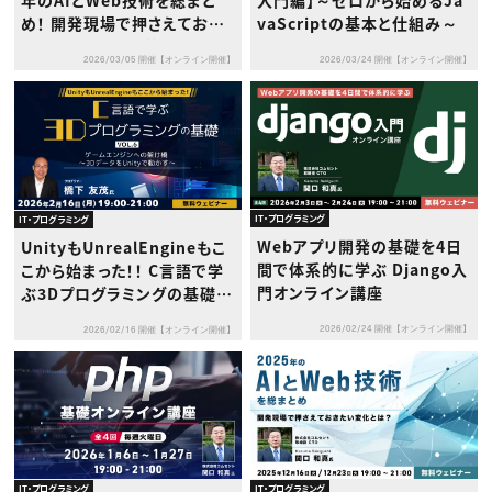
年のAIとWeb技術を総まと
入門編】～ゼロから始めるJa
め！ 開発現場で押さえておき
vaScriptの基本と仕組み～
たい変化とは？～第1回：AIの
2026/03/05 開催【オンライン開催】
2026/03/24 開催【オンライン開催】
まとめ～
IT・プログラミング
IT・プログラミング
Webアプリ開発の基礎を4日
UnityもUnrealEngineもこ
間で体系的に学ぶ Django入
こから始まった！！ C言語で学
門オンライン講座
ぶ3Dプログラミングの基礎 V
ol.6 ゲームエンジンへの架け
2026/02/24 開催【オンライン開催】
2026/02/16 開催【オンライン開催】
橋 ～3DデータをUnityで動
かす～
IT・プログラミング
IT・プログラミング