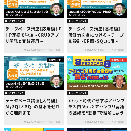
IT・プログラミング
IT・プログラミング
データベース講座【応用編】 P
データベース講座【基礎編】
HP連携で学ぶ～CRUDアプ
設計力を身につける～テーブ
リ開発と実践運用～
ル設計・ER図・SQL応用～
2026/08/04 開催【オンライン開催】
2026/07/14 開催【オンライン開催】
IT・プログラミング
IT・プログラミング
データベース講座【入門編】
8ビット時代から学ぶアセンブ
MySQLとSQLの基本をゼロ
ラ入門 Vol.2 アセンブリ言語
から理解する
の基礎を“動き”で理解しよう
2026/06/23 開催【オンライン開催】
2026/06/24 開催【オンライン開催】