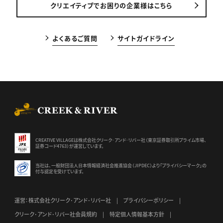
クリエイティブでお困りの企業様はこちら
よくあるご質問
サイトガイドライン
CREEK & RIVER Co., Ltd.
CREATIVE VILLAGEは株式会社クリーク･アンド･リバー社（東京証券
取引所プライム市場、
証券コード4763）が運営しています。
当社は、一般財団法人日本情報経済社会推進協会（JIPDEC）より
「プライバシーマーク」の
付与認定を受けています。
運営：株式会社クリーク･アンド･リバー社
プライバシーポリシー
クリーク･アンド･リバー社会員規約
特定個人情報基本方針