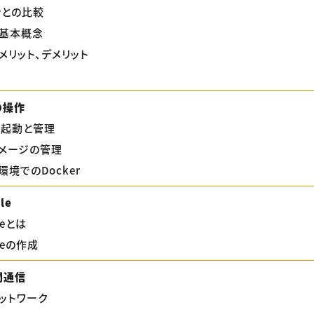
ンとの比較
rの基本概念
のメリット、デメリット
rの操作
の起動と管理
rイメージの管理
s環境でのDocker
le
ileとは
ileの作成
間通信
ネットワーク