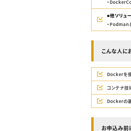
・Docke
■他ソリュ
・Podma
こんな人に
Docker
コンテナ技
Docker
お申込み前