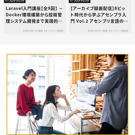
IT・プログラミング
IT・プログラミング
Laravel入門講座【全9回】 ～
【アーカイブ録画配信】8ビッ
Docker環境構築から投稿管
ト時代から学ぶアセンブラ入
理システム開発まで実践的に
門 Vol.2 アセンブリ言語の基
学ぶ～
礎を“動き”で理解しよう
2026/08/12 開催【オンライン開催】
2026/08/31 開催【オンライン開催】