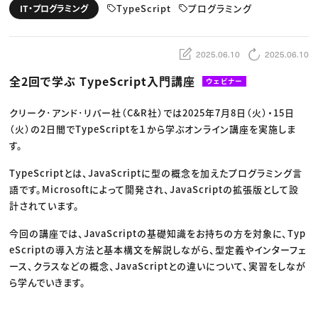
動画配信・映像制作
TOP Creator’s コラム トップ
TypeScript
プログラミング
IT・プログラミング
編集・ライティング
Webクリエイター
セミナー
マーケティング
アプリクリエイター
ディレクション
ゲームクリエイター
業界解説・キャリア事情
映像クリエイター
ニュース・トレンド
2025.06.10
2025.06.10
お役立ち基礎知識
マーケッター
クリエイターインタビュー
ニュース・トレンド トップ
全2回で学ぶ TypeScript入門講座
ウェビナー
C＆R Magazine
Web
映像
ゲーム・エンタメ
クリーク･アンド･リバー社（C&R社）では2025年7月8日（火）・15日
広告
（火）の2日間でTypeScriptを１から学ぶオンライン講座を実施しま
出版
CREATIVE VILLAGEからのお知らせ
す。
TypeScriptとは、JavaScriptに型の概念を加えたプログラミング言
プロフェッショナル×つながる×メディア
語です。Microsoftによって開発され、JavaScriptの拡張版として設
計されています。
今回の講座では、JavaScriptの基礎知識をお持ちの方を対象に、Typ
eScriptの導入方法と基本構文を解説しながら、型定義やインターフェ
ース、クラスなどの概念、JavaScriptとの違いについて、実習をしなが
ら学んでいきます。