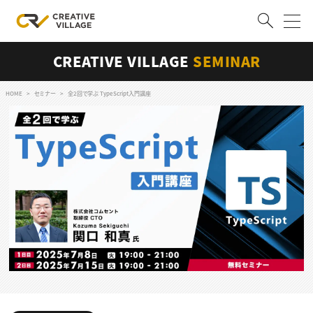
CREATIVE VILLAGE
SEMINAR
ACCOUNT
ログイン
会員登録
HOME
セミナー
全2回で学ぶ TypeScript入門講座
RECRUIT
クリエイター求人を探す
CREATIVE JOB求人検索
特集求人
採用説明会
転職支援サービス
CONTENTS
スキルアップしたい！
スキルアップしたい！ トップ
デザイン
TOP Creator’s コラム
プログラミング