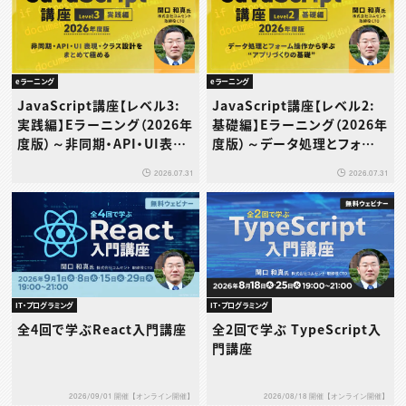
eラーニング
eラーニング
JavaScript講座【レベル3:
JavaScript講座【レベル2:
実践編】Eラーニング（2026年
基礎編】Eラーニング（2026年
度版）～非同期・API・UI表
度版）～データ処理とフォーム
現・クラス設計をまとめて極め
操作から学ぶ“アプリづくりの
2026.07.31
2026.07.31
る
基礎”～
IT・プログラミング
IT・プログラミング
全4回で学ぶReact入門講座
全2回で学ぶ TypeScript入
門講座
2026/09/01 開催【オンライン開催】
2026/08/18 開催【オンライン開催】