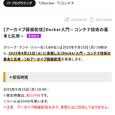
動画配信・映像制作
TOP Creator’s コラム トップ
Docker
コンテナ
IT・プログラミング
編集・ライティング
Webクリエイター
セミナー
マーケティング
アプリクリエイター
ディレクション
ゲームクリエイター
業界解説・キャリア事情
映像クリエイター
ニュース・トレンド
2025.08.29
2025.08.29
お役立ち基礎知識
マーケッター
クリエイターインタビュー
ニュース・トレンド トップ
【アーカイブ録画配信】Docker入門～コンテナ技術の基
C＆R Magazine
Web
本と応用～
映像
録画配信
ゲーム・エンタメ
広告
クリーク･アンド･リバー社（C&R社）は2025年９月15日（月）10時か
出版
CREATIVE VILLAGEからのお知らせ
ら、
2025年4月22日（火）に実施した【Docker入門～コンテナ技術の
基本と応用～】のアーカイブ録画配信
を実施します。
プロフェッショナル×つながる×メディア
▼配信時間
2025年９月15日（月）10:00～
※再生時間は、
約120分
です。
※ツールはZoomを使います。
※注意 アーカイブ録画配信なので、質問にはご対応しておりません。