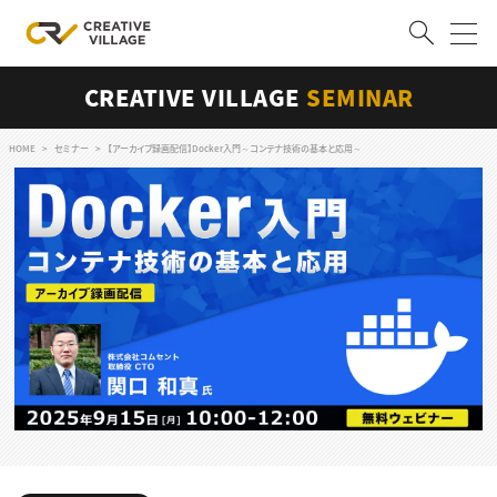
CREATIVE VILLAGE
SEMINAR
ACCOUNT
ログイン
会員登録
HOME
セミナー
【アーカイブ録画配信】Docker入門～コンテナ技術の基本と応用～
RECRUIT
クリエイター求人を探す
CREATIVE JOB求人検索
特集求人
採用説明会
転職支援サービス
CONTENTS
スキルアップしたい！
スキルアップしたい！ トップ
デザイン
TOP Creator’s コラム
プログラミング