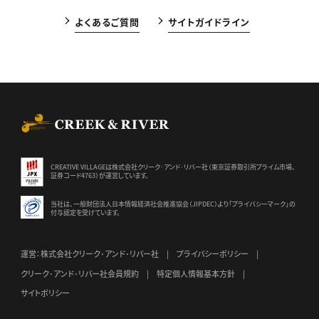
よくあるご質問
サイトガイドライン
CREEK & RIVER Co., Ltd.
CREATIVE VILLAGEは株式会社クリーク･アンド･リバー社（東京証券
取引所プライム市場、
証券コード4763）が運営しています。
当社は、一般財団法人日本情報経済社会推進協会（JIPDEC）より
「プライバシーマーク」の
付与認定を受けています。
運営：株式会社クリーク･アンド･リバー社
プライバシーポリシー
クリーク･アンド･リバー社会員規約
特定個人情報基本方針
サイトポリシー