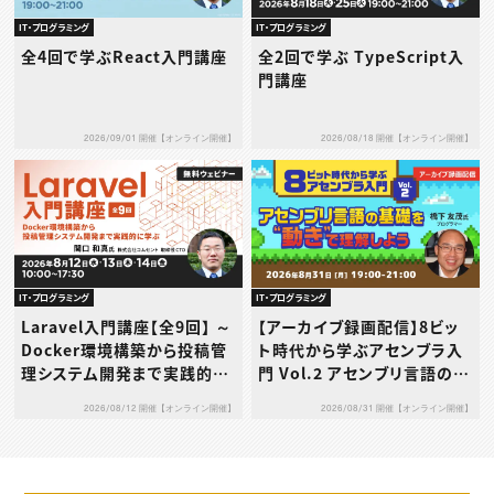
IT・プログラミング
IT・プログラミング
全4回で学ぶReact入門講座
全2回で学ぶ TypeScript入
門講座
2026/09/01 開催【オンライン開催】
2026/08/18 開催【オンライン開催】
IT・プログラミング
IT・プログラミング
Laravel入門講座【全9回】 ～
【アーカイブ録画配信】8ビッ
Docker環境構築から投稿管
ト時代から学ぶアセンブラ入
理システム開発まで実践的に
門 Vol.2 アセンブリ言語の基
学ぶ～
礎を“動き”で理解しよう
2026/08/12 開催【オンライン開催】
2026/08/31 開催【オンライン開催】