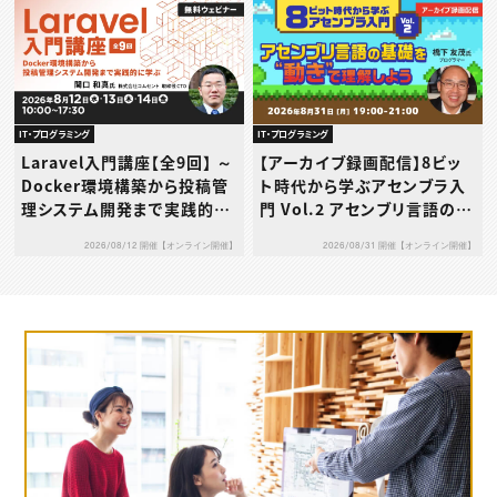
IT・プログラミング
IT・プログラミング
Laravel入門講座【全9回】 ～
【アーカイブ録画配信】8ビッ
Docker環境構築から投稿管
ト時代から学ぶアセンブラ入
理システム開発まで実践的に
門 Vol.2 アセンブリ言語の基
学ぶ～
礎を“動き”で理解しよう
2026/08/12 開催【オンライン開催】
2026/08/31 開催【オンライン開催】