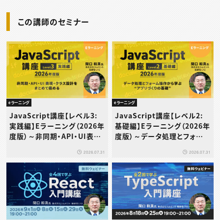
この講師のセミナー
eラーニング
eラーニング
JavaScript講座【レベル3:
JavaScript講座【レベル2:
実践編】Eラーニング（2026年
基礎編】Eラーニング（2026年
度版）～非同期・API・UI表
度版）～データ処理とフォーム
現・クラス設計をまとめて極め
操作から学ぶ“アプリづくりの
2026.07.31
2026.07.31
る
基礎”～