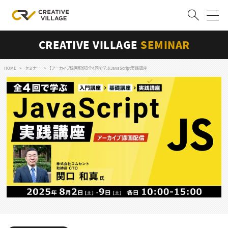
CREATIVE VILLAGE
SEMINAR
ACCOUNT
ログイン
会員登録
HOME
セミナー
【アーカイブ録画配信】全4回で学ぶJavaScript実践講座
RECRUIT
クリエイター求人を探す
CREATIVE JOB求人検索
特集求人
採用説明会
転職支援サービス
CONTENTS
スキルアップしたい！
スキルアップしたい！ トップ
デザイン
TOP Creator’s コラム
プログラミング