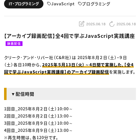
動画配信・映像制作
TOP Creator’s コラム トップ
JavaScript
プログラミング
IT・プログラミング
編集・ライティング
Webクリエイター
セミナー
マーケティング
アプリクリエイター
ディレクション
ゲームクリエイター
業界解説・キャリア事情
映像クリエイター
ニュース・トレンド
2025.06.18
2025.06.18
お役立ち基礎知識
マーケッター
クリエイターインタビュー
ニュース・トレンド トップ
【アーカイブ録画配信】全4回で学ぶJavaScript実践講座
C＆R Magazine
Web
映像
録画配信
ゲーム・エンタメ
広告
クリーク･アンド･リバー社（C&R社）は 2025年８月２日（土）・９日
出版
CREATIVE VILLAGEからのお知らせ
（土）各日10時から、
2025年５月13日（火）～4日間で実施した、【全4
回で学ぶJavaScript実践講座】のアーカイブ録画配信
を実施します。
プロフェッショナル×つながる×メディア
▼配信時間
1回目_2025年８月２日（土）10:00～
2回目_2025年８月２日（土）13:00～
3回目_2025年８月９日（土）10:00～
4回目_2025年８月９日（土）13:00～
※再生時間は、各120分です。