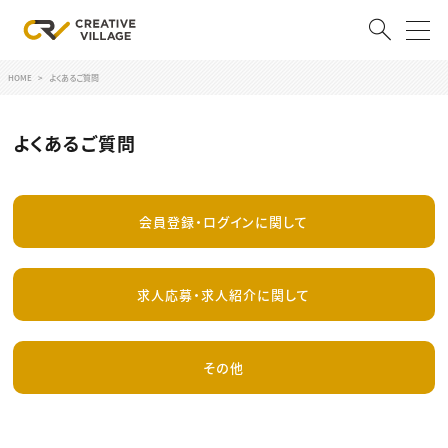
HOME
よくあるご質問
ACCOUNT
ログイン
会員登録
よくあるご質問
RECRUIT
会員登録・ログインに関して
クリエイター求人を探す
CREATIVE JOB求人検索
特集求人
求人応募・求人紹介に関して
採用説明会
転職支援サービス
CONTENTS
その他
スキルアップしたい！
スキルアップしたい！ トップ
デザイン
TOP Creator’s コラム
プログラミング