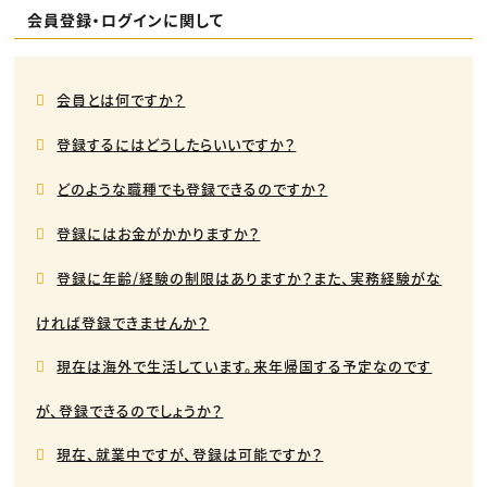
動画配信・映像制作
TOP Creator’s コラム トップ
編集・ライティング
会員登録・ログインに関して
Webクリエイター
セミナー
マーケティング
アプリクリエイター
ディレクション
ゲームクリエイター
業界解説・キャリア事情
映像クリエイター
ニュース・トレンド
お役立ち基礎知識
マーケッター
会員とは何ですか？
クリエイターインタビュー
ニュース・トレンド トップ
C＆R Magazine
Web
登録するにはどうしたらいいですか？
映像
ゲーム・エンタメ
広告
どのような職種でも登録できるのですか？
出版
CREATIVE VILLAGEからのお知らせ
登録にはお金がかかりますか？
登録に年齢/経験の制限はありますか？また、実務経験がな
プロフェッショナル×つながる×メディア
ければ登録できませんか？
現在は海外で生活しています。来年帰国する予定なのです
が、登録できるのでしょうか？
現在、就業中ですが、登録は可能ですか？