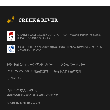
CREEK & RIVER Co., Ltd.
CREATIVE VILLAGEは株式会社クリーク･アンド･リバー社（東京証券
取引所プライム市場、
証券コード4763）が運営しています。
当社は、一般財団法人日本情報経済社会推進協会（JIPDEC）より
「プライバシーマーク」の
付与認定を受けています。
運営：株式会社クリーク･アンド･リバー社
プライバシーポリシー
クリーク･アンド･リバー社会員規約
特定個人情報基本方針
サイトポリシー
当サイトの内容、テキスト、
画像等の無断転載・無断使用を固く禁じます。
© CREEK & RIVER Co., Ltd.