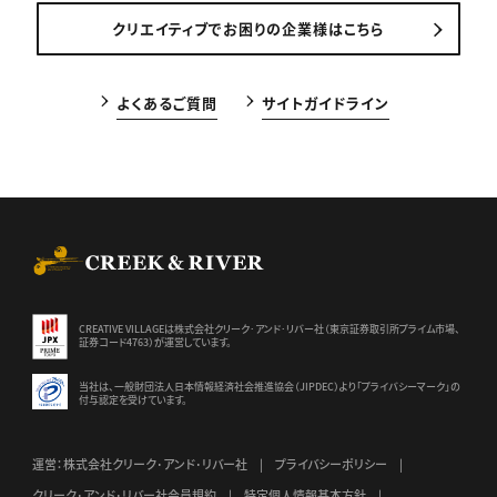
クリエイティブでお困りの企業様はこちら
よくあるご質問
サイトガイドライン
CREEK & RIVER Co., Ltd.
CREATIVE VILLAGEは株式会社クリーク･アンド･リバー社（東京証券
取引所プライム市場、
証券コード4763）が運営しています。
当社は、一般財団法人日本情報経済社会推進協会（JIPDEC）より
「プライバシーマーク」の
付与認定を受けています。
運営：株式会社クリーク･アンド･リバー社
プライバシーポリシー
クリーク･アンド･リバー社会員規約
特定個人情報基本方針