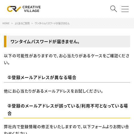
HOME
よくあるご質問
ワンタイムパスワードが届きません
ACCOUNT
ログイン
会員登録
ワンタイムパスワードが届きません。
以下の可能性がありますので、お心当たりがあるケースをご確認くださ
RECRUIT
い。
クリエイター求人を探す
①登録メールアドレスが異なる場合
CREATIVE JOB求人検索
特集求人
他にお心当たりがあるメールアドレスをお試しください。
採用説明会
転職支援サービス
CONTENTS
②登録のメールアドレスが誤っている/利用不可となっている場
スキルアップしたい！
合
スキルアップしたい！ トップ
デザイン
TOP Creator’s コラム
弊社内で登録情報の修正をいたしますので、以下フォームよりお問い合
プログラミング
わせください。