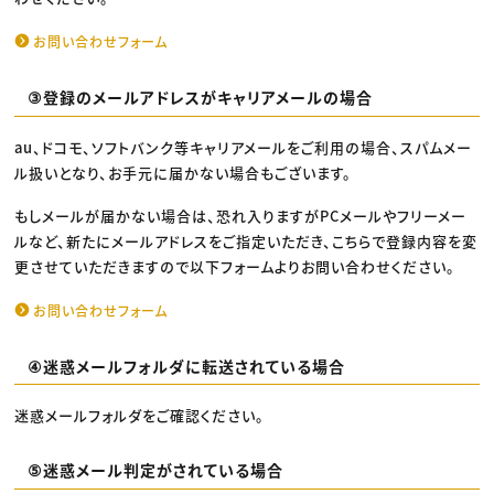
動画配信・映像制作
TOP Creator’s コラム トップ
編集・ライティング
Webクリエイター
セミナー
マーケティング
アプリクリエイター
お問い合わせフォーム
ディレクション
ゲームクリエイター
業界解説・キャリア事情
映像クリエイター
ニュース・トレンド
お役立ち基礎知識
マーケッター
③登録のメールアドレスがキャリアメールの場合
クリエイターインタビュー
ニュース・トレンド トップ
C＆R Magazine
Web
au、ドコモ、ソフトバンク等キャリアメールをご利用の場合、スパムメー
映像
ゲーム・エンタメ
ル扱いとなり、お手元に届かない場合もございます。
広告
出版
もしメールが届かない場合は、恐れ入りますがPCメールやフリーメー
CREATIVE VILLAGEからのお知らせ
ルなど、新たにメールアドレスをご指定いただき、こちらで登録内容を変
更させていただきますので以下フォームよりお問い合わせください。
プロフェッショナル×つながる×メディア
お問い合わせフォーム
④迷惑メールフォルダに転送されている場合
迷惑メールフォルダをご確認ください。
⑤迷惑メール判定がされている場合