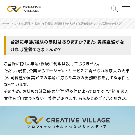
HOME
よくあるご質問
登録に年齢/経験の制限はありますか？また、実務経験がなければ登録できませんか？
ACCOUNT
ログイン
会員登録
登録に年齢/経験の制限はありますか？また、実務経験がな
ければ登録できませんか？
RECRUIT
ご登録に際し、年齢/経験に制限は設けておりません。
ただし、現在、企業からエージェントサービスに寄せられる求人の大半
クリエイター求人を探す
が、同職種や同業界での年齢に応じた年数の実務経験を要する案件と
CREATIVE JOB求人検索
なっています。
特集求人
そのため、お持ちの就業経験/ご希望条件によってはすぐにご紹介求人
採用説明会
転職支援サービス
案件をご用意できない可能性があります。あらかじめご了承ください。
CONTENTS
スキルアップしたい！
スキルアップしたい！ トップ
デザイン
TOP Creator’s コラム
プロフェッショナル×つながる×メディア
プログラミング