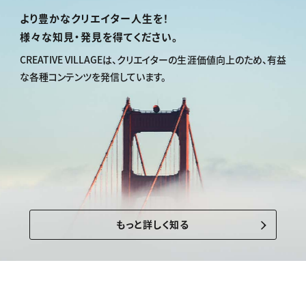
動画配信・映像制作
TOP Creator’s コラム トップ
編集・ライティング
Webクリエイター
セミナー
より豊かなクリエイター人生を！
マーケティング
アプリクリエイター
ディレクション
ゲームクリエイター
様々な知見・発見を得てください。
業界解説・キャリア事情
映像クリエイター
ニュース・トレンド
お役立ち基礎知識
マーケッター
CREATIVE VILLAGEは、
クリエイターの生涯価値向上のため、
有益
クリエイターインタビュー
ニュース・トレンド トップ
な各種コンテンツを発信しています。
C＆R Magazine
Web
映像
ゲーム・エンタメ
広告
出版
CREATIVE VILLAGEからのお知らせ
プロフェッショナル×つながる×メディア
もっと詳しく知る