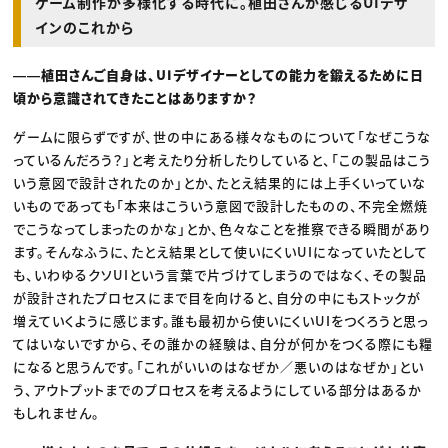
ゲーム制作が多様化する時代に。植田さんが感じるUIデザ
インのこれから
――植田さんご自身は、UIデザイナーとしての能力を鍛えるために日
頃から意識されてきたことはありますか？
ゲームに限らずですが、世の中にある様々なものについて「なぜこうな
っているんだろう？」と考えたり分析したりしていると、「この製品はこう
いう意図で設計されたのか」とか、たとえ結果的には上手くいっていな
いものであっても「本来はこういう意図で設計したものの、不完全燃焼
でこうなってしまったのかな」とか、色々なことを推察できる瞬間があり
ます。そんなふうに、たとえ結果として使いにくいUIになっていたとして
も、いわゆるクソUIという言葉で片づけてしまうのではなく、その製品
が設計されたプロセスにまで目を向けると、自分の中にもストックが
増えていくように感じます。誰も最初から使いにくいUIをつくろうと思っ
てはいないですから、その誰かの経験は、自分が何かをつくる際にも糧
になると思うんです。「これがいいのはなぜか／悪いのはなぜか」とい
う、アウトプットまでのプロセスを考えるようにしている部分はあるか
もしれません。