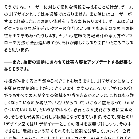
そうですね。ユーザーに対して便利な情報を与えることだけが、ゲーム
のUIデザインとしては最適解ではありません。また時にはユーザーが
今まで経験したことの無い体験を与える事もありますし、ゲームはプロ
ダクトでありながらディレクターの作品という側面もあるので独自の個
性を出す事もあったりします。そういう意味で情報設計の考え方やアプ
ローチ方法が全然違いますが、それが難しくもあり面白いところでもあ
ると思います。
――また、技術の進歩にあわせて仕事内容をアップデートする必要も
ありそうです。
技術が進化すると当然やるべきことも増えますし、UIデザインに関して
も難易度が劇的に上がってきています。実際のところ、UIデザインの分
野でもすべての人が全ての領域を担当できるかというと、これはもう難
しくなっているのが現状で、「若いからついていける／歳を取っているか
らついていけない」という話ではなく、必要となる技能が多岐に亘るた
め、そもそも現実的に難しい状態になってきています。そこで、弊社のU
Iデザイン室ではUIデザイナーとしての領域を定義づけしつつ、その中
でさらに「職能」という形でそれぞれに役割を分解して、メンバー全員
に理解してもらうことにしました。UIデザイナーの中でさらにそれぞれ