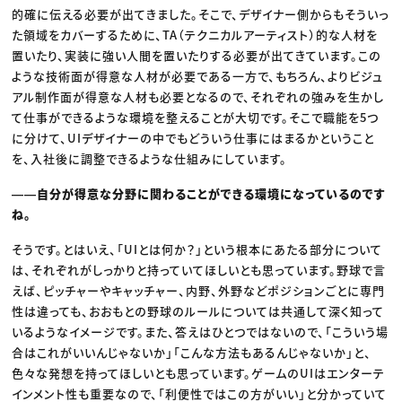
的確に伝える必要が出てきました。そこで、デザイナー側からもそういっ
た領域をカバーするために、TA（テクニカルアーティスト）的な人材を
置いたり、実装に強い人間を置いたりする必要が出てきています。この
ような技術面が得意な人材が必要である一方で、もちろん、よりビジュ
アル制作面が得意な人材も必要となるので、それぞれの強みを生かし
て仕事ができるような環境を整えることが大切です。そこで職能を5つ
に分けて、UIデザイナーの中でもどういう仕事にはまるかということ
を、入社後に調整できるような仕組みにしています。
――自分が得意な分野に関わることができる環境になっているのです
ね。
そうです。とはいえ、「UIとは何か？」という根本にあたる部分について
は、それぞれがしっかりと持っていてほしいとも思っています。野球で言
えば、ピッチャーやキャッチャー、内野、外野などポジションごとに専門
性は違っても、おおもとの野球のルールについては共通して深く知って
いるようなイメージです。また、答えはひとつではないので、「こういう場
合はこれがいいんじゃないか」「こんな方法もあるんじゃないか」と、
色々な発想を持ってほしいとも思っています。ゲームのUIはエンターテ
インメント性も重要なので、「利便性ではこの方がいい」と分かっていて