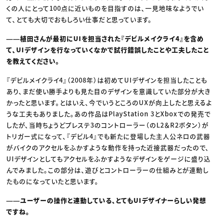
くの人にとって100点に近いものを目指すのは、一見地味なようでい
て、とても大切でおもしろい仕事だと思っています。
――植田さんが最初にUIを担当された『デビルメイクライ4』を含め
て、UIデザインを行なっていくなかで試行錯誤したことや工夫したこと
を教えてください。
『デビルメイクライ4』（2008年）は初めてUIデザインを担当したことも
あり、まだ使い勝手よりも見た目のデザインを意識していた部分が大き
かったと思います。とはいえ、今でいうところのUXが向上したと思えるよ
うな工夫もありました。あの作品はPlayStation 3とXboxでの発売で
したが、当時ちょうどプレステ3のコントローラー（のL2＆R2ボタン）が
トリガー式になって、『デビル4』でも新たに登場した主人公ネロの武器
がバイクのアクセルをふかすような動作を持った近接武器だったので、
UIデザインとしてもアクセルをふかすようなデザインをゲージに盛り込
んでみました。この部分は、遊びとコントローラーの仕組みとが連動し
たものになっていたと思います。
――ユーザーの操作と連動している、とてもUIデザイナーらしい発想
ですね。