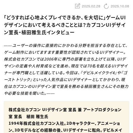
動画配信・映像制作
TOP Creator’s コラム トップ
編集・ライティング
Webクリエイター
2025.02.28
2025.10.08
セミナー
マーケティング
アプリクリエイター
ディレクション
ゲームクリエイター
「どうすれば心地よくプレイできるか、を大切に」ゲームUI
業界解説・キャリア事情
映像クリエイター
ニュース・トレンド
デザインにおいて考えるべきこととは？カプコンUIデザイ
お役立ち基礎知識
マーケッター
クリエイターインタビュー
ン室長・植田雅生氏インタビュー
ニュース・トレンド トップ
C＆R Magazine
Web
映像
――ユーザーの操作に直接的にかかわる分野を担当する存在として、
ゲーム・エンタメ
広告
ゲーム制作においてますます重要性が認知されているUIデザイナー。
出版
株式会社カプコンでは2006年に専門の部署を立ち上げて以降、UIデ
CREATIVE VILLAGEからのお知らせ
ザインの定義や人材育成などを進め、現在では70名を超えるUIデザイ
ナーが専門職として活躍している。今回は、『デビルメイクライ4』や『ゴ
プロフェッショナル×つながる×メディア
ースト トリック』といった人気作品にUIデザイナーとしてかかわり、現
在はカプコンのUIデザイン室で室長を務める植田雅生さんにその魅力
や必要な技能を聞いた。――
株式会社カプコン UIデザイン室 室長 兼 アートプロダクション
室 室長 植田 雅生氏
1994年株式会社カプコン入社。2Dキャラクター、アニメーショ
ン、3Dモデルなどの経験の後、UIデザイナーに転向。デビルメイ