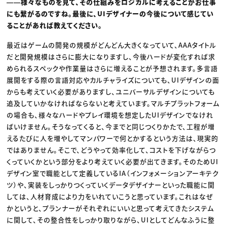
――様々なものを見て、その仕組みをロジカルに考えることがお仕事
にも繋がるのですね。最後に、UIデザイナーの今後について感じてい
ることがあれば教えてください。
最近はゲームの開発の規模がどんどん大きくなっていて、AAAタイトル
だと開発規模はさらに膨大になりますし、今後ハードが変化すれば求
められるスペックや作業量はさらに増えることが予想されます。多言語
展開をする際の言語対応やカルチャライズについても、UIデザインの面
からも考えていく必要がありますし、ユニバーサルデザインについても
追及していかなければならないと考えています。マルチプラットフォーム
の場合も、様々なハードやプレイ環境を想定したUIデザインでなけれ
ばいけません。そうなってくると、今までと同じつくりかたで、工程が増
えるたびに人を増やしてマンパワーで何とかするという方法は、現実的
ではありません。そこで、どうやって効率化して、コストを下げながらつ
くっていくかという部分をより考えていく必要が出てきます。そのためUI
デザイン室で職能として定義しているIA（インフォメーションアーキテク
ツ）や、実装をしっかりつくっていくデータデザイナーといった職能に関
しては、人材育成により力をいれていこうと思っています。これはなぜ
かというと、プランナーがそれぞれにいいと思って考えてきたシステム
に関して、その整合性をしっかり取りながら、UIとしてどんなふうに整