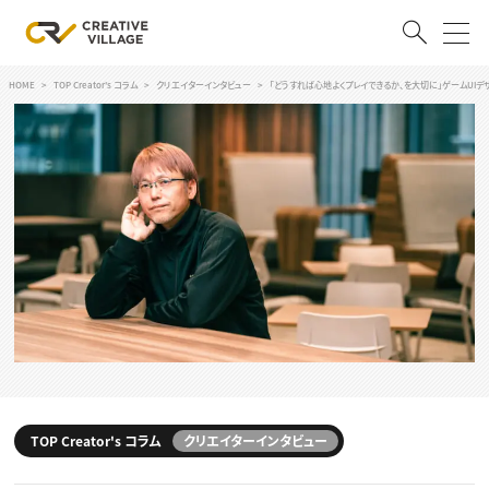
HOME
TOP Creator's コラム
クリエイターインタビュー
「どうすれば心地よくプレイできるか、を大切に」ゲームUI
ACCOUNT
ログイン
会員登録
RECRUIT
クリエイター求人を探す
CREATIVE JOB求人検索
特集求人
採用説明会
転職支援サービス
CONTENTS
スキルアップしたい！
スキルアップしたい！ トップ
TOP Creator's コラム
クリエイターインタビュー
デザイン
TOP Creator’s コラム
プログラミング