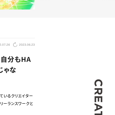
2.07.26
2023.06.23
自分もHA
じゃな
CREA
れているクリエイター
フリーランスワークと