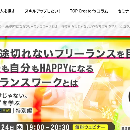
求人を探す
スキルアップしたい！
TOP Creator’s コラム
セミナ
HAPPYになるフリーランスワークとは ‘作り方’だけじゃない。‘作る考え方’を学ぶ「と、コラ