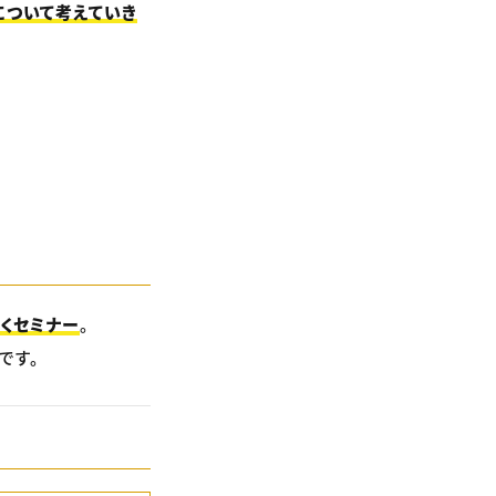
について考えていき
くセミナー
。
です。