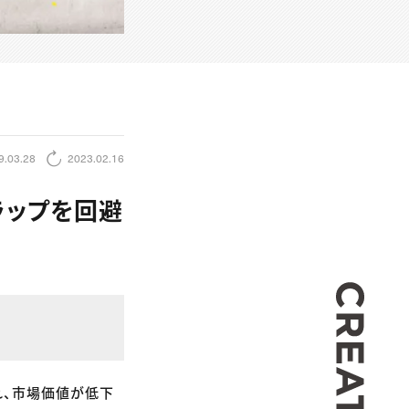
9.03.28
2023.02.16
ラップを回避
CREA
れ、市場価値が低下