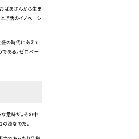
んおばあさんから生ま
おとぎ話のイノベーシ
全盛の時代にあえて
うである。ゼロベー
うな意味だ。その中
力の源なのだ。
術力であったり品揃