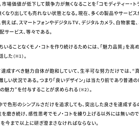
。市場価値が低下して競争力が無くなることを「コモディティー・ト
くなり出しても売れない状態となる。現在、多くの製品やサービス
。例えば、スマートフォンやデジタルTV、デジタルカメラ、白物家電
配サービス、等々である。
ちいることなくモノ・コトを作り続けるためには、「魅力品質」を高
話した
。
（※1）
て達成すべき魅力自体が飽和していて、生半可な努力だけでは、“
難しい状況である。つまり「良いデザイン」は当たり前であり普通
上の魅力”を付与することが求められる
。
（※2）
中で色形のシンプルさだけを追求しても、突出した良さを達成する
性を磨き続け、感性思考でモノ・コトを練り上げる以外には無いので
を今まで以上に研ぎ澄まさなければならない。
）