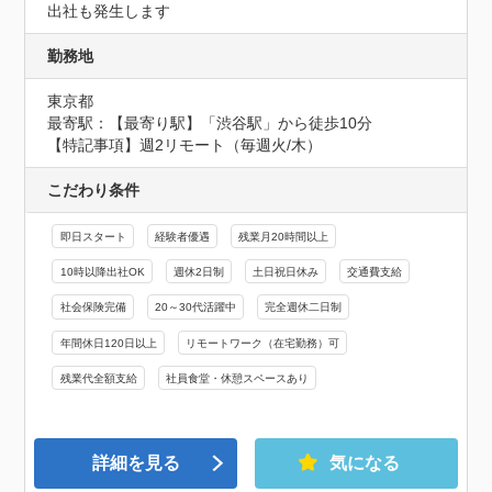
出社も発生します
勤務地
東京都
最寄駅：【最寄り駅】「渋谷駅」から徒歩10分

【特記事項】週2リモート（毎週火/木）
こだわり条件
即日スタート
経験者優遇
残業月20時間以上
10時以降出社OK
週休2日制
土日祝日休み
交通費支給
社会保険完備
20～30代活躍中
完全週休二日制
年間休日120日以上
リモートワーク（在宅勤務）可
残業代全額支給
社員食堂・休憩スペースあり
詳細を見る
気になる