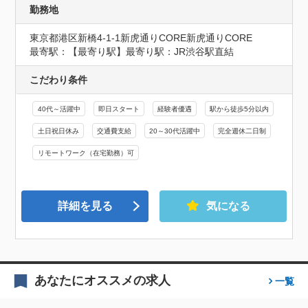
勤務地
東京都港区新橋4-1-1新虎通りCORE新虎通りCORE
最寄駅：【最寄り駅】最寄り駅：JR渋谷駅直結
こだわり条件
40代～活躍中
即日スタート
経験者優遇
駅から徒歩5分以内
土日祝日休み
交通費支給
20～30代活躍中
完全週休二日制
リモートワーク（在宅勤務）可
詳細を見る
気になる
あなたにオススメの求人
一覧