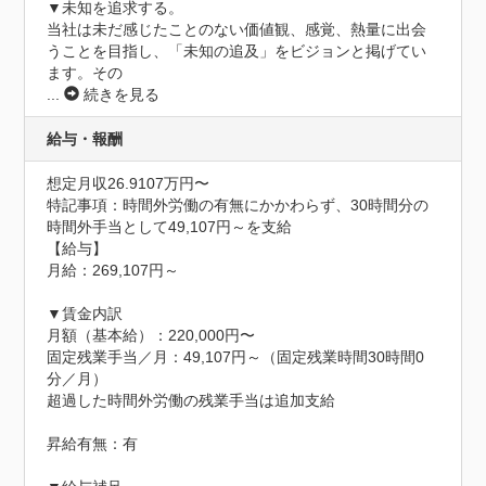
▼未知を追求する。

当社は未だ感じたことのない価値観、感覚、熱量に出会
うことを目指し、「未知の追及」をビジョンと掲げてい
ます。その
...
続きを見る
給与・報酬
想定月収26.9107万円〜
特記事項：時間外労働の有無にかかわらず、30時間分の
時間外手当として49,107円～を支給

【給与】

月給：269,107円～

▼賃金内訳

月額（基本給）：220,000円〜

固定残業手当／月：49,107円～（固定残業時間30時間0
分／月）

超過した時間外労働の残業手当は追加支給

昇給有無：有
