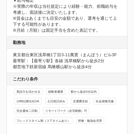
▼給与補足

※実際の年収は当社規定により経験・能力、前職給与を
考慮し、面談後に決定いたします。

※賃金はあくまでも目安の金額であり、選考を通じて上
下する可能性があります。

※月給（月額）は固定手当を含めた表記です。
勤務地
東京都台東区浅草橋1丁目3-11萬寳（まんぽう）ビル3F
最寄駅：【最寄り駅】各線 浅草橋駅から徒歩2分

都営地下鉄新宿線 馬喰横山駅から徒歩4分
こだわり条件
英語力を活かせる
経験者優遇
駅から徒歩5分以内
10時以降出社OK
土日祝日休み
交通費支給
社会保険完備
完全週休二日制
リモートワーク（在宅勤務）可
フレックスタイム制（コアタイムあり）
研修・勉強会充実