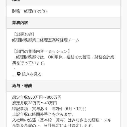
財務・経理(その他)
業務内容
【部署名称】

経理財務部第二経理室高崎経理チーム

【部門の業務内容・ミッション】

・経理財務部では、OKI単体・連結での管理・財務会計業
務を行っています。

・
...
続きを見る
給与・報酬
想定年収550万円〜800万円
想定月収28万円〜40万円
特記事項：賞与あり　年2回（6月・12月）

上記年収は時間外手当を含みます。

入社時の処遇（基本給・賞与）はみなさまの経験・スキ
ル等を考慮の上、当社規定により決定します。
