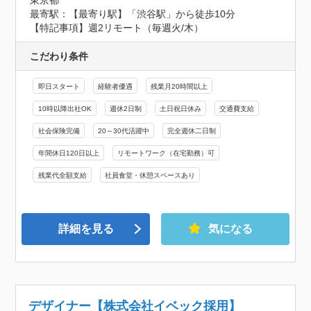
東京都
最寄駅：【最寄り駅】「渋谷駅」から徒歩10分

【特記事項】週2リモート（毎週火/木）
こだわり条件
即日スタート
経験者優遇
残業月20時間以上
10時以降出社OK
週休2日制
土日祝日休み
交通費支給
社会保険完備
20～30代活躍中
完全週休二日制
年間休日120日以上
リモートワーク（在宅勤務）可
残業代全額支給
社員食堂・休憩スペースあり
詳細を見る
気になる
デザイナー【株式会社イベック採用】