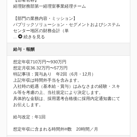
【部署名称】

経理財務部第一経理室事業経理チーム

【部門の業務内容・ミッション】

パブリックソリューション・セグメントおよびシステム
センター地区の財務会計（単
...
続きを見る
給与・報酬
想定年収710万円〜930万円
想定月収36.32万円〜57万円
特記事項：賞与あり　年2回（6月・12月）

上記年収は時間外手当を含みます。

入社時の処遇（基本給・賞与）はみなさまの経験・スキ
ル等を考慮の上、当社規定により決定します。

具体的な金額は、採用選考合格後に採用内定通知書にて
お伝えします。

給与改定：年1回

想定年収に含まれる時間外H数　20時間／月