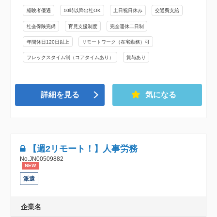
経験者優遇
10時以降出社OK
土日祝日休み
交通費支給
社会保険完備
育児支援制度
完全週休二日制
年間休日120日以上
リモートワーク（在宅勤務）可
フレックスタイム制（コアタイムあり）
賞与あり
詳細を見る
気になる
【週2リモート！】人事労務
No.JN00509882
NEW
派遣
企業名