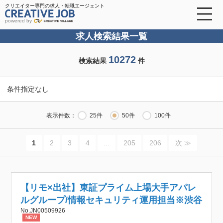
クリエイター専門の求人・転職エージェント
powered by
求人検索結果一覧
10272
検索結果
件
条件指定なし
表示件数：
25件
50件
100件
1
2
3
4
...
205
206
次 ≫
【リモ×出社】東証プライム上場大手アパレ
ルグループ/情報セキュリティ運用担当※渋谷
No.JN00509926
NEW