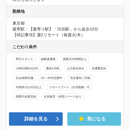
勤務地
東京都
最寄駅：【最寄り駅】「渋谷駅」から徒歩10分

【特記事項】週2リモート（毎週火/木）
こだわり条件
即日スタート
経験者優遇
残業月20時間以上
10時以降出社OK
週休2日制
土日祝日休み
交通費支給
社会保険完備
20～30代活躍中
完全週休二日制
年間休日120日以上
リモートワーク（在宅勤務）可
残業代全額支給
社員食堂・休憩スペースあり
詳細を見る
気になる