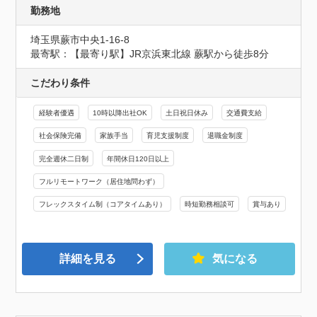
勤務地
埼玉県蕨市中央1-16-8
最寄駅：【最寄り駅】JR京浜東北線 蕨駅から徒歩8分
こだわり条件
経験者優遇
10時以降出社OK
土日祝日休み
交通費支給
社会保険完備
家族手当
育児支援制度
退職金制度
完全週休二日制
年間休日120日以上
フルリモートワーク（居住地問わず）
フレックスタイム制（コアタイムあり）
時短勤務相談可
賞与あり
詳細を見る
気になる