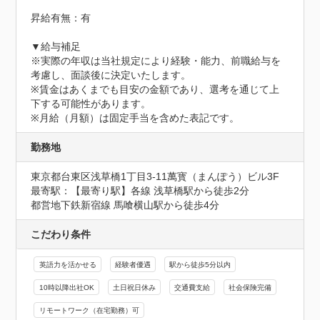
昇給有無：有

▼給与補足

※実際の年収は当社規定により経験・能力、前職給与を
考慮し、面談後に決定いたします。

※賃金はあくまでも目安の金額であり、選考を通じて上
下する可能性があります。

※月給（月額）は固定手当を含めた表記です。
勤務地
東京都台東区浅草橋1丁目3-11萬寳（まんぽう）ビル3F
最寄駅：【最寄り駅】各線 浅草橋駅から徒歩2分

都営地下鉄新宿線 馬喰横山駅から徒歩4分
こだわり条件
英語力を活かせる
経験者優遇
駅から徒歩5分以内
10時以降出社OK
土日祝日休み
交通費支給
社会保険完備
リモートワーク（在宅勤務）可