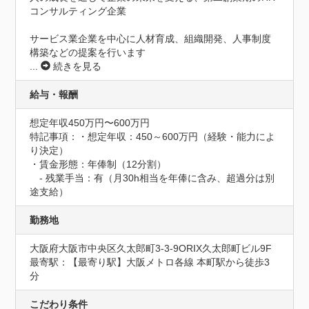
コンサルティング企業

サービス業企業を中心に人材育成、組織開発、人事制度
構築などの提案を行います
...
続きを見る
給与・報酬
想定年収450万円〜600万円
特記事項：・想定年収：450～600万円（経験・能力によ
り決定）

・賃金形態：年俸制（12分割）

　- 残業手当：有（月30h相当を年俸に含み、超過分は別
途支給）
勤務地
大阪府大阪市中央区久太郎町3-3-9ORIX久太郎町ビル9F
最寄駅：【最寄り駅】大阪メトロ各線 本町駅から徒歩3
分
こだわり条件