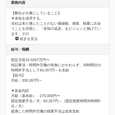
業務内容
【弊社が大事にしていること】

▼未知を追求する。

当社は未だ感じたことのない価値観、感覚、熱量に出会
うことを目指し、「未知の追及」をビジョンと掲げてい
ます。その
...
続きを見る
給与・報酬
想定月収33.0267万円〜
特記事項：時間外労働の有無にかかわらず、30時間分の
時間外手当として60,267円～を支給

【給与】

月給：330,267円～

▼賃金内訳

月額（基本給）：270,000円〜

固定残業手当／月：60,267円～（固定残業時間30時間0
分／月）

超過した時間外労働の残業手当は追加支給
