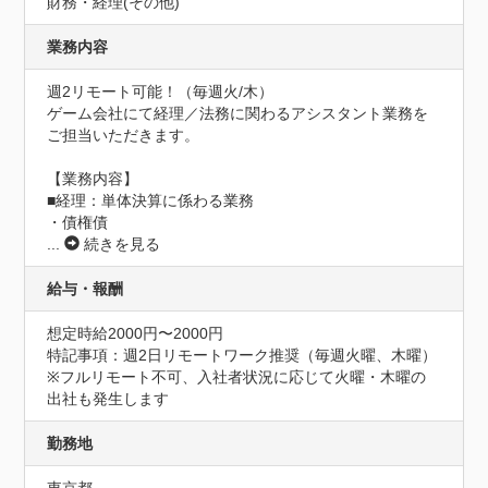
財務・経理(その他)
業務内容
週2リモート可能！（毎週火/木）

ゲーム会社にて経理／法務に関わるアシスタント業務を
ご担当いただきます。

【業務内容】

■経理：単体決算に係わる業務

・債権債
...
続きを見る
給与・報酬
想定時給2000円〜2000円
特記事項：週2日リモートワーク推奨（毎週火曜、木曜）

※フルリモート不可、入社者状況に応じて火曜・木曜の
出社も発生します
勤務地