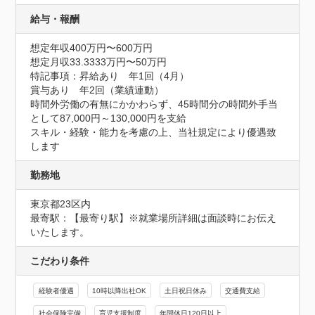
給与・報酬
想定年収400万円〜600万円
想定月収33.3333万円〜50万円
特記事項：昇給あり　年1回（4月）

賞与あり　年2回（業績連動）

時間外労働の有無にかかわらず、45時間分の時間外手当
として87,000円～130,000円を支給

スキル・経験・能力を考慮の上、当社規定により優遇致
します
勤務地
東京都23区内
最寄駅：【最寄り駅】※就業場所詳細は面談時にお伝え
いたします。
こだわり条件
経験者優遇
10時以降出社OK
土日祝日休み
交通費支給
社会保険完備
育児支援制度
年間休日120日以上