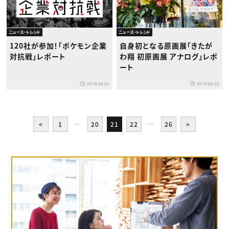
ニュース・トレンド
ニュース・トレンド
120社が参加！「ポケモン企業
自身初となる原画展「きたが
対抗戦」レポート
わ翔 初原画展 アナログ」レポ
ート
2019.06.03
2019.04.25
<
1
…
20
21
22
…
26
>