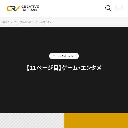
HOME
ニュース・トレンド
ゲーム・エンタメ
ACCOUNT
ログイン
会員登録
ニュース・トレンド
RECRUIT
【21ページ目】ゲーム・エンタメ
クリエイター求人を探す
CREATIVE JOB求人検索
特集求人
採用説明会
転職支援サービス
CONTENTS
スキルアップしたい！
スキルアップしたい！ トップ
デザイン
TOP Creator’s コラム
プログラミング