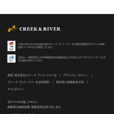
CREEK & RIVER Co., Ltd.
CREATIVE VILLAGEは株式会社クリーク･アンド･リバー社（東京証券
取引所プライム市場、
証券コード4763）が運営しています。
当社は、一般財団法人日本情報経済社会推進協会（JIPDEC）より
「プライバシーマーク」の
付与認定を受けています。
運営：株式会社クリーク･アンド･リバー社
プライバシーポリシー
クリーク･アンド･リバー社会員規約
特定個人情報基本方針
サイトポリシー
当サイトの内容、テキスト、
画像等の無断転載・無断使用を固く禁じます。