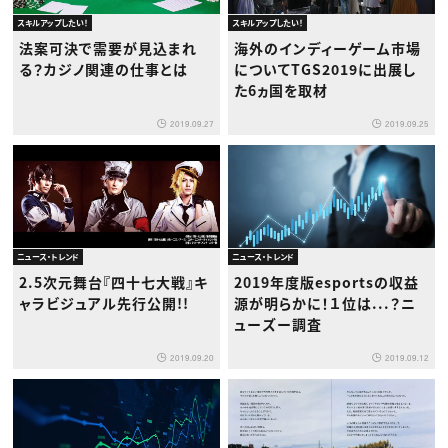
スキルアップしたい！
スキルアップしたい！
法案可決で需要が見込まれ
海外のインディーゲーム市場
る？カジノ関連の仕事とは
についてTGS2019に出展し
た6ヵ国を取材
2019.09.27
2019.09.25
ニュース・トレンド
ニュース・トレンド
2.5次元舞台『四十七大戦』キ
2019年度版esportsの収益
ャラビジュアル先行公開!!​
源が明らかに！１位は...？ニ
ューズー調査
2019.09.20
2019.09.12