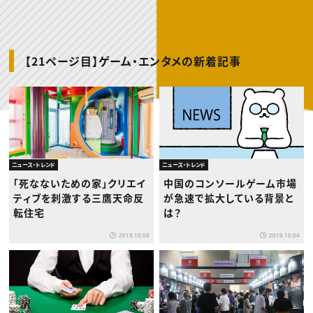
動画配信・映像制作
TOP Creator’s コラム トップ
編集・ライティング
Webクリエイター
セミナー
マーケティング
アプリクリエイター
ディレクション
ゲームクリエイター
業界解説・キャリア事情
映像クリエイター
ニュース・トレンド
お役立ち基礎知識
マーケッター
【21ページ目】ゲーム・エンタメの新着記事
クリエイターインタビュー
ニュース・トレンド トップ
C＆R Magazine
Web
映像
ゲーム・エンタメ
広告
出版
CREATIVE VILLAGEからのお知らせ
ニュース・トレンド
ニュース・トレンド
プロフェッショナル×つながる×メディア
「死なないための家」クリエイ
中国のコンソールゲーム市場
ティブを刺激する三鷹天命反
が急速で拡大している背景と
転住宅
は？
2019.10.04
2019.10.04