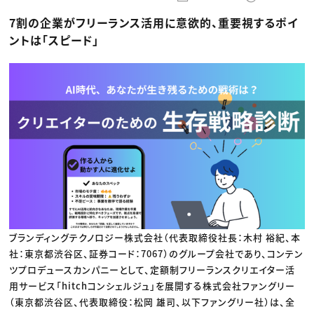
動画配信・映像制作
TOP Creator’s コラム トップ
編集・ライティング
Webクリエイター
セミナー
7割の企業がフリーランス活用に意欲的、重要視するポイ
マーケティング
アプリクリエイター
ディレクション
ゲームクリエイター
ントは「スピード」
業界解説・キャリア事情
映像クリエイター
ニュース・トレンド
お役立ち基礎知識
マーケッター
クリエイターインタビュー
ニュース・トレンド トップ
C＆R Magazine
Web
映像
ゲーム・エンタメ
広告
出版
CREATIVE VILLAGEからのお知らせ
プロフェッショナル×つながる×メディア
ブランディングテクノロジー株式会社（代表取締役社長：木村 裕紀、本
社：東京都渋谷区、証券コード：7067）のグループ会社であり、コンテン
ツプロデュースカンパニーとして、定額制フリーランスクリエイター活
用サービス「hitchコンシェルジュ」を展開する株式会社ファングリー
（東京都渋谷区、代表取締役：松岡 雄司、以下ファングリー社）は、全