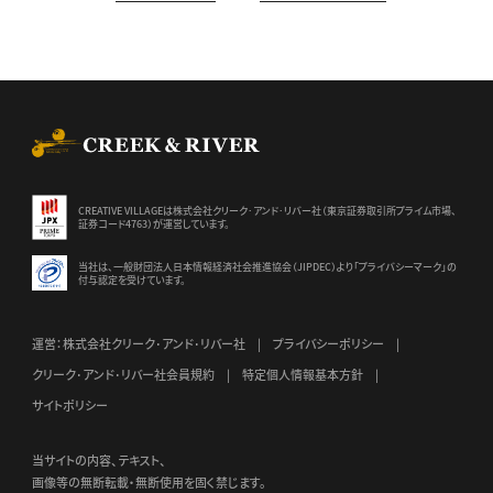
CREEK & RIVER Co., Ltd.
CREATIVE VILLAGEは株式会社クリーク･アンド･リバー社（東京証券
取引所プライム市場、
証券コード4763）が運営しています。
当社は、一般財団法人日本情報経済社会推進協会（JIPDEC）より
「プライバシーマーク」の
付与認定を受けています。
運営：株式会社クリーク･アンド･リバー社
プライバシーポリシー
クリーク･アンド･リバー社会員規約
特定個人情報基本方針
サイトポリシー
当サイトの内容、テキスト、
画像等の無断転載・無断使用を固く禁じます。