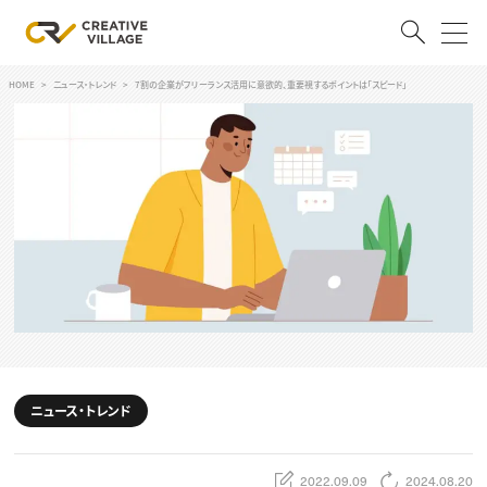
HOME
ニュース・トレンド
7割の企業がフリーランス活用に意欲的、重要視するポイントは「スピード」
ACCOUNT
ログイン
会員登録
RECRUIT
クリエイター求人を探す
CREATIVE JOB求人検索
特集求人
採用説明会
転職支援サービス
CONTENTS
スキルアップしたい！
ニュース・トレンド
スキルアップしたい！ トップ
デザイン
TOP Creator’s コラム
プログラミング
2022.09.09
2024.08.20