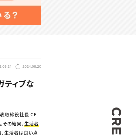
2.09.21
2024.08.20
ガティブな
CREA
表取締役社長 CE
施。その結果、
生活者
果、生活者は良い点