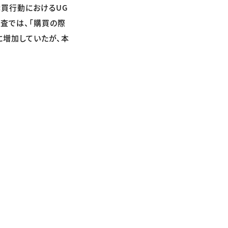
購買行動におけるUG
調査では、「購買の際
）に増加していたが、本
。