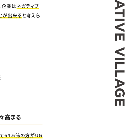
。企業は
ネガティブ
とが出来る
と考えら
査
年々高まる
で64.6％の方がUG