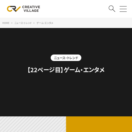
HOME
ニュース・トレンド
ゲーム・エンタメ
ACCOUNT
ログイン
会員登録
ニュース・トレンド
RECRUIT
【22ページ目】ゲーム・エンタメ
クリエイター求人を探す
CREATIVE JOB求人検索
特集求人
採用説明会
転職支援サービス
CONTENTS
スキルアップしたい！
スキルアップしたい！ トップ
デザイン
TOP Creator’s コラム
プログラミング