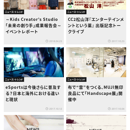
ニュース・トレンド
ニュース・トレンド
～Kids Creator’s Studio
CC2松山洋『エンターテインメ
「未来の創り手」成果報告会～
ントという薬』 出版記念トー
イベントレポート
クライブ
2018.04.23
2017.10.23
ニュース・トレンド
ニュース・トレンド
eSportsは今後さらに普及す
布で“雲”をつくる、MUJI無印
る？日本と海外における違い
良品にて「Handscape展」開
と現状
催中
2017.10.12
2017.10.04