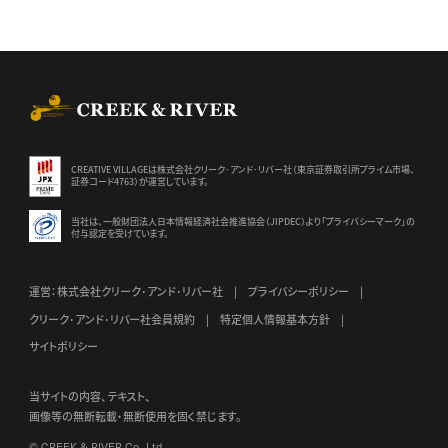
CREEK & RIVER Co., Ltd.
CREATIVE VILLAGEは株式会社クリーク･アンド･リバー社（東京証券
取引所プライム市場、
証券コード4763）が運営しています。
当社は、一般財団法人日本情報経済社会推進協会（JIPDEC）より
「プライバシーマーク」の
付与認定を受けています。
運営：株式会社クリーク･アンド･リバー社
プライバシーポリシー
クリーク･アンド･リバー社会員規約
特定個人情報基本方針
サイトポリシー
当サイトの内容、テキスト、
画像等の無断転載・無断使用を固く禁じます。
© CREEK & RIVER Co., Ltd.