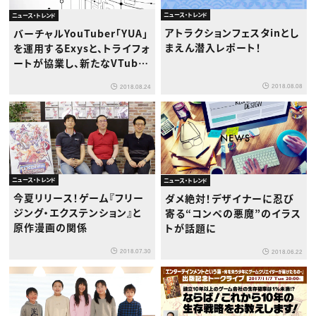
ニュース・トレンド
ニュース・トレンド
アトラクションフェスタinとし
バーチャルYouTuber「YUA」
まえん潜入レポート！
を運用するExysと、トライフォ
ートが協業し、新たなVTuber
の制作へ。
2018.08.08
2018.08.24
ニュース・トレンド
ニュース・トレンド
今夏リリース！ゲーム『フリー
ダメ絶対！デザイナーに忍び
ジング・エクステンション』と
寄る“コンペの悪魔”のイラス
原作漫画の関係
トが話題に
2018.07.30
2018.06.22