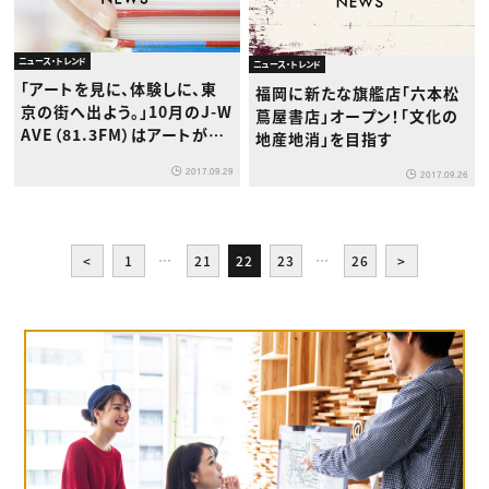
ニュース・トレンド
ニュース・トレンド
「アートを見に、体験しに、東
福岡に新たな旗艦店「六本松
京の街へ出よう。」10月のJ-W
蔦屋書店」オープン！「文化の
AVE（81.3FM）はアートが満
地産地消」を目指す
載の1ヶ月！
2017.09.29
2017.09.26
<
1
…
21
22
23
…
26
>