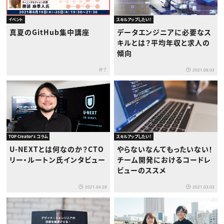
イベント
スキルアップしたい！
真夏のGitHub集中講座
データエンジニアに必要なス
キルとは？平均年収と求人の
傾向
終了
2021.06.03
TOP Creator's コラム
スキルアップしたい！
U-NEXTとは何なのか？CTO
やらないなんてもったいない！
リー・ルートン氏インタビュー
チーム開発におけるコードレ
ビューのススメ
2021.04.28
2021.03.03