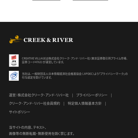
CREEK & RIVER Co., Ltd.
CREATIVE VILLAGEは株式会社クリーク･アンド･リバー社（東京証券
取引所プライム市場、
証券コード4763）が運営しています。
当社は、一般財団法人日本情報経済社会推進協会（JIPDEC）より
「プライバシーマーク」の
付与認定を受けています。
運営：株式会社クリーク･アンド･リバー社
プライバシーポリシー
クリーク･アンド･リバー社会員規約
特定個人情報基本方針
サイトポリシー
当サイトの内容、テキスト、
画像等の無断転載・無断使用を固く禁じます。