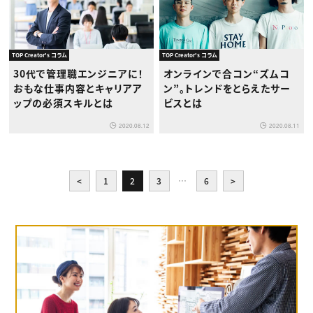
TOP Creator's コラム
TOP Creator's コラム
30代で管理職エンジニアに！
オンラインで合コン“ズムコ
おもな仕事内容とキャリアア
ン”。トレンドをとらえたサー
ップの必須スキルとは
ビスとは
2020.08.12
2020.08.11
<
1
2
3
…
6
>