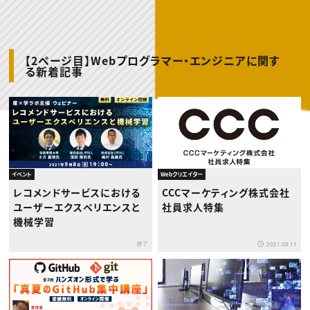
動画配信・映像制作
TOP Creator’s コラム トップ
編集・ライティング
Webクリエイター
セミナー
マーケティング
アプリクリエイター
ディレクション
ゲームクリエイター
業界解説・キャリア事情
映像クリエイター
ニュース・トレンド
お役立ち基礎知識
マーケッター
【2ページ目】Webプログラマー・エンジニアに関す
クリエイターインタビュー
る新着記事
ニュース・トレンド トップ
C＆R Magazine
Web
映像
ゲーム・エンタメ
広告
出版
CREATIVE VILLAGEからのお知らせ
イベント
Webクリエイター
プロフェッショナル×つながる×メディア
レコメンドサービスにおける
CCCマーケティング株式会社
ユーザーエクスペリエンスと
社員求人特集
機械学習
終了
2021.08.11