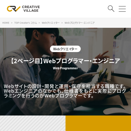
HOME
TOP Creator's コラム
Webクリエイター
Webプログラマー・エンジニア
ACCOUNT
ログイン
会員登録
Webクリエイター
RECRUIT
【2ページ目】Webプログラマー・エンジニア
Web Programmer
クリエイター求人を探す
CREATIVE JOB求人検索
特集求人
Webサイトの設計・開発と運用・保守を担当する職種です。
採用説明会
Webエンジニアのなかでも、仕様書をもとに実際にプログ
転職支援サービス
ラミングを行うのがWebプログラマーです。
CONTENTS
スキルアップしたい！
スキルアップしたい！ トップ
デザイン
TOP Creator’s コラム
プログラミング