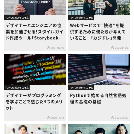
TOP Creator's コラム
TOP Creator's コラム
デザイナーとエンジニアの協
Webサービスで”快適”を提
業を加速させる！スタイルガイ
供するために僕たちが考えて
ド作成ツール「Storybook」
いることー「カジドレ」開発チ
の紹介
ーム
2021.02.16
2020.11.26
TOP Creator's コラム
TOP Creator's コラム
デザイナーがプログラミング
Pythonで始める自然言語処
を学ぶことで感じた4つのメリ
理の基礎の基礎
ット
2020.11.16
2020.09.29