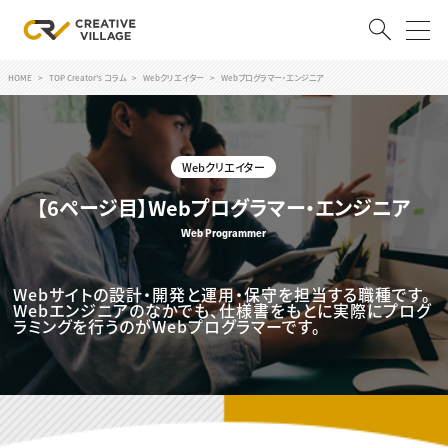
HOME
TOP Creator's コラム
Webクリエイター
Webプログラマー・エンジニア
ACCOUNT
ログイン
会員登録
Webクリエイター
RECRUIT
【6ページ目】Webプログラマー・エンジニア
Web Programmer
クリエイター求人を探す
CREATIVE JOB求人検索
特集求人
Webサイトの設計・開発と運用・保守を担当する職種です。
採用説明会
Webエンジニアのなかでも、仕様書をもとに実際にプログ
転職支援サービス
ラミングを行うのがWebプログラマーです。
CONTENTS
スキルアップしたい！
スキルアップしたい！ トップ
デザイン
TOP Creator’s コラム
プログラミング