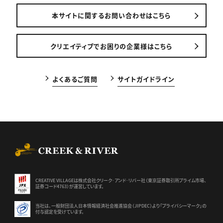
本サイトに関するお問い合わせはこちら
クリエイティブでお困りの企業様はこちら
よくあるご質問
サイトガイドライン
CREEK & RIVER Co., Ltd.
CREATIVE VILLAGEは株式会社クリーク･アンド･リバー社（東京証券
取引所プライム市場、
証券コード4763）が運営しています。
当社は、一般財団法人日本情報経済社会推進協会（JIPDEC）より
「プライバシーマーク」の
付与認定を受けています。