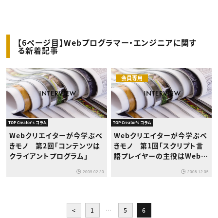
動画配信・映像制作
TOP Creator’s コラム トップ
編集・ライティング
Webクリエイター
セミナー
マーケティング
アプリクリエイター
ディレクション
ゲームクリエイター
業界解説・キャリア事情
映像クリエイター
ニュース・トレンド
お役立ち基礎知識
マーケッター
【6ページ目】Webプログラマー・エンジニアに関す
クリエイターインタビュー
る新着記事
ニュース・トレンド トップ
C＆R Magazine
Web
映像
ゲーム・エンタメ
会員専用
広告
出版
CREATIVE VILLAGEからのお知らせ
TOP Creator's コラム
TOP Creator's コラム
プロフェッショナル×つながる×メディア
Webクリエイターが今学ぶべ
Webクリエイターが今学ぶべ
きモノ 第2回「コンテンツは
きモノ 第1回「スクリプト言
クライアントプログラム」
語プレイヤーの主役はWebク
リエイター」
2009.02.20
2008.12.05
<
1
…
5
6