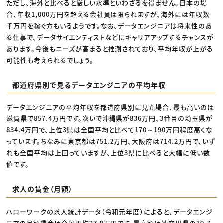
ただし、海外と比べると厳しい水準といわざるを得ません。日本の場
合、年収1,000万円を超える会社員は限られますが、海外には年収数
千万円を稼ぐ方もいるようです。なお、データエンジニアは将来性のあ
る仕事で、データサイエンティストなどにキャリアアップするチャンスが
あります。今後もニーズが高まると推測されており、平均年収が上がる
可能性も考えられるでしょう。
都道府県別で見るデータエンジニアの平均年収
データエンジニアの平均年収を都道府県別に見た場合、最も高いのは
滋賀県で857.4万円です。次いで沖縄県が836万円、3番目の埼玉県が
834.4万円で、上位3県は全国平均と比べて170～190万円程度高くな
っています。ちなみに東京都は751.2万円、大阪府は714.2万円で、いず
れも全国平均は上回っていますが、上位3県に比べると大幅に低い数
値です。
求人の賃金（月額）
ハローワークの求人統計データ（令和元年度）によると、データエンジ
ニアの月額賃金は全国平均27.9万円です。最高額は神奈川県の39.7