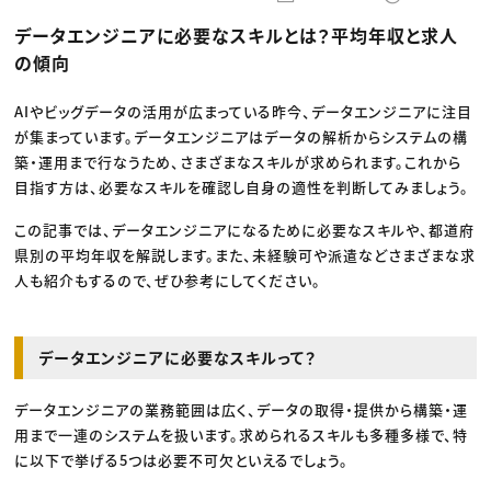
動画配信・映像制作
TOP Creator’s コラム トップ
編集・ライティング
Webクリエイター
セミナー
データエンジニアに必要なスキルとは？平均年収と求人
マーケティング
アプリクリエイター
ディレクション
ゲームクリエイター
の傾向
業界解説・キャリア事情
映像クリエイター
ニュース・トレンド
お役立ち基礎知識
マーケッター
クリエイターインタビュー
AIやビッグデータの活用が広まっている昨今、データエンジニアに注目
ニュース・トレンド トップ
C＆R Magazine
Web
が集まっています。データエンジニアはデータの解析からシステムの構
映像
築・運用まで行なうため、さまざまなスキルが求められます。これから
ゲーム・エンタメ
目指す方は、必要なスキルを確認し自身の適性を判断してみましょう。
広告
出版
CREATIVE VILLAGEからのお知らせ
この記事では、データエンジニアになるために必要なスキルや、都道府
県別の平均年収を解説します。また、未経験可や派遣などさまざまな求
人も紹介もするので、ぜひ参考にしてください。
プロフェッショナル×つながる×メディア
データエンジニアに必要なスキルって？
データエンジニアの業務範囲は広く、データの取得・提供から構築・運
用まで一連のシステムを扱います。求められるスキルも多種多様で、特
に以下で挙げる5つは必要不可欠といえるでしょう。