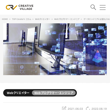
HOME
TOP Creator's コラム
Webクリエイター
Webプログラマー・エンジニア
データエンジニアに必要なスキ
ACCOUNT
ログイン
会員登録
RECRUIT
クリエイター求人を探す
CREATIVE JOB求人検索
特集求人
採用説明会
転職支援サービス
CONTENTS
スキルアップしたい！
Webクリエイター
Webプログラマー・エンジニア
スキルアップしたい！ トップ
デザイン
TOP Creator’s コラム
プログラミング
2021.06.03
2022.08.19