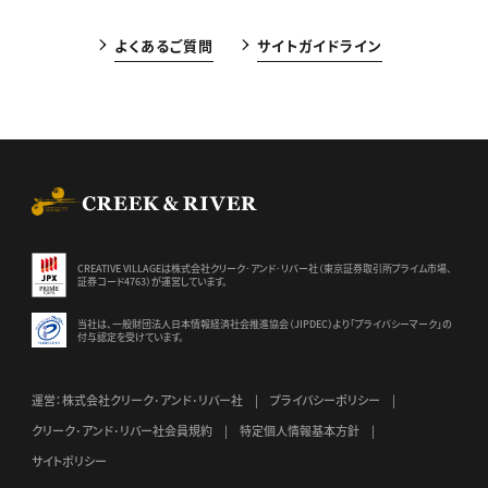
よくあるご質問
サイトガイドライン
CREEK & RIVER Co., Ltd.
CREATIVE VILLAGEは株式会社クリーク･アンド･リバー社（東京証券
取引所プライム市場、
証券コード4763）が運営しています。
当社は、一般財団法人日本情報経済社会推進協会（JIPDEC）より
「プライバシーマーク」の
付与認定を受けています。
運営：株式会社クリーク･アンド･リバー社
プライバシーポリシー
クリーク･アンド･リバー社会員規約
特定個人情報基本方針
サイトポリシー