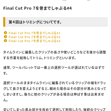
動画配信・映像制作
TOP Creator’s コラム トップ
編集・ライティング
Webクリエイター
セミナー
Final Cut Pro 7を骨までしゃぶる#4
マーケティング
アプリクリエイター
ディレクション
ゲームクリエイター
業界解説・キャリア事情
映像クリエイター
ニュース・トレンド
お役立ち基礎知識
マーケッター
第４回はトリミングについてです。
クリエイターインタビュー
ニュース・トレンド トップ
C＆R Magazine
Web
Final Cut Pro 7を骨までしゃぶる#1
映像
Final Cut Pro 7を骨までしゃぶる#2
ゲーム・エンタメ
Final Cut Pro 7を骨までしゃぶる#3
広告
出版
CREATIVE VILLAGEからのお知らせ
タイムラインに編集したクリップの長さや使いどころなどを後から調整
する作業を総称してトリム、トリミングといいます。
プロフェッショナル×つながる×メディア
通常、ツールパレットでは一番上の選択ツールが選ばれているはずで
す。
選択ツールのままタイムラインに編集されているクリップの端をドラッ
グして長さを変えようとすると、縮めた場合はその部分が黒みとなって
しまいますし、後ろに他のクリップがある場合は伸ばす事は出来ませ
ん。
空いてしまった黒み部分を改めて選択して削除したり、後続のクリップ