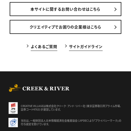
本サイトに関するお問い合わせはこちら
クリエイティブでお困りの企業様はこちら
よくあるご質問
サイトガイドライン
CREEK & RIVER Co., Ltd.
CREATIVE VILLAGEは株式会社クリーク･アンド･リバー社（東京証券
取引所プライム市場、
証券コード4763）が運営しています。
当社は、一般財団法人日本情報経済社会推進協会（JIPDEC）より
「プライバシーマーク」の
付与認定を受けています。