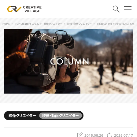
HOME
TOP Creator's コラム
映像クリエイター
映像・動画クリエイター
Final Cut Pro 7を骨までしゃぶる#4
ACCOUNT
ログイン
会員登録
RECRUIT
クリエイター求人を探す
CREATIVE JOB求人検索
特集求人
採用説明会
転職支援サービス
CONTENTS
スキルアップしたい！
映像クリエイター
映像・動画クリエイター
スキルアップしたい！ トップ
デザイン
TOP Creator’s コラム
プログラミング
2015.08.26
2025.07.17