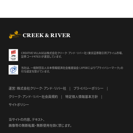
CREEK & RIVER Co., Ltd.
CREATIVE VILLAGEは株式会社クリーク･アンド･リバー社（東京証券
取引所プライム市場、
証券コード4763）が運営しています。
当社は、一般財団法人日本情報経済社会推進協会（JIPDEC）より
「プライバシーマーク」の
付与認定を受けています。
運営：株式会社クリーク･アンド･リバー社
プライバシーポリシー
クリーク･アンド･リバー社会員規約
特定個人情報基本方針
サイトポリシー
当サイトの内容、テキスト、
画像等の無断転載・無断使用を固く禁じます。