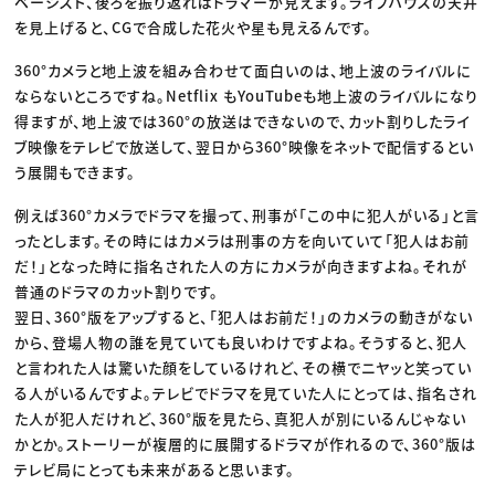
ベーシスト、後ろを振り返ればドラマーが見えます。ライブハウスの天井
を見上げると、CGで合成した花火や星も見えるんです。
360°カメラと地上波を組み合わせて面白いのは、地上波のライバルに
ならないところですね。Netflix もYouTubeも地上波のライバルになり
得ますが、地上波では360°の放送はできないので、カット割りしたライ
ブ映像をテレビで放送して、翌日から360°映像をネットで配信するとい
う展開もできます。
例えば360°カメラでドラマを撮って、刑事が「この中に犯人がいる」と言
ったとします。その時にはカメラは刑事の方を向いていて「犯人はお前
だ！」となった時に指名された人の方にカメラが向きますよね。それが
普通のドラマのカット割りです。
翌日、360°版をアップすると、「犯人はお前だ！」のカメラの動きがない
から、登場人物の誰を見ていても良いわけですよね。そうすると、犯人
と言われた人は驚いた顔をしているけれど、その横でニヤッと笑ってい
る人がいるんですよ。テレビでドラマを見ていた人にとっては、指名され
た人が犯人だけれど、360°版を見たら、真犯人が別にいるんじゃない
かとか。ストーリーが複層的に展開するドラマが作れるので、360°版は
テレビ局にとっても未来があると思います。