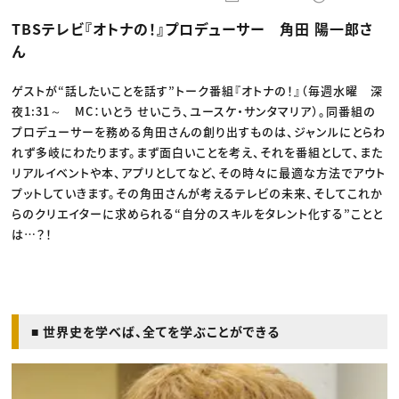
動画配信・映像制作
TOP Creator’s コラム トップ
編集・ライティング
Webクリエイター
セミナー
TBSテレビ『オトナの！』プロデューサー 角田 陽一郎さ
マーケティング
アプリクリエイター
ディレクション
ゲームクリエイター
ん
業界解説・キャリア事情
映像クリエイター
ニュース・トレンド
お役立ち基礎知識
マーケッター
クリエイターインタビュー
ゲストが“話したいことを話す”トーク番組『オトナの！』（毎週水曜 深
ニュース・トレンド トップ
C＆R Magazine
Web
夜1:31～ MC：いとう せいこう、ユースケ・サンタマリア）。同番組の
映像
プロデューサーを務める角田さんの創り出すものは、ジャンルにとらわ
ゲーム・エンタメ
れず多岐にわたります。まず面白いことを考え、それを番組として、また
広告
出版
リアルイベントや本、アプリとしてなど、その時々に最適な方法でアウト
CREATIVE VILLAGEからのお知らせ
プットしていきます。その角田さんが考えるテレビの未来、そしてこれか
らのクリエイターに求められる“自分のスキルをタレント化する”ことと
プロフェッショナル×つながる×メディア
は…？！
■ 世界史を学べば、全てを学ぶことができる