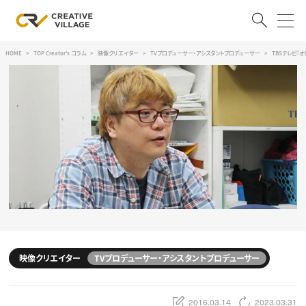
HOME
TOP Creator's コラム
映像クリエイター
TVプロデューサー・アシスタントプロデューサー
TBSテレビ『
ACCOUNT
ログイン
会員登録
RECRUIT
クリエイター求人を探す
CREATIVE JOB求人検索
特集求人
採用説明会
転職支援サービス
CONTENTS
スキルアップしたい！
映像クリエイター
TVプロデューサー・アシスタントプロデューサー
スキルアップしたい！ トップ
デザイン
TOP Creator’s コラム
プログラミング
2016.03.14
2023.03.31