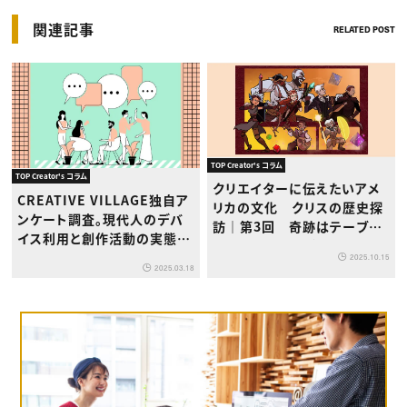
関連記事
RELATED POST
TOP Creator's コラム
TOP Creator's コラム
クリエイターに伝えたいアメ
CREATIVE VILLAGE独自ア
リカの文化 クリスの歴史探
ンケート調査。現代人のデバ
訪｜第3回 奇跡はテーブル
イス利用と創作活動の実態に
から始まった！『ヴォックス・マ
ついて
2025.10.15
キナの伝説』の軌跡
2025.03.18