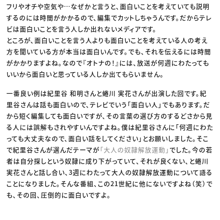
フリやオチや空気や…なぜかと言うと、面白いことを考えていても説明
するのには時間がかかるので、編集でカットしちゃうんです。だからテレ
ビは面白いことを言う人しか出れないメディアです。
ところが、面白いことを言う人よりも面白いことを考えている人の考え
方を聞いている方が本当は面白いんです。でも、それを伝えるには時間
がかかりますよね。なので『オトナの！』には、放送が何週にわたっても
いいから面白いと思っている人しか出てもらいません。
一番良い例は紀里谷 和明さんと蜷川 実花さんが出演した回です。紀
里谷さんは話も面白いので、テレビでいう「面白い人」でもあります。だ
から短く編集しても面白いですが、その言葉の選び方のするどさから見
る人には誤解もされやすいんですよね。僕は紀里谷さんに「何週にわた
っても大丈夫なので、面白い話をしてください」とお願いしました。そこ
で紀里谷さんが選んだテーマが
「大人の奴隷解放運動」
でした。今の若
者は自分探しという奴隷に成り下がっていて、それが良くない、と蜷川
実花さんと話し合い、3週にわたって大人の奴隷解放運動について語る
ことになりました。そんな番組、この21世紀に他にないですよね（笑）で
も、その回、圧倒的に面白いですよ。