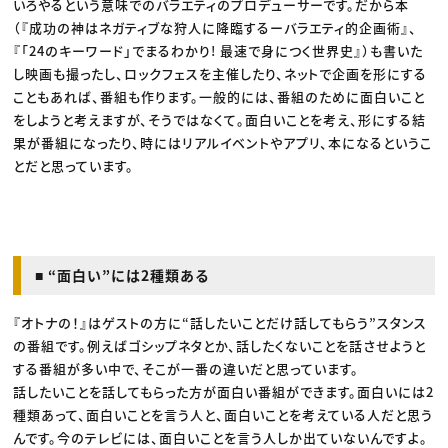
いろやるという意味でのバラエティのプロデューサーです。だから本
（『成功の神はネガティブな狩人に降臨するーバラエティ的企画術』、
『「24のキーワード」でまるわかり! 最速で身につく世界史』）も書いた
し映画も撮ったし、ロックフェスを主催したり、ネットで企画を形にする
こともあれば、番組も作ります。一般的には、番組のために面白いこと
をしようと考えますが、そうではなくて。面白いことを考え、形にする結
果が番組になったり、時にはリアルイベントやアプリ、本になるというこ
とだと思っています。
■ “面白い”には2種類ある
『オトナの！』はゲストの方に“話したいことだけ話してもらう”スタンス
の番組です。例えばゴシップネタとか、話したくないことを話させようと
する番組が多い中で、そこが一番の違いだと思っています。
話したいことを話してもらった方が面白い番組ができます。面白いには2
種類あって、面白いことを言う人と、面白いことを考えている人だと思う
んです。今のテレビには、面白いことを言う人しか出ていないんですよ。