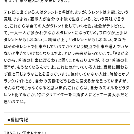
考えて仕事を選んだ方が良いですよ。
テレビに出ている人はタレントと呼ばれますが、タレントは才能、という
意味ですよね。芸能人が自分の才能で生きている、という意味で言う
と、これからは全ての人がタレント化していく社会。社会がテレビ化し
て、一人一人が多かれ少なかれタレントになっていく。ブログが上手い
タレントかもしれないし、料理が上手いタレントかもしれない、あなた
はそのタレントで仕事をしていますか？という観点で仕事を選んでいか
ないと生きていけなくなりますよ、という未来が待っています。「ADが辛
いから、普通の仕事に戻るわ」と聞くこともありますが、その“普通の仕
事”が、もうなくなるんですよ。これに気付いている人は、職種に関わら
ず僕と同じようなことを言っています。気付いていない人は、時給とかブ
ラックバイトとか、自分の労働をどうお金に変えるかを言っていますが、
そんな時代じゃなくなると思います。これからは、自分のスキルをどうタ
レント化するかが、特にクリエイターを目指す人にとって一番大事だと
思いますね。
■番組情報
TBSテレビ『オトナの！』