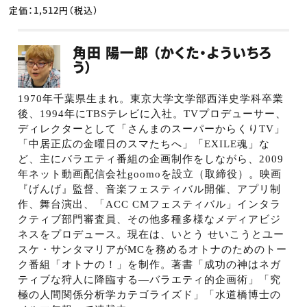
定価：1,512円（税込）
角田 陽一郎 （かくた・よういちろ
う）
1970
年千葉県生まれ。東京大学文学部西洋史学科卒業
後、
1994
年に
TBS
テレビに入社。
TV
プロデューサー、
ディレクターとして「さんまのスーパーからくり
TV
」
「中居正広の金曜日のスマたちへ」「
EXILE
魂」な
ど、主にバラエティ番組の企画制作をしながら、
2009
年ネット動画配信会社
goomo
を設立（取締役）。映画
『げんげ』監督、音楽フェスティバル開催、アプリ制
作、舞台演出、「
ACC CM
フェスティバル」インタラ
クティブ部門審査員、その他多種多様なメディアビジ
ネスをプロデュース。現在は、いとう せいこうとユー
スケ・サンタマリアが
MC
を務めるオトナのためのトー
ク番組「オトナの！」を制作。著書「成功の神はネガ
ティブな狩人に降臨する―バラエティ的企画術」「究
極の人間関係分析学カテゴライズド」「水道橋博士の