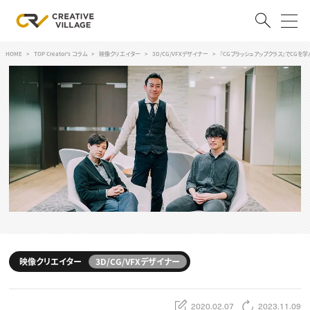
HOME
TOP Creator's コラム
映像クリエイター
3D/CG/VFXデザイナー
『CGブラッシュアップクラス』でCG
ACCOUNT
ログイン
会員登録
RECRUIT
クリエイター求人を探す
CREATIVE JOB求人検索
特集求人
採用説明会
転職支援サービス
CONTENTS
スキルアップしたい！
映像クリエイター
3D/CG/VFXデザイナー
スキルアップしたい！ トップ
デザイン
TOP Creator’s コラム
プログラミング
2020.02.07
2023.11.09