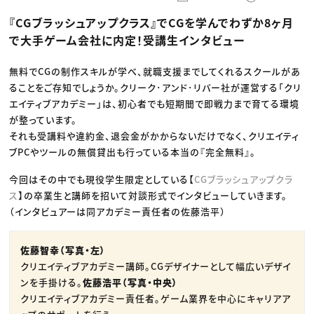
動画配信・映像制作
TOP Creator’s コラム トップ
編集・ライティング
Webクリエイター
セミナー
『CGブラッシュアップクラス』でCGを学んでわずか8ヶ月
マーケティング
アプリクリエイター
ディレクション
ゲームクリエイター
で大手ゲーム会社に内定！受講生インタビュー
業界解説・キャリア事情
映像クリエイター
ニュース・トレンド
お役立ち基礎知識
マーケッター
クリエイターインタビュー
無料でCGの制作スキルが学べ、就職支援までしてくれるスクールがあ
ニュース・トレンド トップ
C＆R Magazine
Web
ることをご存知でしょうか。クリーク･アンド･リバー社が運営する「クリ
映像
エイティブアカデミー」は、初心者でも短期間で即戦力まで育てる環境
ゲーム・エンタメ
が整っています。
広告
出版
それも受講料や違約金、退会金がかからないだけでなく、クリエイティ
CREATIVE VILLAGEからのお知らせ
ブPCやツールの無償貸出も行っている本当の『完全無料』。
今回はその中でも現役学生限定としている【
CGブラッシュアップクラ
プロフェッショナル×つながる×メディア
ス
】の卒業生と講師を招いて対談形式でインタビューしていきます。
（インタビュアーは同アカデミー責任者の佐藤浩平）
佐藤智幸（写真・左）
クリエイティブアカデミー講師。CGデザイナーとして幅広いデザイ
ンを手掛ける。
佐藤浩平（写真・中央）
クリエイティブアカデミー責任者。ゲーム業界を中心にキャリアア