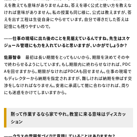
えを教えても意味がありませんよね。答えを導く公式と使い方を教えな
ければ意味がありません。私の授業も同じ様に、公式は教えますが、答
えを出す工程は生徒自身にやらせています。自分で導きだした答えは
記憶にも残りやすいので。
――仕事の現場に出た後のことを見据えているんですね。先生はスケ
ジュール管理にも力を入れていると思いますが、いかがでしょうか？
佐藤智幸
最初は長い期間をとってもいいから、期限を決めてその中
で終わらせるようにしています。もし期限内に終わらせなければ、PDC
Aを回せますから。期限がなければPDCAも回せません。仕事の現場で
もディレクターから納期を指定されますが、難しければ納期を伸ばす交
渉をしなければなりません。安易に承諾して間に合わなければ、周り
にも迷惑をかけてしまいますから。
黙って作業するなら家でやれ。教室に来る意味はディスカッ
ション
――クラスの雰囲気づくりで意識していることはありますか？