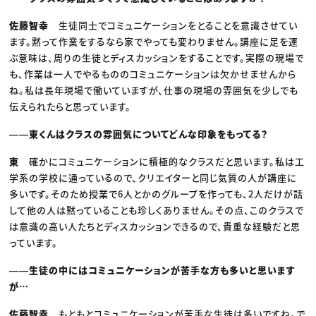
佐藤智幸
生徒同士でコミュニケーションをとることを意識させてい
ます。黙って作業をするなら家でやっても変わりません。講座に足を運
ぶ意味は、周りの生徒とディスカッションをすることです。実際の現場で
も、作業は一人でやるもののコミュニケーションは欠かせませんから
ね。私は長年現場で働いていますが、仕事の現場の雰囲気を少しでも
伝えられたらと思っています。
――東くんはクラスの雰囲気についてどんな印象をもってる？
東
確かにコミュニケーションに積極的なクラスだと思います。私は工
学系の学校に通っているので、クリエイターと同じ気質の人が講座に
多いです。そのため授業で6人とかのグループを作っても、2人だけが話
して他の人は黙っていることも珍しくありません。その点、このクラスで
は意識の高い人たちとディスカッションできるので、貴重な経験だと思
っています。
――生徒の中にはコミュニケーションが苦手な方も多いと思います
が…
佐藤智幸
もともとコミュニケーションが苦手な生徒は多いですね。で