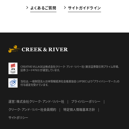
よくあるご質問
サイトガイドライン
CREEK & RIVER Co., Ltd.
CREATIVE VILLAGEは株式会社クリーク･アンド･リバー社（東京証券
取引所プライム市場、
証券コード4763）が運営しています。
当社は、一般財団法人日本情報経済社会推進協会（JIPDEC）より
「プライバシーマーク」の
付与認定を受けています。
運営：株式会社クリーク･アンド･リバー社
プライバシーポリシー
クリーク･アンド･リバー社会員規約
特定個人情報基本方針
サイトポリシー