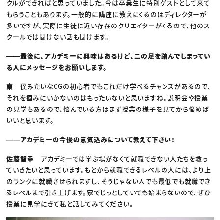
クルができればと思っていました。今は卒業生に特別ゲストとして来て
もらうこともあります。一般的に講座に教えにくるのはディレクターが
多いですが、実際に生徒に近い存在のクリエイターがくるので、他のス
クールでは聞けない話も聞けます。
――最後に、アカデミーに興味はあるけど、二の足を踏んでしまってい
る人にメッセージをお願いします。
東
僕みたいなCGの初心者でもこれだけ学べるチャンスがあるので、
それを掴みにいかないのはもったいないと思いますね。説明会や授業
の見学もあるので、悩んでいる方はまず授業の様子を見てから悩めば
いいと思います。
――アカデミーの今後の意気込みについて教えて下さい！
佐藤智幸
アカデミーでは学ぶ場がなくて就職できない人たちを救っ
ていきたいと思っています。もとから就職できるレベルの人には、より上
のランクに就職させられますし、そうじゃない人でも最低でも就職でき
るレベルまで引き上げます。家でじっとしていても始まらないので、ぜひ
授業に見学にきて私と話してみてください。