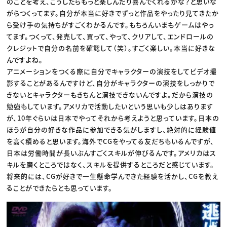
のことを考え、こうしたらもっと楽しんだり喜んでくれるかな？と思いな
がらつくってます。自分が本当に好きでずっと作品をやったり見てきたか
ら受け手の気持ちがすごくわかるんです。もちろんいまもゲームはやっ
てます。つくって、発売して、買って、やって、クリアして、エンドロールの
クレジットで自分の名前を確認して（笑）。すごく楽しい。本当に好きな
んですよね。
アニメーションをつくる際に自分でキャラクターの演技をしてビデオ撮
影することがあるんですけど、自分がキャラクターの演技をしっかりで
きないとキャラクターもきちんと演技できないんですよ。だから演技の
勉強もしています。アメリカで活動したいという思いも少しはあります
が、10年ぐらいは日本でやってそれから考えようと思っています。日本の
ほうが自分の好きな作品に参加できる気がしますし、絶対的に経験値
を高く積めると思います。海外でCGをやってる友だちもいるんですが、
日本は労働時間が長いぶんすごくスキルが伸びるんです。アメリカはス
キルを磨くところではなく、スキルを提供するところだと感じています。
将来的には、CGが好きで一生懸命学んできた経験を活かし、CGを教え
ることができたらとも思っています。