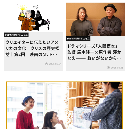
TOP Creator's コラム
TOP Creator's コラム
クリエイターに伝えたいアメ
ドラマシリーズ「人間標本」
リカの文化 クリスの歴史探
監督 廣木隆一×原作者 湊か
訪｜第2回 映画の父、トーマ
なえ——— 救いがないからこ
ス・エジソンの功罪
そ、救いを見出してほしい
2025.09.01
2026.01.16