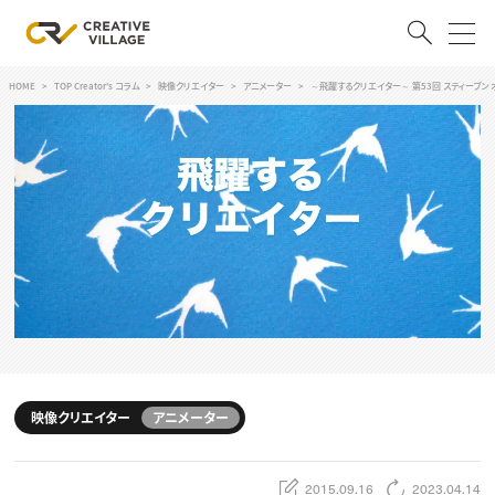
HOME
TOP Creator's コラム
映像クリエイター
アニメーター
～飛躍するクリエイター～ 第53回 スティーブン 
ACCOUNT
ログイン
会員登録
RECRUIT
クリエイター求人を探す
CREATIVE JOB求人検索
特集求人
採用説明会
転職支援サービス
CONTENTS
スキルアップしたい！
映像クリエイター
アニメーター
スキルアップしたい！ トップ
デザイン
TOP Creator’s コラム
プログラミング
2015.09.16
2023.04.14