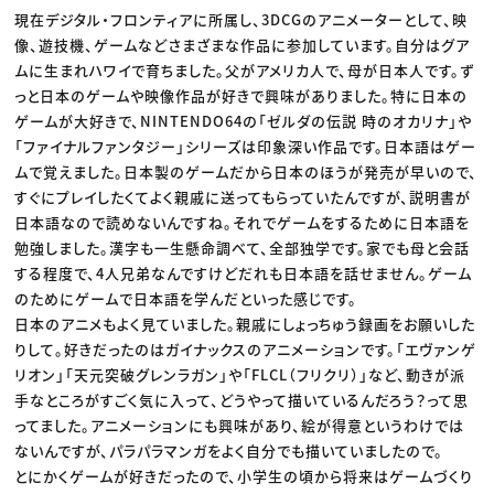
現在デジタル・フロンティアに所属し、3DCGのアニメーターとして、映
像、遊技機、ゲームなどさまざまな作品に参加しています。自分はグア
ムに生まれハワイで育ちました。父がアメリカ人で、母が日本人です。ず
っと日本のゲームや映像作品が好きで興味がありました。特に日本の
ゲームが大好きで、NINTENDO64の「ゼルダの伝説 時のオカリナ」や
「ファイナルファンタジー」シリーズは印象深い作品です。日本語はゲー
ムで覚えました。日本製のゲームだから日本のほうが発売が早いので、
すぐにプレイしたくてよく親戚に送ってもらっていたんですが、説明書が
日本語なので読めないんですね。それでゲームをするために日本語を
勉強しました。漢字も一生懸命調べて、全部独学です。家でも母と会話
する程度で、4人兄弟なんですけどだれも日本語を話せません。ゲーム
のためにゲームで日本語を学んだといった感じです。
日本のアニメもよく見ていました。親戚にしょっちゅう録画をお願いした
りして。好きだったのはガイナックスのアニメーションです。「エヴァンゲ
リオン」「天元突破グレンラガン」や「FLCL（フリクリ）」など、動きが派
手なところがすごく気に入って、どうやって描いているんだろう？って思
ってました。アニメーションにも興味があり、絵が得意というわけでは
ないんですが、パラパラマンガをよく自分でも描いていましたので。
とにかくゲームが好きだったので、小学生の頃から将来はゲームづくり