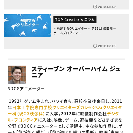
2018.05.02
TOP Creator's コラム
～飛躍するクリエイター～ 第71回 嶋田翔太
ゲームプログラマー
2018.03.05
スティーブン オーバーハイム ジュ
ニア
3DCG
アニメーター
1992
年グアム生まれ、ハワイ育ち。高校卒業後来日し、
2011
年
日本工学院専門学校クリエイターズカレッジ
CG
クリエイタ
ー科（現
CG
映像科）
に入学。
2012
年に映像制作会社
デジタ
ル・フロンティア
に入社、映像、ゲーム、遊技機などさまざまな
分野で
3DCG
アニメーターとして活躍中。主な参加作品に、ゲ
ーム「龍が如く 維新！」「龍が如く
0
誓いの場所」、映画「青鬼
v