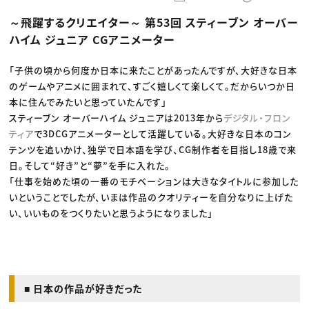
動画配信・映像制作
TOP Creator’s コラム トップ
編集・ライティング
Webクリエイター
セミナー
～飛躍するクリエイター～ 第53回 スティーブン オーバー
マーケティング
アプリクリエイター
ディレクション
ゲームクリエイター
ハイム ジュニア CGアニメーター
業界解説・キャリア事情
映像クリエイター
ニュース・トレンド
お役立ち基礎知識
マーケッター
クリエイターインタビュー
「子供の頃から何度か日本に来たことがあったんですが、大好きな日本
ニュース・トレンド トップ
C＆R Magazine
Web
のゲームやアニメに囲まれて、すごく嬉しくて楽しくて。だからいつか日
映像
本に住んでみたいと思っていたんです」
ゲーム・エンタメ
スティーブン オーバーハイム ジュニアは2013年から
デジタル・フロン
広告
出版
ティア
で3DCGアニメーターとして活躍している。大好きな日本のコン
CREATIVE VILLAGEからのお知らせ
テンツを追いかけ、独学で日本語を学び、CG制作者を目指し18歳で来
日。そして“好き”と“夢”を手に入れた。
プロフェッショナル×つながる×メディア
「仕事を始めた頃の一番のモチベーションは大きなタイトルに参加した
いということでしたが、いまは作品のクオリティーを自分なりに上げた
い、いいものをつくりたいと思うようになりました」
■ 日本の作品が好きだった