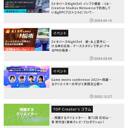
【メタバースNight】#5 インフラ構築 ～C&R
Creative Studios Metaverseで利用して
いるgRPCプロトコルについて～
2024.04.10
イベント
【メタバースNight】#4 続・炎上案件にお
ける神対応術～ケーススタディで学ぶ！デキ
るPMの極意～
2024.03.04
イベント
Game meets conference 2023〜飛躍す
るクリエイターの学びと実践法公開〜
2022.12.27
TOP Creator's コラム
～飛躍するクリエイター～ 第72回 石切山義
貴 制作部（東映テレビ・プロダクション）