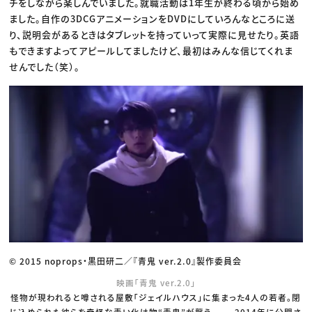
チをしながら楽しんでいました。就職活動は1年生が終わる頃から始め
ました。自作の3DCGアニメーションをDVDにしていろんなところに送
り、説明会があるときはタブレットを持っていって実際に見せたり。英語
もできますよってアピールしてましたけど、最初はみんな信じてくれま
せんでした（笑）。
© 2015 noprops・黒田研二／『青鬼 ver.2.0』製作委員会
映画「青鬼 ver.2.0」
怪物が現われると噂される屋敷「ジェイルハウス」に集まった4人の若者。閉
じ込められた彼らを奇怪な青い化け物“青鬼”が襲う……。2014年に公開さ