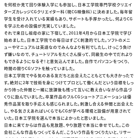
を何校か見て回り体験入学にも参加し、日本工学院専門学校クリエイ
ターズカレッジCGクリエイター科（現CG映像科）に決めました。毎年留
学生を受け入れている実績もあり、サポートも手厚かったし、何よりCG
を学ぶための設備が充実していました。
それで来日し祖母の家に下宿して、2011年4月から日本工学院で学び
始めました。日本工学院での毎日はすごく刺激的でした。ソフトのメニ
ューやマニュアルは英語なのでみんなより有利でしたし、けっこう負け
ず嫌いなので、チュートリアルをたくさん探って、同級生の中でだれより
もできるようになるぞ！と意気込んでました。自作でパソコンをつくり、
時間の限りCGソフトを触っていました。
日本工学院でやる気のある友だちと出会えたこともとても大きかったで
す。絶対に2年で技術を身につけてプロとして働くんだという目標をしっ
かり持った仲間と一緒に放課後も残って互いに教え合いながら作品づ
くりに励んでいました。卒業作品のフルCGショートアニメーションは優
秀作品賞を取り手応えも感じられました。刺激し合える仲間と出会えた
し、やる気さえあればいくらでもCGが学べる環境と設備が用意されて
いた。日本工学院を選んで本当によかったと思いました。
日本に来てからは作品も見放題、やり放題で本当に幸せでした。この
会社こんな作品もつくってるんだ、こういう作品をつくりたいと、リサー