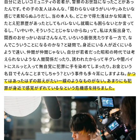
自分に近しいコミュニティの若者が、警察のお世話になったことがあっ
たんです。その子の友人はみんな、「関わらないほうがいいや」みたいな
感じで素知らぬふりだし、当の本人も、どこかで得た浅はかな知識で、
たとえ犯罪歴があったとしてもバレないし就職にも困らないとか言って
るし、「いやいや、そういうことじゃないからね」って。私は大阪出身で、
関西のおせっかいおばさんなんで、いろいろ面倒見たりする一方で、な
んでこういうことになるのかな？と疑問で。身近にいる人が近くにいる
ようで遠い、仲間が仲間じゃない。自分が若者だった昭和の時代では考
えられないような人間関係だったり、誘われたからって半グレや闇バイ
トにスルッと入って無自覚に犯罪に手を染めてしまったり。お金という
名目でそんなことまでしちゃう？という事件も多々耳にしますよね。
かつ
てはあったはずの超えがたい一線のようなものがない。あまりにも犯
罪が身近で感覚がずれているなという危機感を持ちました。