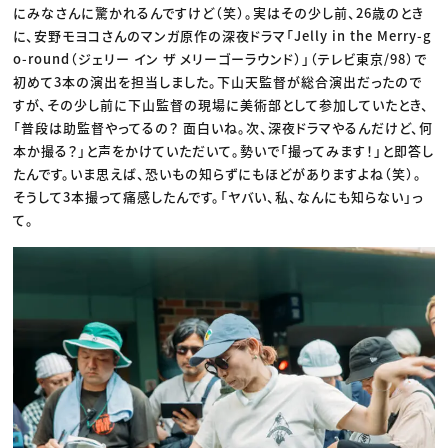
にみなさんに驚かれるんですけど（笑）。実はその少し前、26歳のとき
に、安野モヨコさんのマンガ原作の深夜ドラマ「Jelly in the Merry-g
o-round（ジェリー イン ザ メリーゴーラウンド）」（テレビ東京/98）で
初めて3本の演出を担当しました。下山天監督が総合演出だったので
すが、その少し前に下山監督の現場に美術部として参加していたとき、
「普段は助監督やってるの？ 面白いね。次、深夜ドラマやるんだけど、何
本か撮る？」と声をかけていただいて。勢いで「撮ってみます！」と即答し
たんです。いま思えば、恐いもの知らずにもほどがありますよね（笑）。
そうして3本撮って痛感したんです。「ヤバい、私、なんにも知らない」っ
て。