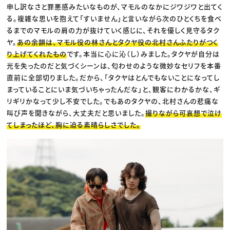
申し訳なさと罪悪感みたいなものが、マモルのなかにジワジワと出てく
る。複雑な思いを抱えて「すいません」と言いながら次のひとくちを食べ
るまでのマモルの肩の力が抜けていく感じに、それを優しく見守るタク
ヤ。
あの余韻は、マモル役の林さんとタクヤ役の北村さんふたりがつく
り上げてくれたもの
です。本当に心に沁（し）みました。タクヤが自分は
光を失ったのだと気づくシーンは、匂わせのような微妙なセリフを本番
直前に全部切りました。だから、「タクヤはとんでもないことになってし
まっていることにいま気づいちゃったんだな」と、観客にわかるかな、ギ
リギリかなって少し不安でした。でもあのタクヤの、北村さんの悲痛な
叫び声を聞きながら、大丈夫だと思いました。
撮りながら可哀想で泣け
てしまったほど、胸に迫る素晴らしさでした。