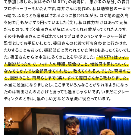
て参加しました。実はその「MISTY」の現場に、「愚か者の身分」の森井
プロデューサーもいたんです。森井さんは制作の、私は助監督の一番下
っ端で、ふたりとも蹴飛ばされるように扱われながら、ロケ地の屋久島
を何カ月もかけずり回っていました（笑）。私は体力だけはあって元気
だったので、すごく篠田さんが気に入ってくれ可愛がってくれたんです。
その後も篠田さんに呼ばれてCMでプロダクションマネージャー兼助
監督としてお手伝いしたり、篠田さんの代役で打ち合わせに行かされ
たりすることもあって、撮影部だと思われていた時代もあったくらいでし
た。篠田さんからは本当に多くのことを学びました。
「MISTY」はフィル
ム撮影だったので、フィルムの種類、現像のこと、増減感や黒について、
なんでもかんでも全部見せてくれたし、教えてくれる人でした。現場のこ
と、撮影のこと、雨降らしまで（笑）、すべて篠田さんから教わりました。
本当に勉強になりましたし、ここまでいろんなことがやれるようになっ
たのは篠田さんのおかげと言っても過言じゃないです。いまだにグレー
ディングのときは、黒のしめ方などの意識に役立っています。