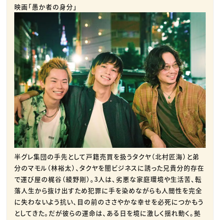
映画「愚か者の身分」
半グレ集団の手先として戸籍売買を扱うタクヤ（北村匠海）と弟
分のマモル（林裕太）、タクヤを闇ビジネスに誘った兄貴分的存在
で運び屋の梶谷（綾野剛）。3人は、劣悪な家庭環境や生活苦、転
落人生から抜け出すため犯罪に手を染めながらも人間性を完全
に失わないよう抗い、目の前のささやかな幸せを必死につかもう
としてきた。だが彼らの運命は、ある日を境に激しく揺れ動く。拠