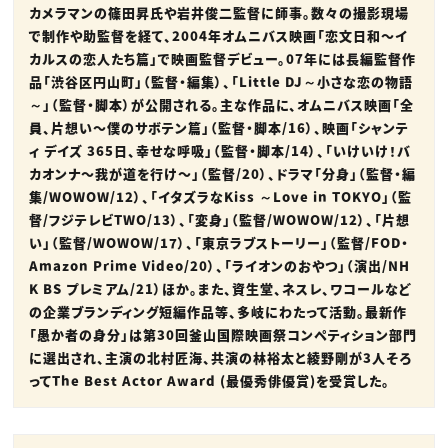
カメラマンの篠田昇氏や岩井俊二監督に師事。数々の撮影現場
で制作や助監督を経て、2004年オムニバス映画「恋文日和〜イ
カルスの恋人たち篇」で映画監督デビュー。07年には長編監督作
品「渋谷区円山町」（監督・編集）、「Little DJ～小さな恋の物語
～」（監督・脚本）が公開される。主な作品に、オムニバス映画「全
員、片想い〜僕のサボテン篇」（監督・脚本/16）、映画「シャンテ
ィ デイズ 365日、幸せな呼吸」（監督・脚本/14）、「いけいけ！バ
カオンナ〜我が道を行け〜」（監督/20）、ドラマ「分身」（監督・編
集/WOWOW/12）、「イタズラなKiss ～Love in TOKYO」（監
督/フジテレビTWO/13）、「変身」（監督/WOWOW/12）、「片想
い」（監督/WOWOW/17）、「東京ラブストーリー」（監督/FOD・
Amazon Prime Video/20）、「ライオンのおやつ」（演出/NH
K BS プレミアム/21）ほか。また、資生堂、ネスレ、ワコールなど
の企業ブランディング短編作品等、多岐にわたって活動。最新作
「愚か者の身分」は第30回釜山国際映画祭コンペティション部門
に選出され、主演の北村匠海、共演の林裕太と綾野剛が3人そろ
ってThe Best Actor Award (最優秀俳優賞)を受賞した。