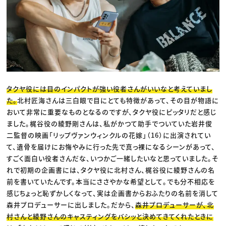
タクヤ役には目のインパクトが強い役者さんがいいなと考えていまし
た。
北村匠海さんは三白眼で目にとても特徴があって、その目が物語に
おいて非常に重要なものとなるのですが、タクヤ役にピッタリだと感じ
ました。梶谷役の綾野剛さんは、私がかつて助手でついていた岩井俊
二監督の映画「リップヴァンウィンクルの花嫁」（16）に出演されてい
て、遺骨を届けにお悔やみに行った先で真っ裸になるシーンがあって、
すごく面白い役者さんだな、いつかご一緒したいなと思っていました。そ
れで初期の企画書には、タクヤ役に北村さん、梶谷役に綾野さんの名
前を書いていたんです。本当にささやかな希望として。でも分不相応を
感じちょっと恥ずかしくなって、実は企画書からおふたりの名前を消して
森井プロデューサーに出しました。だから、
森井プロデューサーが、北
村さんと綾野さんのキャスティングをバシッと決めてきてくれたときに