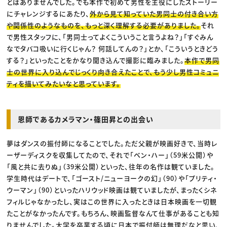
とはありませんでした。でも本作で初めて男性を主役にしたストーリー
にチャレンジするにあたり、
外から見て知っていた男同士の付き合い方
や関係性のようなものを、もっと深く理解する必要がありました。
それ
で男性スタッフに、「男同士ってよくこういうこと言うよね？」「すぐみん
なでタバコ吸いに行くじゃん？ 何話してんの？」とか、「こういうときどう
する？」といったことをかなり聞き込んで撮影に臨みました。
本作で男同
士の世界に入り込んでじっくり向き合えたことで、もう少し男性コミュニ
ティを描いてみたいなと思っています。
恩師であるカメラマン・篠田昇との出会い
夢はダンスの振付師になることでした。ただ父親が映画好きで、当時レ
ーザーディスクを収集してたので、それで「ベン・ハー」（59米公開）や
「風と共に去りぬ」（39米公開）といった、往年の名作は観ていました。
学生時代はデートで、「ゴースト/ニューヨークの幻」（90）や「プリティ・
ウーマン」（90）といったハリウッド映画は観ていましたが、まったくシネ
フィルじゃなかったし、実はこの世界に入ったときは日本映画を一切観
たことがなかったんです。もちろん、映画監督なんて仕事があることも知
りませんでした。大学を卒業する頃に日本で振付師は無理だなと思い、