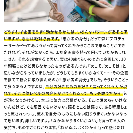
どうすれば企画をうまく動かせるかには、いろんなパターンがあると思
いますが、忍耐は絶対必要です。
「愚か者の身分」だって森井プロデュ
ーサーがやってみようかって言ってくれたからここまで来ることができ
たけれど、それがなかったら、まだ企画書を持って回っていたかもしれ
ません。それを想像すると恐い。実は40歳ぐらいのときに企画して、10
年頑張ったけど実らなかったものがあるんです。「次こそ、次こそは」と
思いながらやっていましたが、どうしてもうまくいかなくて……その企画
を捨てて新たに取り組んだのが「愚か者の身分」でした。そういうことっ
て多々あるんですよね。
自分の好きなものを好きと言ってくれる人が現
れて、そこに億レベルのお金をかけてくれるって、もう奇跡ですから。
気
が遠くなりかけるし、本当に気力と忍耐がいる。そこは諦めちゃいけな
いんだけど、でも頑固でもいけない。譲るところは譲って、ある程度ちょ
っと流されつつも、流れを自分のものにしない限りうまくいかないなっ
て思います。難しいですよ。「なかなかうまくいかない」と言ってる人の
気持ち、ものすごくわかります。「わかるよ、よくわかる！」って感じだけ