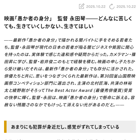
動画配信・映像制作
TOP Creator’s コラム トップ
編集・ライティング
Webクリエイター
2025.10.22
2025.10.22
セミナー
マーケティング
アプリクリエイター
ディレクション
ゲームクリエイター
映画「愚か者の身分」 監督 永田琴———どんなに苦しく
業界解説・キャリア事情
映像クリエイター
ニュース・トレンド
ても、生きていくしかない、生きてほしい
お役立ち基礎知識
マーケッター
クリエイターインタビュー
ニュース・トレンド トップ
C＆R Magazine
Web
――最新作「愚か者の身分」で描かれる闇バイトに手をそめる若者た
映像
ち。監督・永田琴が現代の日本の若者が陥る闇ビジネスや貧困に関心
ゲーム・エンタメ
広告
を持ったのは、実体験で感じた違和感や疑問からだった。カメラマン・篠
出版
田昇に学び、監督・岩井俊二のもとで経験を積む。映画の申し子たちか
CREATIVE VILLAGEからのお知らせ
ら受け継いだそれは、最新作「愚か者の身分」でも存分に活かされた。
俳優たちと共に、思いをつなぎつくられた最新作は、第30回釜山国際映
プロフェッショナル×つながる×メディア
画祭コンペティション部門に選出され、主演の北村匠海、共演の林裕
太と綾野剛がそろってThe Best Actor Award (最優秀俳優賞)受賞
の快挙に輝く。監督・永田は、映画「愚か者の身分」で懸命に訴える。容
赦ない残酷さのなかでもけっして消えない光があるのだと。――
あまりにも犯罪が身近だし、感覚がずれてしまっている