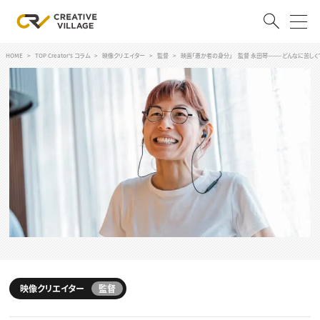
HOME
TOP Creator's コラム
映像クリエイター
監督
映画「愚か者の身分」 監督 永田琴———どんなに苦しく
ACCOUNT
ログイン
会員登録
RECRUIT
クリエイター求人を探す
CREATIVE JOB求人検索
特集求人
採用説明会
転職支援サービス
CONTENTS
スキルアップしたい！
スキルアップしたい！ トップ
映像クリエイター
監督
デザイン
TOP Creator’s コラム
プログラミング