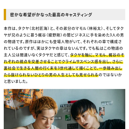
密かな希望がかなった最高のキャスティング
本作は、タクヤ（北村匠海）と、その弟分のマモル（林裕太）、そしてタク
ヤが兄のように慕う梶谷（綾野剛）の闇ビジネスに手を染めた3人の男
の物語です。原作はほかにも登場人物がいて、それぞれの章で構成さ
れているのですが、実はタクヤの章はないんです。でも私はこの物語の
主人公は間違いなくタクヤだと感じて、
タクヤを軸に、マモル、梶谷のそ
れぞれの視点を交差させることでクライムサスペンス感を出し、さらに
裏社会で生きる人間の行く末を3世代通して描くことで、一歩踏み出し
たら抜けられないひとりの男の人生としても見せられる
のではないか
と思いました。