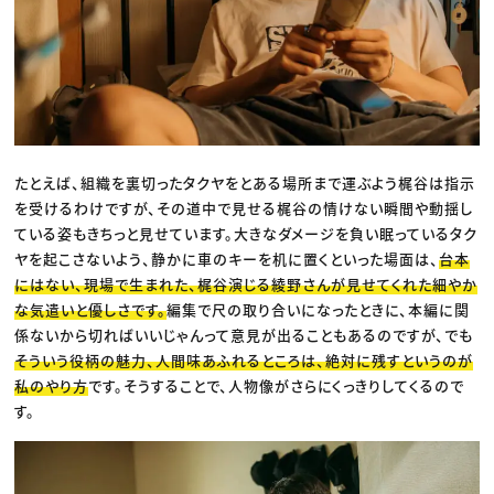
たとえば、組織を裏切ったタクヤをとある場所まで運ぶよう梶谷は指示
を受けるわけですが、その道中で見せる梶谷の情けない瞬間や動揺し
ている姿もきちっと見せています。大きなダメージを負い眠っているタク
ヤを起こさないよう、静かに車のキーを机に置くといった場面は、
台本
にはない、現場で生まれた、梶谷演じる綾野さんが見せてくれた細やか
な気遣いと優しさです。
編集で尺の取り合いになったときに、本編に関
係ないから切ればいいじゃんって意見が出ることもあるのですが、でも
そういう役柄の魅力、人間味あふれるところは、絶対に残すというのが
私のやり方
です。そうすることで、人物像がさらにくっきりしてくるので
す。