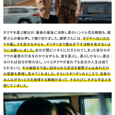
タクヤを運ぶ梶谷が、最後の最後に決断し車のハンドル切る瞬間も、綾
野さんの梶谷押しで撮り切りました。綾野さんには、
タクヤへのいたわ
りや優しさを見せながらも、ギリギリまで梶谷が下す決断を見せないよ
うにお願いしました。
自分が闇ビジネスに引き入れてしまった弟分のタ
クヤの最悪の行末をわかりながらも、彼を運ぶし、運ぶしかない。運ば
なければ自分が終わるし、いくらタクヤが哀れでも自分の人生は捨て
られないと。
その極限まで追い詰められた状況を綾野さんはあれだけ
の葛藤を表現し見せてくれました。そういうギリギリのところで、役者の
みんながガッと力を発揮する瞬間があって、そのたびに大きな手応えを
感じていました。