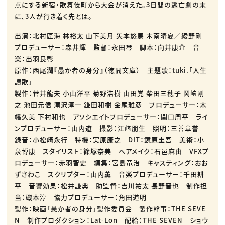
点にする新宿・歌舞伎町から大金が消えた。3日間の逃亡劇の末
に、3人が行き着く先とは。
出演：北村匠海 林裕太 山下美月 矢本悠馬 木南晴夏／綾野剛
プロデューサー：森井輝 監督：永田琴 脚本：向井康介 音
楽：出羽良彰
原作：西尾潤『愚か者の身分』（徳間文庫） 主題歌：tuki.「人生
讃歌」
製作：菅井龍夫 小山洋平 菊野浩樹 山田覚 柴田三穂子 岡﨑剛
之 池田元信 滝沢淳一 鎌田和樹 金尾雅彦 プロデューサー：木
幡久美 下村和也 アソシエイトプロデューサー：関口周平 ライ
ンプロデューサー：山内遊 撮影：江﨑朋生 照明：三善章誉
録音：小松崎永行 特機：実原康之 DIT：鏡原圭吾 美術：小
泉博康 スタイリスト：篠塚奈美 ヘアメイク：石邑麻由 VFXプ
ロデューサー：赤羽智史 編集：宮島竜治 キャスティング：おお
ずさわこ スクリプター：山内薫 音楽プロデューサー：千田耕
平 音響効果：松井謙典 助監督：吉川祐太 長野晋也 制作担
当：磯本淳 協力プロデューサー：角田道明
製作：映画「愚か者の身分」製作委員会 製作幹事：THE SEVE
N 制作プロダクション：Lat-Lon 配給：THE SEVEN ショウ