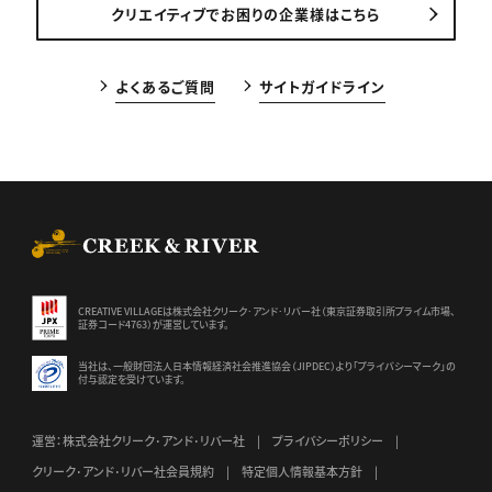
クリエイティブでお困りの企業様はこちら
よくあるご質問
サイトガイドライン
CREEK & RIVER Co., Ltd.
CREATIVE VILLAGEは株式会社クリーク･アンド･リバー社（東京証券
取引所プライム市場、
証券コード4763）が運営しています。
当社は、一般財団法人日本情報経済社会推進協会（JIPDEC）より
「プライバシーマーク」の
付与認定を受けています。
運営：株式会社クリーク･アンド･リバー社
プライバシーポリシー
クリーク･アンド･リバー社会員規約
特定個人情報基本方針