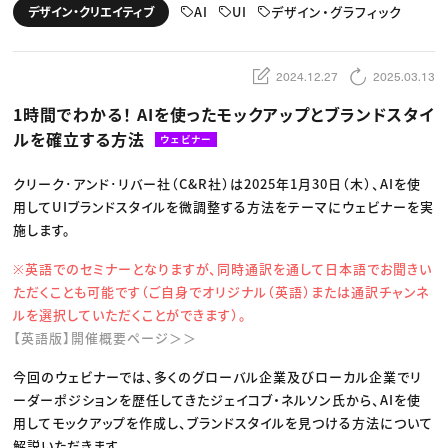
動画配信・映像制作
TOP Creator’s コラム トップ
AI
UI
デザイン・グラフィック
デザイン・クリエイティブ
編集・ライティング
Webクリエイター
セミナー
マーケティング
アプリクリエイター
ディレクション
ゲームクリエイター
業界解説・キャリア事情
映像クリエイター
ニュース・トレンド
2024.12.27
2025.03.13
お役立ち基礎知識
マーケッター
クリエイターインタビュー
ニュース・トレンド トップ
1時間でわかる！ AIを使ったモックアップとブランドスタイ
C＆R Magazine
Web
ルを確立する方法
映像
ウェビナー
ゲーム・エンタメ
広告
クリーク･アンド･リバー社（C&R社）は2025年1月30日（木）、AIを使
出版
CREATIVE VILLAGEからのお知らせ
用してUIブランドスタイルを微調整する方法をテーマにウェビナーを実
施します。
プロフェッショナル×つながる×メディア
※英語でのセミナーとなりますが、同時通訳を通して日本語でお聞きい
ただくことも可能です（ご自身でオリジナル（英語）または通訳チャンネ
ルを選択していただくことができます）。
【英語版】開催概要ページ＞＞
今回のウェビナーでは、多くのグローバル企業及びローカル企業でリ
ーダーポジションを歴任してきたジェイコブ・ネルソン氏から、AIを使
用してモックアップを作成し、ブランドスタイルを見つける方法について
解説いただきます。