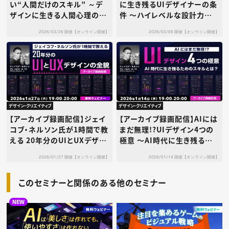
い“人間だけのスキル” ～デ
に生き残るUIデザイナーの条
ザインに生きる人間心理の力
件 〜ハイレベルな設計力
とは？～
で“消えない人材”になる〜
2026/03/26 開催【オンライン開催】
2026/03/06 開催【オンライン開催】
デザイン・クリエイティブ
デザイン・クリエイティブ
【アーカイブ録画配信】ジェイ
【アーカイブ録画配信】AIには
コブ・ネルソン氏が1時間で教
まだ無理!?UIデザイン4つの
える 20年分のUIとUXデザイ
極意 〜AI時代に生き残るた
ンの全貌
めのスキルとは？〜
2026/01/27 開催【オンライン開催】
2026/01/14 開催【オンライン開催】
このセミナーと関係のある他のセミナー
NEW