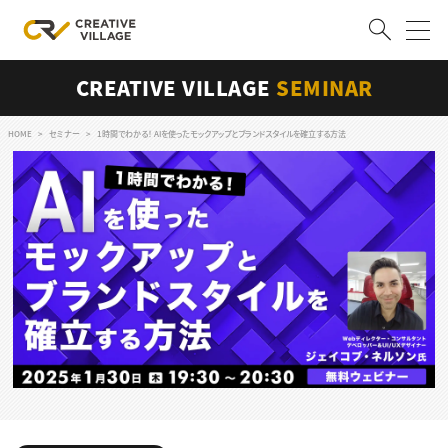
CREATIVE VILLAGE
SEMINAR
ACCOUNT
ログイン
会員登録
HOME
セミナー
1時間でわかる！ AIを使ったモックアップとブランドスタイルを確立する方法
RECRUIT
クリエイター求人を探す
CREATIVE JOB求人検索
特集求人
採用説明会
転職支援サービス
CONTENTS
スキルアップしたい！
スキルアップしたい！ トップ
デザイン
TOP Creator’s コラム
プログラミング