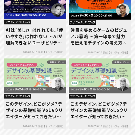
デザイン・クリエイティブ
デザイン・クリエイティブ
AIは「美しさ」は作れても、「使
注目を集めるゲームのビジュ
いやすさ」は作れない ～AIが
アル戦略 ～第一印象で魅力
理解できないユーザビリティ
を伝えるデザインの考え方～
の本質とは～
2026/09/10 開催【オンライン開催】
2026/09/30 開催【オンライン開催】
デザイン・クリエイティブ
デザイン・クリエイティブ
このデザイン、どこがダメ？デ
このデザイン、どこがダメ？デ
ザインの基礎知識 Vol.6クリ
ザインの基礎知識 Vol.5クリ
エイターが知っておきたいデ
エイターが知っておきたいデ
ザインとブランディング［応用
ザインとブランディング［基礎
2026/09/24 開催【オンライン開催】
2026/09/10 開催【オンライン開催】
編］～CIとVI～
編］～デザインプロセスとペ