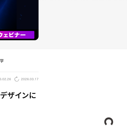
学
6.02.26
2026.03.17
～デザインに
CREA