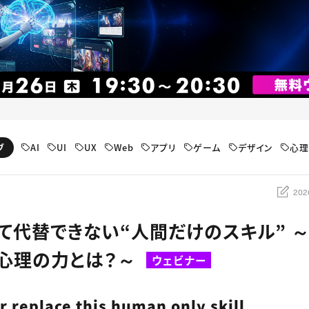
AI
UI
UX
Web
アプリ
ゲーム
デザイン
心理
ブ
202
して代替できない“人間だけのスキル” 
心理の力とは？～
ウェビナー
er replace this human only skill