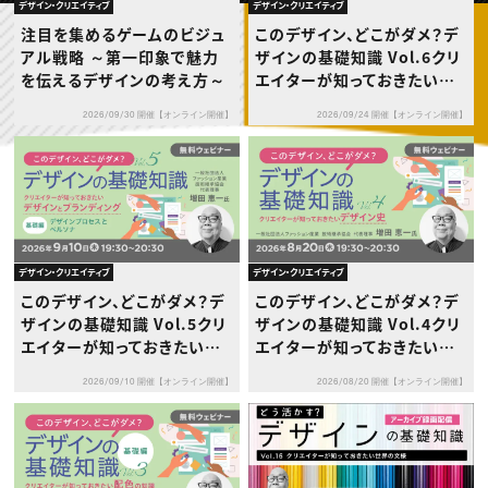
動画配信・映像制作
TOP Creator’s コラム トップ
デザイン・クリエイティブ
デザイン・クリエイティブ
編集・ライティング
Webクリエイター
セミナー
注目を集めるゲームのビジュ
このデザイン、どこがダメ？デ
マーケティング
アプリクリエイター
ディレクション
アル戦略 ～第一印象で魅力
ザインの基礎知識 Vol.6クリ
ゲームクリエイター
業界解説・キャリア事情
映像クリエイター
を伝えるデザインの考え方～
エイターが知っておきたいデ
ニュース・トレンド
お役立ち基礎知識
マーケッター
ザインとブランディング［応用
クリエイターインタビュー
ニュース・トレンド トップ
2026/09/30 開催【オンライン開催】
2026/09/24 開催【オンライン開催】
編］～CIとVI～
C＆R Magazine
Web
映像
ゲーム・エンタメ
広告
出版
CREATIVE VILLAGEからのお知らせ
デザイン・クリエイティブ
デザイン・クリエイティブ
プロフェッショナル×つながる×メディア
このデザイン、どこがダメ？デ
このデザイン、どこがダメ？デ
ザインの基礎知識 Vol.5クリ
ザインの基礎知識 Vol.4クリ
エイターが知っておきたいデ
エイターが知っておきたいデ
ザインとブランディング［基礎
ザイン史
2026/09/10 開催【オンライン開催】
2026/08/20 開催【オンライン開催】
編］～デザインプロセスとペ
ルソナ～