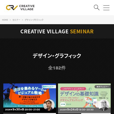
HOME
セミナー
デザイン・グラフィック
ACCOUNT
CREATIVE VILLAGE
SEMINAR
ログイン
会員登録
RECRUIT
デザイン・グラフィック
クリエイター求人を探す
全182件
CREATIVE JOB求人検索
特集求人
採用説明会
転職支援サービス
CONTENTS
スキルアップしたい！
スキルアップしたい！ トップ
デザイン
TOP Creator’s コラム
プログラミング