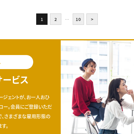
1
2
…
10
>
料
サービス
ージェントが、お一人おひ
ロー。会員にご登録いただ
で、さまざまな雇用形態の
す。