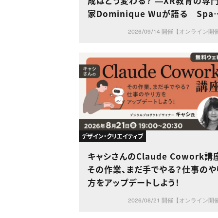
成はどう変わる？ ―XR教育の専
家Dominique Wuが語る Spat
l XRとAIが変える学び―
2026/09/14 開催【オンライン開
デザイン・クリエイティブ
キャシさんのClaude Cowork講
その作業、まだ手でやる？仕事のや
方をアップデートしよう！
2026/08/21 開催【オンライン開