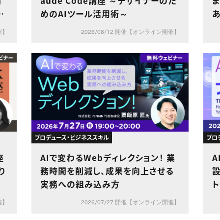
門
aude Code講座 ～デザイナーのた
ia
めのAIツール活用術～
あ
催】
2026/08/12 開催【オンライン開催】
プロデュース・ビジネススキル
プロ
座
AIで変わるWebディレクション！ 業
A
り
務時間を削減し、成果を向上させる
実務への組み込み方
催】
2026/07/27 開催【オンライン開催】