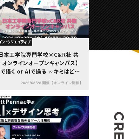
イン・クリエイティブ
日本工学院専門学校×C&R社 共
 オンラインオープンキャンパス】
で描く or AIで操る ～キミはどっ
ちのクリエイター？～
2026/08/28 開催【オンライン開催】
CREA