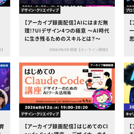
デザイン・クリエイティブ
プロ
制
【アーカイブ録画配信】AIにはまだ無
【
I
理!?UIデザイン4つの極意 〜AI時代
ー
に生き残るためのスキルとは？〜
催】
2026/09/28 開催【オンライン開催】
デザイン・クリエイティブ
キャ
育
【アーカイブ録画配信】はじめてのCl
【