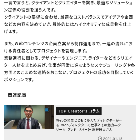
一言で言うと、クライアントとクリエイターを繋ぎ、最適なソリューショ
ン提供の役割を担う人です。
クライアントの要望に合わせ、最適なコストバランスでアイデアや企画
などの内容を決めていき、最終的にはハイクオリティな成果物を仕上
げます。
また、Webコンテンツの企画立案から制作運用まで、一連の流れにお
ける責任者としてプロジェクトを管理します。
業務進行に関わる、デザイナーやエンジニア、ライターなどのクリエイ
ター人材をまとめあげ、仕事が円滑に進むようなスケジューリングや各
方面とのこまめな連絡をおこない、プロジェクトの成功を目指していく
ポジションです。
関連記事
TOP Creator's コラム
Webの発展とともに歩んだディレクターが語
る！Webディレクターの仕事とその魅力―ク
リーク･アンド･リバー社 塚野雅人さん
2021.01.18