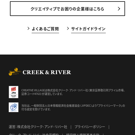
クリエイティブでお困りの企業様はこちら
よくあるご質問
サイトガイドライン
CREEK & RIVER Co., Ltd.
CREATIVE VILLAGEは株式会社クリーク･アンド･リバー社（東京証券
取引所プライム市場、
証券コード4763）が運営しています。
当社は、一般財団法人日本情報経済社会推進協会（JIPDEC）より
「プライバシーマーク」の
付与認定を受けています。
運営：株式会社クリーク･アンド･リバー社
プライバシーポリシー