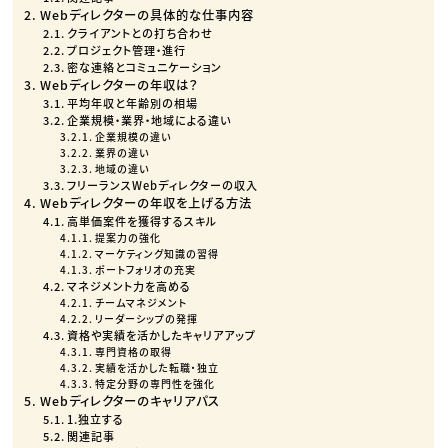
Webディレクターの具体的な仕事内容
クライアントとの打ち合わせ
プロジェクト管理・進行
密な連絡とコミュニケーション
Webディレクターの年収は？
平均年収と年齢別の相場
企業規模・業界・地域による違い
企業規模の違い
業界の違い
地域の違い
フリーランスWebディレクターの収入
Webディレクターの年収を上げる方法
高単価案件を獲得するスキル
提案力の強化
マーケティング知識の習得
ポートフォリオの充実
マネジメント力を高める
チームマネジメント
リーダーシップの発揮
資格や実績を活かしたキャリアアップ
専門資格の取得
実績を活かした転職・独立
特定分野の専門性を強化
Webディレクターのキャリアパス
1.独立する
関連記事