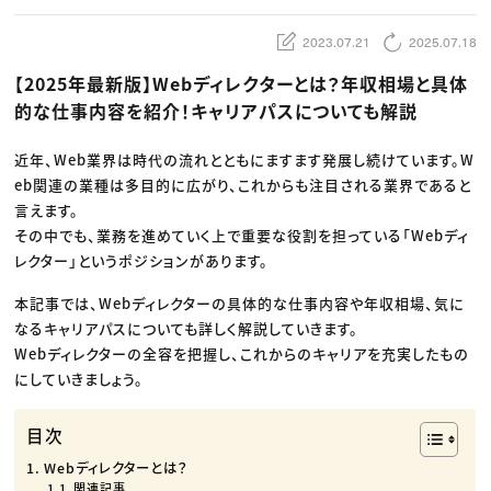
動画配信・映像制作
TOP Creator’s コラム トップ
編集・ライティング
Webクリエイター
セミナー
マーケティング
アプリクリエイター
2023.07.21
2025.07.18
ディレクション
ゲームクリエイター
業界解説・キャリア事情
映像クリエイター
【2025年最新版】Webディレクターとは？年収相場と具体
ニュース・トレンド
お役立ち基礎知識
マーケッター
的な仕事内容を紹介！キャリアパスについても解説
クリエイターインタビュー
ニュース・トレンド トップ
C＆R Magazine
Web
映像
近年、Web業界は時代の流れとともにますます発展し続けています。W
ゲーム・エンタメ
eb関連の業種は多目的に広がり、これからも注目される業界であると
広告
出版
言えます。
CREATIVE VILLAGEからのお知らせ
その中でも、業務を進めていく上で重要な役割を担っている「Webディ
レクター」というポジションがあります。
プロフェッショナル×つながる×メディア
本記事では、Webディレクターの具体的な仕事内容や年収相場、気に
なるキャリアパスについても詳しく解説していきます。
Webディレクターの全容を把握し、これからのキャリアを充実したもの
にしていきましょう。
目次
Webディレクターとは？
関連記事