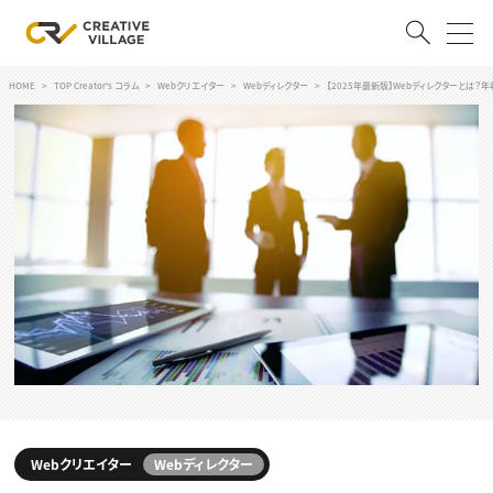
HOME
TOP Creator's コラム
Webクリエイター
Webディレクター
【2025年最新版】Webディレクターとは
ACCOUNT
ログイン
会員登録
RECRUIT
クリエイター求人を探す
CREATIVE JOB求人検索
特集求人
採用説明会
転職支援サービス
CONTENTS
スキルアップしたい！
スキルアップしたい！ トップ
デザイン
TOP Creator’s コラム
Webクリエイター
Webディレクター
プログラミング