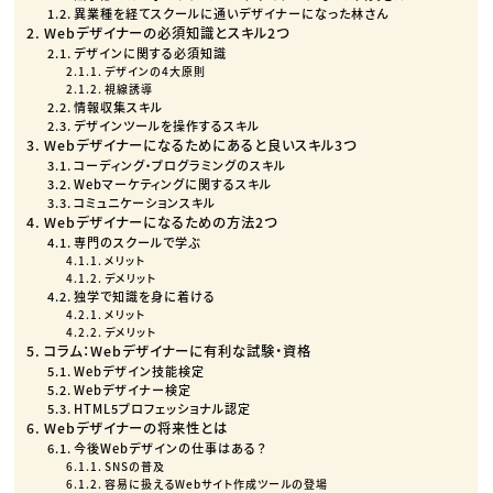
異業種を経てスクールに通いデザイナーになった林さん
Webデザイナーの必須知識とスキル2つ
デザインに関する必須知識
デザインの4大原則
視線誘導
情報収集スキル
デザインツールを操作するスキル
Webデザイナーになるためにあると良いスキル3つ
コーディング・プログラミングのスキル
Webマーケティングに関するスキル
コミュニケーションスキル
Webデザイナーになるための方法2つ
専門のスクールで学ぶ
メリット
デメリット
独学で知識を身に着ける
メリット
デメリット
コラム：Webデザイナーに有利な試験・資格
Webデザイン技能検定
Webデザイナー検定
HTML5プロフェッショナル認定
Webデザイナーの将来性とは
今後Webデザインの仕事はある？
SNSの普及
容易に扱えるWebサイト作成ツールの登場