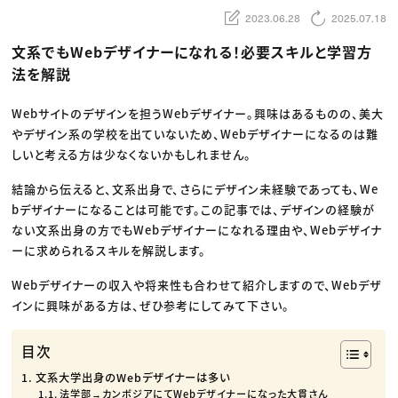
動画配信・映像制作
TOP Creator’s コラム トップ
編集・ライティング
Webクリエイター
2023.06.28
2025.07.18
セミナー
マーケティング
アプリクリエイター
ディレクション
ゲームクリエイター
文系でもWebデザイナーになれる！必要スキルと学習方
業界解説・キャリア事情
映像クリエイター
ニュース・トレンド
法を解説
お役立ち基礎知識
マーケッター
クリエイターインタビュー
ニュース・トレンド トップ
C＆R Magazine
Web
Webサイトのデザインを担うWebデザイナー。興味はあるものの、美大
映像
やデザイン系の学校を出ていないため、Webデザイナーになるのは難
ゲーム・エンタメ
広告
しいと考える方は少なくないかもしれません。
出版
CREATIVE VILLAGEからのお知らせ
結論から伝えると、文系出身で、さらにデザイン未経験であっても、We
bデザイナーになることは可能です。この記事では、デザインの経験が
プロフェッショナル×つながる×メディア
ない文系出身の方でもWebデザイナーになれる理由や、Webデザイナ
ーに求められるスキルを解説します。
Webデザイナーの収入や将来性も合わせて紹介しますので、Webデザ
インに興味がある方は、ぜひ参考にしてみて下さい。
目次
文系大学出身のWebデザイナーは多い
法学部→カンボジアにてWebデザイナーになった大貫さん