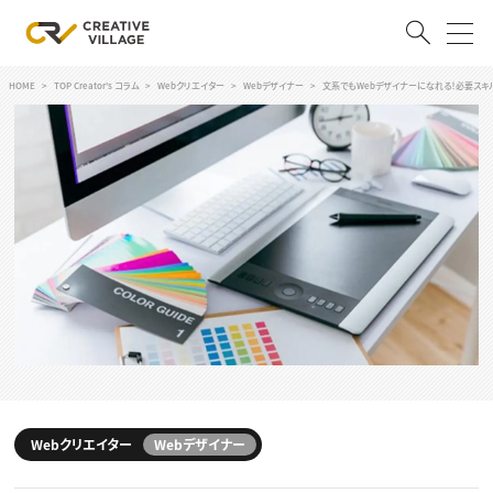
HOME
TOP Creator's コラム
Webクリエイター
Webデザイナー
文系でもWebデザイナーになれる！必要スキ
ACCOUNT
ログイン
会員登録
RECRUIT
クリエイター求人を探す
CREATIVE JOB求人検索
特集求人
採用説明会
転職支援サービス
CONTENTS
スキルアップしたい！
スキルアップしたい！ トップ
Webクリエイター
Webデザイナー
デザイン
TOP Creator’s コラム
プログラミング