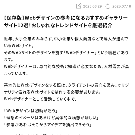
動画配信・映像制作
TOP Creator’s コラム トップ
編集・ライティング
Webクリエイター
2023.06.29
2025.07.18
セミナー
マーケティング
アプリクリエイター
ディレクション
ゲームクリエイター
【保存版】Webデザインの参考になるおすすめギャラリー
業界解説・キャリア事情
映像クリエイター
ニュース・トレンド
サイト12選！おしゃれなトレンドサイトを厳選紹介
お役立ち基礎知識
マーケッター
クリエイターインタビュー
ニュース・トレンド トップ
C＆R Magazine
Web
近年、大手企業のみならず、中小企業や個人商店などで導入が進んで
映像
いるWebサイト。
ゲーム・エンタメ
広告
そのWebサイトのデザインを施す「Webデザイナー」という職種があり
出版
ます。
CREATIVE VILLAGEからのお知らせ
Webデザイナーは、専門的な技術と知識が必要なため、人材需要が高
まっています。
プロフェッショナル×つながる×メディア
基本的にWebデザインをする際は、クライアントの意向を汲み、オリジ
ナリティ溢れるWebサイトを制作する必要があります。
Webデザイナーとして活動していく中で、
「Webデザインは初動が迷う」
「理想のイメージはあるけど具体的な構想が難しい」
「参考があればそこからアイデアを抽出できそう」