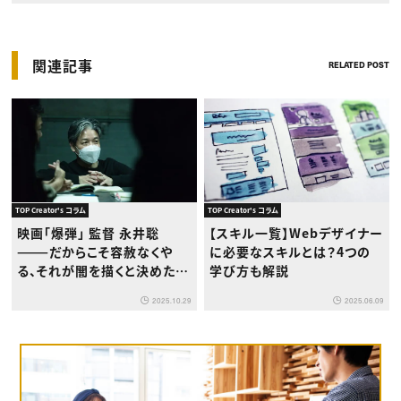
関連記事
RELATED POST
TOP Creator's コラム
TOP Creator's コラム
映画「爆弾」 監督 永井聡
【スキル一覧】Webデザイナー
———だからこそ容赦なくや
に必要なスキルとは？4つの
る、それが闇を描くと決めた人
学び方も解説
間の責任だと思っています
2025.10.29
2025.06.09