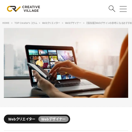
HOME
TOP Creator's コラム
Webクリエイター
Webデザイナー
【保存版】Webデザインの参考になるおすすめ
ACCOUNT
ログイン
会員登録
RECRUIT
クリエイター求人を探す
CREATIVE JOB求人検索
特集求人
採用説明会
転職支援サービス
CONTENTS
スキルアップしたい！
スキルアップしたい！ トップ
Webクリエイター
Webデザイナー
デザイン
TOP Creator’s コラム
プログラミング