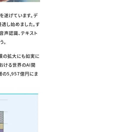
展を遂げています。デ
浸透し始めました。す
音声認識、テキスト
う。
規模の拡大にも如実に
おける世界のAI関
増の5,957億円にま