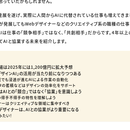
思っていたかもしれません。
く発展を遂げ、実際に人間からAIに代替されている仕事も増えてきま
Iが発展してもWebデザイナーなどのクリエイティブ系の職種の仕
AIは仕事の「競争相手」ではなく、「共創相手」だからです。4年以上
てAIと協業する未来を紹介します。
場は2025年には1,200億円に拡大予想
「デザインAI」の活用が当たり前になりつつある
域でも浸透が進むAIによる作業の自動化
タの蓄積などはデザインの効率化をサポート
はAIとの「競合」ではなく「協業」を意識しよう
Iの得手不得手の特性を理解しよう
イナーはクリエイティブな領域に集中すべき
デザイナーは、AIとの協業がより重要になる
みたい！