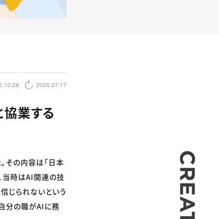
2.10.26
2025.07.17
と協業する
CREA
。その内容は「日本
。当時はAI関連の技
に信じられないという
自分の職がAIに務