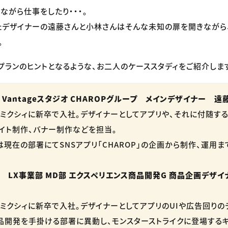
ながら仕事をしたり・・・。
デザイナーの遠藤さんと小林さんはそんな未知の扉を開きながら
。
プランのヒントとなるような、お二人のケーススタディをご紹介しま
Vantageスタジオ CHAROPグループ メインデザイナー 遠藤
社ミクシィに新卒で入社。デザイナーとしてアプリや、それに付随す
サイト制作、バナー制作などを担当。
らは現在の部署にてSNSアプリ「CHAROP」の企画から制作、運用
 LX事業部 MD部 エクスペリエンス商品開発G 商品企画デザイ
社ミクシィに新卒で入社。デザイナーとしてアプリのUIや広告回りの
商品開発を手掛ける部署に異動し、モンスターストライクに登場する