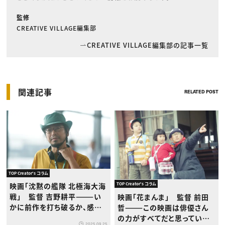
監修
CREATIVE VILLAGE編集部
CREATIVE VILLAGE編集部の記事一覧
関連記事
RELATED POST
TOP Creator's コラム
TOP Creator's コラム
映画「沈黙の艦隊 北極海大海
戦」 監督 吉野耕平———い
映画「花まんま」 監督 前田
かに前作を打ち破るか、感情
哲———この映画は俳優さん
を描くことで実現した強烈な
の力がすべてだと思っていま
2025.09.25