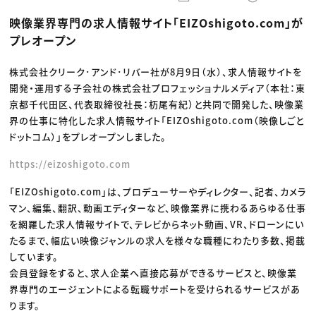
動画配信・映像制作
TOP Creator’s コラム トップ
編集・ライティング
Webクリエイター
セミナー
映像業界専門の求人情報サイト「EIZOshigoto.com」が
マーケティング
アプリクリエイター
ディレクション
ゲームクリエイター
プレオープン
業界解説・キャリア事情
映像クリエイター
ニュース・トレンド
お役立ち基礎知識
マーケッター
クリエイターインタビュー
株式会社クリーク･アンド･リバー社が8月9日（水）、求人情報サイトを
ニュース・トレンド トップ
C＆R Magazine
Web
開発・運用する子会社の株式会社プロフェッショナルメディア（本社：東
映像
京都千代田区、代表取締役社長：杤尾有紀）と共同で開発した、映像業
ゲーム・エンタメ
界の仕事に特化した求人情報サイト「EIZOshigoto.com（映像しごと
広告
出版
ドットコム）」をプレオープンしました。
CREATIVE VILLAGEからのお知らせ
https://eizoshigoto.com
プロフェッショナル×つながる×メディア
「EIZOshigoto.com」は、プロデューサーやディレクター、記者、カメラ
マン、編集、翻訳、動画エディターなど、映像業界に携わるあらゆる仕事
を網羅した求人情報サイトで、テレビからネット動画、VR、ドローンにい
たるまで、幅広い映像ジャンルの求人を様々な職種にわたり多数、掲載
しています。
会員登録をすると、求人企業へ直接応募ができるサービスと、映像業
界専門のエージェントによる転職サポートを受けられるサービスがあ
ります。