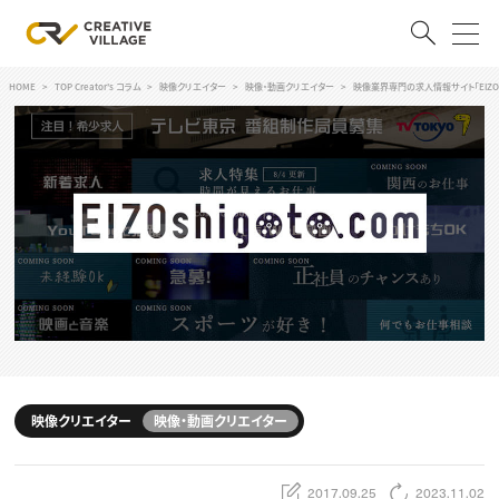
HOME
TOP Creator's コラム
映像クリエイター
映像・動画クリエイター
映像業界専門の求人情報サイト「EIZOsh
ACCOUNT
ログイン
会員登録
RECRUIT
クリエイター求人を探す
CREATIVE JOB求人検索
特集求人
採用説明会
転職支援サービス
CONTENTS
スキルアップしたい！
映像クリエイター
映像・動画クリエイター
スキルアップしたい！ トップ
デザイン
TOP Creator’s コラム
プログラミング
2017.09.25
2023.11.02