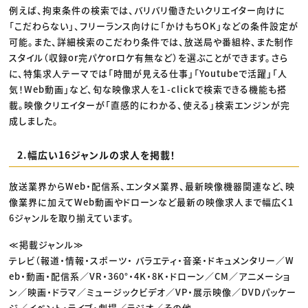
例えば、拘束条件の検索では、バリバリ働きたいクリエイター向けに
「こだわらない」、フリーランス向けに「かけもちOK」などの条件設定が
可能。また、詳細検索のこだわり条件では、放送局や番組枠、また制作
スタイル（収録or完パケorロケ有無など）を選ぶことができます。さら
に、特集求人テーマでは「時間が見える仕事」「Youtubeで活躍」「人
気！Web動画」など、旬な映像求人を１-clickで検索できる機能も搭
載。映像クリエイターが「直感的にわかる、使える」検索エンジンが完
成しました。
2.幅広い16ジャンルの求人を掲載！
放送業界からWeb・配信系、エンタメ業界、最新映像機器関連など、映
像業界に加えてWeb動画やドローンなど最新の映像求人まで幅広く1
6ジャンルを取り揃えています。
≪掲載ジャンル≫
テレビ（報道・情報・スポーツ・ バラエティ・音楽・ドキュメンタリー／W
eb・動画・配信系／VR・360°・4K・8K・ドローン／CM／アニメーショ
ン／映画・ドラマ／ミュージックビデオ／VP・展示映像／DVDパッケー
ジ／イベント・ライブ・劇場／ラジオ／その他