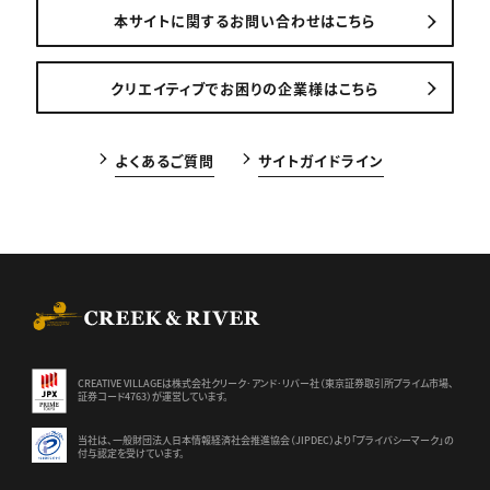
本サイトに関するお問い合わせはこちら
クリエイティブでお困りの企業様はこちら
よくあるご質問
サイトガイドライン
CREEK & RIVER Co., Ltd.
CREATIVE VILLAGEは株式会社クリーク･アンド･リバー社（東京証券
取引所プライム市場、
証券コード4763）が運営しています。
当社は、一般財団法人日本情報経済社会推進協会（JIPDEC）より
「プライバシーマーク」の
付与認定を受けています。