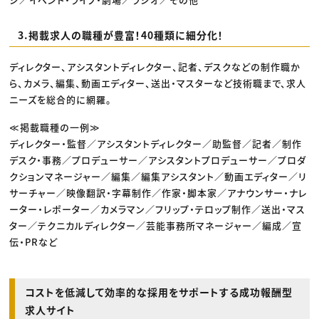
3.掲載求人の職種が豊富！40種類に細分化！
ディレクター、アシスタントディレクター、記者、デスクなどの制作職か
ら、カメラ、編集、動画エディター、送出・マスターなど技術職まで、求人
ニーズを総合的に網羅。
≪掲載職種の一例≫
ディレクター・監督／アシスタントディレクター／助監督／記者／制作
デスク・事務／プロデューサー／アシスタントプロデューサー／プロダ
クションマネージャー／編集／編集アシスタント／動画エディター／リ
サーチャー／映像翻訳・字幕制作／作家・脚本家／アナウンサー・ナレ
ーター・レポーター／カメラマン／フリップ・テロップ制作／送出・マス
ター／テクニカルディレクター／芸能事務所マネージャー／編成／宣
伝・PRなど
コストを低減して効率的な採用をサポートする成功報酬型
求人サイト