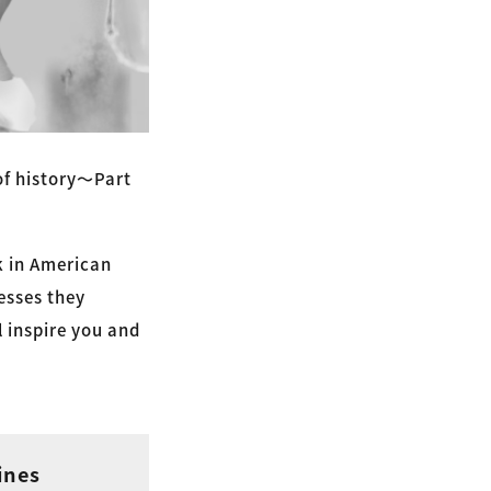
of history〜Part
k in American
esses they
l inspire you and
ines