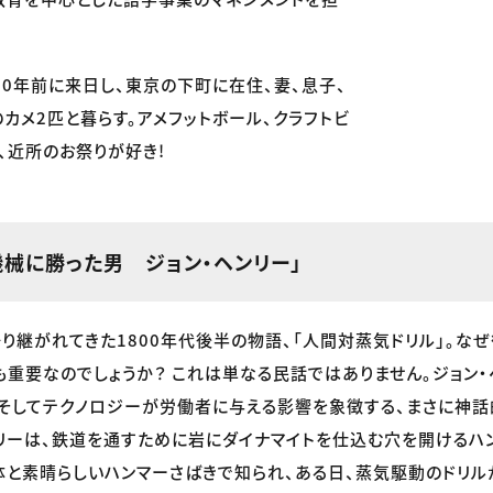
30年前に来日し、東京の下町に在住、妻、息子、
のカメ2匹と暮らす。アメフットボール、クラフトビ
、近所のお祭りが好き!
機械に勝った男 ジョン・ヘンリー」
り継がれてきた1800年代後半の物語、「人間対蒸気ドリル」。な
も重要なのでしょうか？ これは単なる民話ではありません。ジョン・
そしてテクノロジーが労働者に与える影響を象徴する、まさに神話
ンリーは、鉄道を通すために岩にダイナマイトを仕込む穴を開けるハ
と素晴らしいハンマーさばきで知られ、ある日、蒸気駆動のドリル