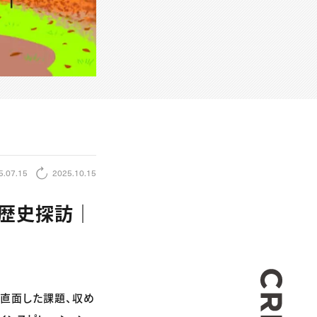
5.07.15
2025.10.15
の歴史探訪｜
CREA
が直面した課題、収め