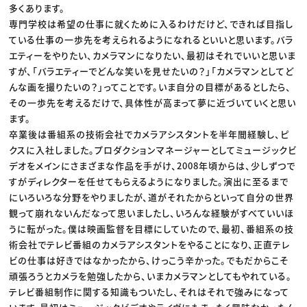
多くあります。
専門学校は希望の仕事に就くために入るわけだけど、できれば目指し
ている仕事の一歩先を考えられるようになれるといいと思います。バラ
エティーをやりたい、カメラマンになりたい、最初はそれでいいと思いま
すが、「バラエティーでどんな笑いを見せたいの？」「カメラマンとしてど
んな画を撮りたいの？」ってことです。いま自分の目標があるとしたら、
その一歩先を考えるだけで、具体性が高まって夢に近づいていくと思い
ます。
卒業後は番組系の技術会社でカメラアシスタントを半年間経験し、ピ
クスに入社しました。プロダクションマネージャーとしてミュージックビ
デオをメインにさまざまな作品を手がけ、2008年頃からは、少しずつで
すがディレクターを任せてもらえるようになりました。演出に至るまで
にいろいろな分野をやりましたが、道がそれたからといって自分の世界
観って崩れないんだなって思いましたし、いろんな経験がすべていいほ
うに転がった。僕は映画監督を目標にしていたので、最初、番組系の技
術会社でテレビ番組のカメラアシスタントをやることになり、正直テレ
ビの仕事は好きではなかったから、けっこう辛かった。でもだからこそ
頑張ろうとカメラを勉強したから、いまカメラマンとしてもやれている。
テレビ番組制作に関する知識もついたし、それはそれで強みになって