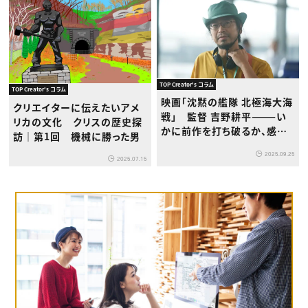
TOP Creator's コラム
TOP Creator's コラム
映画「沈黙の艦隊 北極海大海
クリエイターに伝えたいアメ
戦」 監督 吉野耕平———い
リカの文化 クリスの歴史探
かに前作を打ち破るか、感情
訪｜第1回 機械に勝った男
を描くことで実現した強烈な
2025.09.25
没入感
2025.07.15