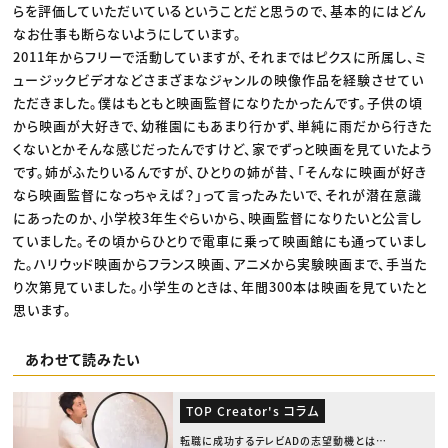
らを評価していただいているということだと思うので、基本的にはどん
なお仕事も断らないようにしています。
2011年からフリーで活動していますが、それまではピクスに所属し、ミ
ュージックビデオなどさまざまなジャンルの映像作品を経験させてい
ただきました。僕はもともと映画監督になりたかったんです。子供の頃
から映画が大好きで、幼稚園にもあまり行かず、単純に雨だから行きた
くないとかそんな感じだったんですけど、家でずっと映画を見ていたよう
です。姉がふたりいるんですが、ひとりの姉が昔、「そんなに映画が好き
なら映画監督になっちゃえば？」って言ったみたいで、それが潜在意識
にあったのか、小学校3年生ぐらいから、映画監督になりたいと公言し
ていました。その頃からひとりで電車に乗って映画館にも通っていまし
た。ハリウッド映画からフランス映画、アニメから実験映画まで、手当た
り次第見ていました。小学生のときは、年間300本は映画を見ていたと
思います。
あわせて読みたい
TOP Creator's コラム
転職に成功するテレビADの志望動機とは？