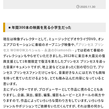
2020.11.30
■ 年間300本の映画を見る小学生だった
現在は映像ディレクターとして、ミュージックビデオやライヴDVD、オン
エアプロモーションに番組のオープニング映像や、「
プリンセス プリン
セス WOWOWスペシャル～永遠のDiamonds～
」では初めて番組の
ディレクションもやらせていただきました。2012年に東日本大震災の復
興支援として1年間限定で復活を果たしたプリンセス プリンセスを追っ
た音楽ドキュメントですが、地上波などとはまったく別の切り口で、プリ
ンセス プリンセスファンだけじゃなく、音楽好きな人にはだれでも興味
を持って見ていただけるような、とても踏み込んだ内容になっていると
思います。
主にディレクターですが、プロデューサーとして作品に携わることもあ
りますし、企画、演出、撮影、編集、撮影もムービーとスチールの両方や
りますので、作品によっていろいろな関わり方をしています。いろいろな
ジャンルやポジションでご依頼をいただくんですが、それは僕の何かし