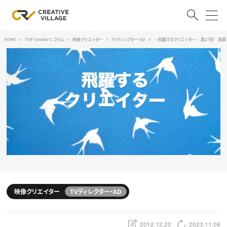
HOME
TOP Creator's コラム
映像クリエイター
TVディレクター・AD
～飛躍するクリエイター～ 第27回 奥藤
ACCOUNT
ログイン
会員登録
RECRUIT
クリエイター求人を探す
CREATIVE JOB求人検索
特集求人
採用説明会
転職支援サービス
CONTENTS
スキルアップしたい！
映像クリエイター
TVディレクター・AD
スキルアップしたい！ トップ
デザイン
TOP Creator’s コラム
プログラミング
2012.12.20
2023.11.08