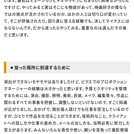
います。最初はミュージックビデオやライヴにもまったく興味なかったん
ですけど、やってみると実はそこにも物語があって、映画好きの僕なら
ではの視点が活かされているのか、ほかの人とは切り口が変わってい
て、そこが評価されたり。回り道に思える経験でも、決してマイナスには
ならないんです。だから迷ったらやってみる。重要なのは選んだその後
だと思います。
■ 狙った場所に到達するために
演出ができないモヤモヤはありましたけど、ピクスでのプロダクション
マネージャーの経験は大きかったと思います。予算とクオリティを管理
するためには、演出、撮影、照明、美術、衣装、メイク、編集等々、作品に
関わるすべての事象を把握し、調整しないといけないので、すごく知識
が広がりました。おかげで、現在個人請けでも仕事を受注しているので
すが、ひとりで作品を仕切ることができます。技術的なこと、クライアン
トへの話し方や仕事の進め方、メールの出し方も、当時必死に努力した
覚えがあります。みんないろんな責任や想い、願いを背負って撮影現場