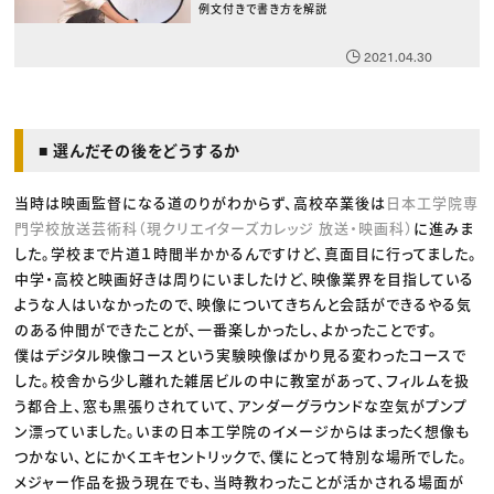
例文付きで書き方を解説
2021.04.30
■ 選んだその後をどうするか
当時は映画監督になる道のりがわからず、高校卒業後は
日本工学院専
門学校放送芸術科（現クリエイターズカレッジ 放送・映画科）
に進みま
した。学校まで片道１時間半かかるんですけど、真面目に行ってました。
中学・高校と映画好きは周りにいましたけど、映像業界を目指している
ような人はいなかったので、映像についてきちんと会話ができるやる気
のある仲間ができたことが、一番楽しかったし、よかったことです。
僕はデジタル映像コースという実験映像ばかり見る変わったコースで
した。校舎から少し離れた雑居ビルの中に教室があって、フィルムを扱
う都合上、窓も黒張りされていて、アンダーグラウンドな空気がプンプ
ン漂っていました。いまの日本工学院のイメージからはまったく想像も
つかない、とにかくエキセントリックで、僕にとって特別な場所でした。
メジャー作品を扱う現在でも、当時教わったことが活かされる場面が