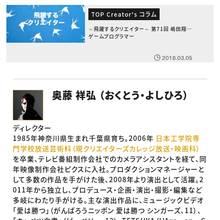
TOP Creator's コラム
～飛躍するクリエイター～ 第71回 嶋田翔太
ゲームプログラマー
2018.03.05
奥藤 祥弘 （おくとう・よしひろ）
ディレクター
1985年神奈川県生まれ千葉県育ち。2006年
日本工学院専
門学校放送芸術科（現クリエイターズカレッジ放送・映画科）
を卒業、テレビ番組制作会社でのカメラアシスタントを経て、同
年映像制作会社ピクスに入社。プロダクションマネージャーと
して多数の作品を手がけた後、2008年より演出として活躍。2
011年から独立し、プロデュース・企画・演出・撮影・編集など
多岐にわたり手がける。主な演出作品に、ミュージックビデオ
「愛は勝つ」（がんばろうニッポン 愛は勝つ シンガーズ、11）、