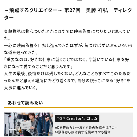
動画配信・映像制作
TOP Creator’s コラム トップ
編集・ライティング
Webクリエイター
セミナー
～飛躍するクリエイター～ 第27回 奥藤 祥弘 ディレク
マーケティング
アプリクリエイター
ディレクション
ゲームクリエイター
ター
業界解説・キャリア事情
映像クリエイター
ニュース・トレンド
お役立ち基礎知識
マーケッター
クリエイターインタビュー
奥藤祥弘は物心ついたときにはすでに映画監督になりたいと思ってい
ニュース・トレンド トップ
C＆R Magazine
Web
た。
映像
一心に映画監督を目指し進んできたはずが、気づけばずいぶんいろいろ
ゲーム・エンタメ
な道を通ってきた。
広告
出版
「重要なのは、好きな仕事に就くことではなく、今就いている仕事を好
CREATIVE VILLAGEからのお知らせ
きになって愛することだと思うんです」
人生の最後、後悔だけは残したくない。どんなこともすべてこのためだ
プロフェッショナル×つながる×メディア
ったんだと思える場所にたどり着くまで、自分の根っこにある“好き”を
大事に進んでいく。
あわせて読みたい
TOP Creator's コラム
ADを辞めたい…おすすめの転職先は？つら
い激務から抜け出す転職のコツも紹介