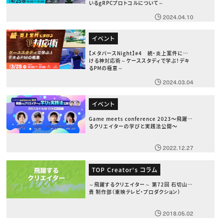
いるgRPCプロトコルについて～
2024.04.10
イベント
【メタバースNight】#4 続・炎上案件にお
ける神対応術～ケーススタディで学ぶ！デキ
るPMの極意～
2024.03.04
イベント
Game meets conference 2023〜飛躍す
るクリエイターの学びと実践法公開〜
2022.12.27
TOP Creator's コラム
～飛躍するクリエイター～ 第72回 石切山義
貴 制作部（東映テレビ・プロダクション）
2018.05.02