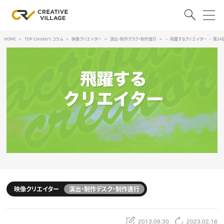
HOME
TOP Creator's コラム
映像クリエイター
演出・制作デスク・制作進行
～ 飛躍するクリエイター ～ 第3
ACCOUNT
ログイン
会員登録
RECRUIT
クリエイター求人を探す
CREATIVE JOB求人検索
特集求人
採用説明会
転職支援サービス
CONTENTS
スキルアップしたい！
映像クリエイター
演出・制作デスク・制作進行
スキルアップしたい！ トップ
デザイン
TOP Creator’s コラム
プログラミング
2013.09.30
2023.02.16