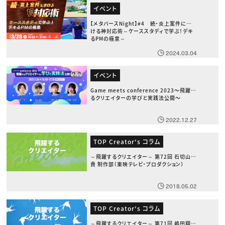
イベント
【メタバースNight】#4 続・炎上案件にお
ける神対応術～ケーススタディで学ぶ！デキ
るPMの極意～
2024.03.04
イベント
Game meets conference 2023〜飛躍す
るクリエイターの学びと実践法公開〜
2022.12.27
TOP Creator's コラム
～飛躍するクリエイター～ 第72回 石切山義
貴 制作部（東映テレビ・プロダクション）
2018.05.02
TOP Creator's コラム
～飛躍するクリエイター～ 第71回 嶋田翔太