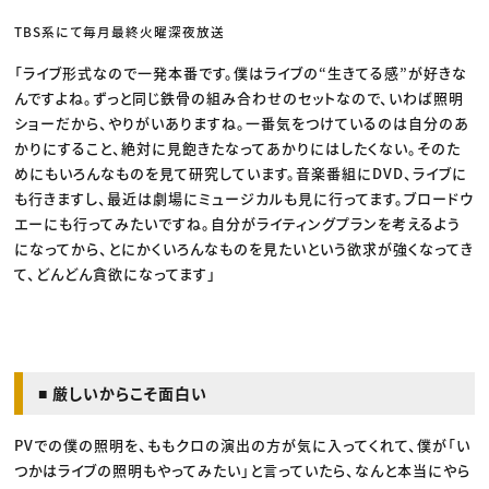
TBS系にて毎月最終火曜深夜放送
「ライブ形式なので一発本番です。僕はライブの“生きてる感”が好きな
んですよね。ずっと同じ鉄骨の組み合わせのセットなので、いわば照明
ショーだから、やりがいありますね。一番気をつけているのは自分のあ
かりにすること、絶対に見飽きたなってあかりにはしたくない。そのた
めにもいろんなものを見て研究しています。音楽番組にDVD、ライブに
も行きますし、最近は劇場にミュージカルも見に行ってます。ブロードウ
エーにも行ってみたいですね。自分がライティングプランを考えるよう
になってから、とにかくいろんなものを見たいという欲求が強くなってき
て、どんどん貪欲になってます」
■ 厳しいからこそ面白い
PVでの僕の照明を、ももクロの演出の方が気に入ってくれて、僕が「い
つかはライブの照明もやってみたい」と言っていたら、なんと本当にやら