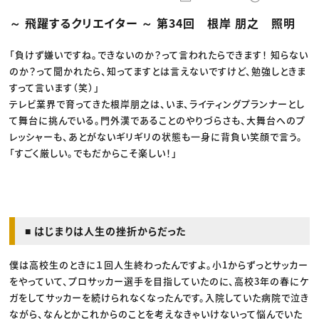
動画配信・映像制作
TOP Creator’s コラム トップ
編集・ライティング
Webクリエイター
セミナー
～ 飛躍するクリエイター ～ 第34回 根岸 朋之 照明
マーケティング
アプリクリエイター
ディレクション
ゲームクリエイター
業界解説・キャリア事情
映像クリエイター
ニュース・トレンド
「負けず嫌いですね。できないのか？って言われたらできます！ 知らない
お役立ち基礎知識
マーケッター
のか？って聞かれたら、知ってますとは言えないですけど、勉強しときま
クリエイターインタビュー
ニュース・トレンド トップ
C＆R Magazine
すって言います（笑）」
Web
映像
テレビ業界で育ってきた根岸朋之は、いま、ライティングプランナーとし
ゲーム・エンタメ
て舞台に挑んでいる。門外漢であることのやりづらさも、大舞台へのプ
広告
出版
レッシャーも、あとがないギリギリの状態も一身に背負い笑顔で言う。
CREATIVE VILLAGEからのお知らせ
「すごく厳しい。でもだからこそ楽しい！」
プロフェッショナル×つながる×メディア
■ はじまりは人生の挫折からだった
僕は高校生のときに１回人生終わったんですよ。小1からずっとサッカー
をやっていて、プロサッカー選手を目指していたのに、高校3年の春にケ
ガをしてサッカーを続けられなくなったんです。入院していた病院で泣き
ながら、なんとかこれからのことを考えなきゃいけないって悩んでいた