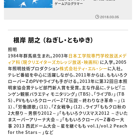
ゲームプログラマー
2018.03.05
根岸 朋之 （ねぎし・ともゆき）
照明
1984年群馬県生まれ。2003年
日本工学院専門学校放送メデ
ィア科（現クリエイターズカレッジ放送・映画科）
に入学。2005
年照明技術プロダクション
株式会社ティ・エル・シー
に入社。
テレビ番組を中心に活躍しながら、2011年からは、ももいろク
ローバーZのPVやライブも手がける。2013年に第32回日本照
明家協会賞テレビ部門新人賞を受賞。主な作品に、テレビ「ニ
ンゲン観察バラエティ モニタリング」（TBS）、「ライブB♪」（TB
S）、PVももいろクローバーZ「Z伝説～終わりなき革命～」（1
1）、「労働讃歌」（11）、「Z女戦争」（12）、ライブ「ももクロ秋の
2大祭り～男祭り2012～」「ももいろクリスマス2012 ～さいた
まスーパーアリーナ大会～」「ももいろクローバーZ春の一大
事 2013 西武ドーム大会～星を継ぐもも vol.1/vol.2 Peach
for the Stars～」など