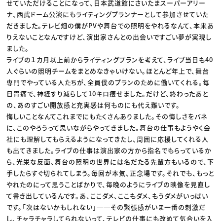
せていただけることになって、日本武道館にさいたまスーパーアリー
ナ、西武ドーム公演にもライティングプランナーとして参加させていた
だきました。テレビ畑の僕がPVや舞台での照明をやれるなんて、本来あ
りえないことなんですけど、演出家さんとの出会いですごい夢が実現し
ました。
ライブの１カ月以上前からライティングプランを考えて、ライブ当日も40
人ぐらいの照明チームをまとめなきゃいけない。ほとんど年上で、舞台
専門でやっている人たちが、全員僕のプランのために働いてくれる。毎
日胃痛で、神経すり減らして10キロ痩せました。だけど、終わったあと
の、あのすごい開放感と充実感は何ものにも代え難いです。
悔しいことなんてこれまでにもたくさんありました。その悔しさをバネ
に、このやろうって思いながらやってきました。舞台の仕事もようやく会
社にも理解してもらえるようになってきたし、周囲に応援してくれる人
も出てきました。ライブの仕事は演出家の方から指名でもらっているか
ら、光栄な反面、舞台の照明の世界には名だたる先輩方もいるので、下
手したらすぐ切られてしまう。毎回が本気、正念場です。それでも、もっと
やれたのにって思うことばかりで、毎晩のようにライブの映像を見直し
て書き出しているんです。あ、ここダメ、ここもダメ、もうダメがいっぱい
です。「次はないかもしれない」――その緊張感がいま一番の刺激だ
し、チャラチャラしてられないって、テレビの仕事にも改めて気合いを入