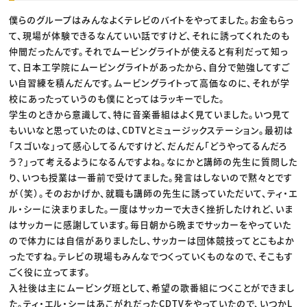
僕らのグループはみんなよくテレビのバイトをやってました。お金もらっ
て、現場が体験できるなんていい話ですけど、それに誘ってくれたのも
仲間だったんです。それでムービングライトが使えると有利だって知っ
て、日本工学院にムービングライトがあったから、自分で勉強してすご
い自習練を積んだんです。ムービングライトって高価なのに、それが学
校にあったっていうのも僕にとってはラッキーでした。
学生のときから意識して、特に音楽番組はよく見ていました。いつ見て
もいいなと思っていたのは、CDTVとミュージックステーション。最初は
「スゴいな」って感心してるんですけど、だんだん「どうやってるんだろ
う？」って考えるようになるんですよね。なにかと講師の先生に質問した
り、いつも授業は一番前で受けてました。発言はしないので黙々とです
が（笑）。そのおかげか、就職も講師の先生に誘っていただいて、ティ・エ
ル・シーに決まりました。一度はサッカーで大きく挫折したけれど、いま
はサッカーに感謝しています。毎日朝から晩までサッカーをやっていた
ので体力には自信がありましたし、サッカーは団体競技ってとこもよか
ったですね。テレビの現場もみんなでつくっていくものなので、そこもす
ごく役に立ってます。
入社後は主にムービング班として、希望の歌番組につくことができまし
た。ティ・エル・シーはあこがれだったCDTVをやっていたので、いつかL