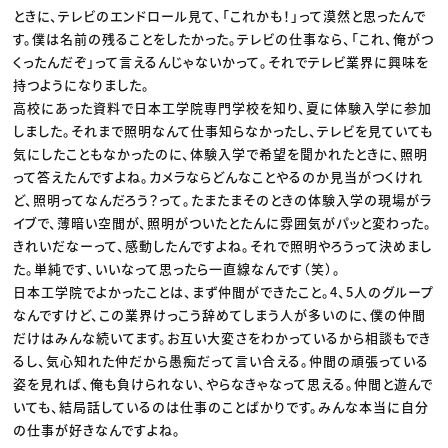
ときに、テレビのエンドロール見て、「これかも！」って漠然と思ったんで
す。僕は名前の残ることをしたかった。テレビの仕事なら、「これ、俺がつ
くったんだぞ」って言えるんじゃないかって。それでテレビ業界に興味を
持つようになりました。
高校にあった資料で日本工学院専門学校を知り、夏に体験入学に参加
しました。それまで照明なんて仕事知らなかったし、テレビを見ていても
気にしたこともなかったのに、体験入学で希望を聞かれたときに、照明
って答えたんですよね。カメラならどんなことやるのか見当がつくけれ
ど、照明ってなんだろう？って。たまたまそのときの体験入学の現場がラ
イブで、薄暗い空間が、照明がついたとたんに雰囲気がパッと変わった。
きれいだなーって、感動したんですよね。それで照明やろうって決めまし
た。単純です、いいなって思ったら一直線なんです（笑）。
日本工学院でよかったことは、まず仲間ができたこと。4、5人のグループ
なんですけど、この業界けっこう辞めてしまう人が多いのに、僕の仲間
だけはみんな続いてます。お互い大変さをわかっているから相談もでき
るし、気心知れた仲だから愚痴だって言い合える。仲間の頑張っている
姿を見れば、俺も負けられない、やらなきゃなって思える。仲間と遊んで
いても、結局話しているのは仕事のことばかりです。みんな本当に自分
の仕事が好きなんですよね。