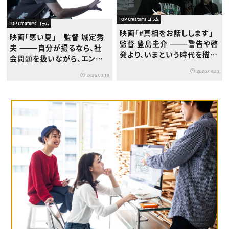
TOP Creator's コラム
TOP Creator's コラム
映画「#真相をお話しします」
映画「悪い夏」 監督 城定秀
監督 豊島圭介 ———警告や啓
夫 ———自分が撮るなら、社
発より、いまという時代を描く
会問題を扱いながら、エンタ
ことが、僕にとっては重要だっ
ーテインメントを手放しては
2025.04.23
た
2025.03.19
いけないと思ってました