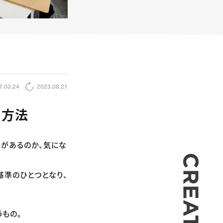
7.03.24
2023.08.21
る方法
入があるのか、気にな
CREA
基準のひとつとなり、
もの。