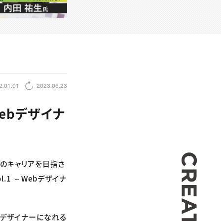
2.01.01
2023.06.23
Webデザイナ
CREA
でのキャリアを目指さ
.1 ～Webデザイナ
bデザイナーになれる