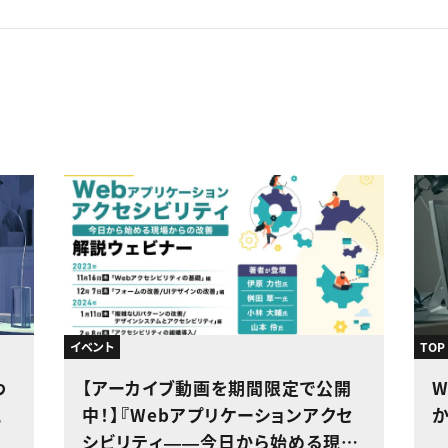
イベント
TOP
わ
【アーカイブ動画を期間限定で公開
と
中！】『Webアプリケーションアクセ
シビリティ――今日から始める現場