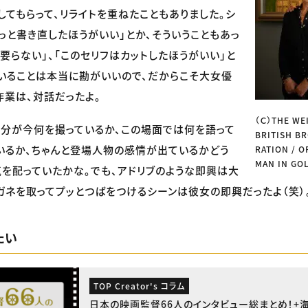
してもらって、リライトを重ねたこともありました。シ
もっと書き直したほうがいい」とか、そういうこともあっ
は要らない」、「このセリフはカットしたほうがいい」と
いることは本当に勘がいいので、だからこそ大女優
作業は、対話だったよ。
（Ｃ）THE WE
分が今何を撮っているか、この場面では何を語って
BRITISH B
いるか、ちゃんと登場人物の感情が出ているかどう
RATION / O
MAN IN GOL
気を配っていたかな。でも、アドリブのような即興は大
ガネを取ってプッとつばをつけるシーンは彼女の即興だったよ（笑）
たい
TOP Creator's コラム
日本の映画監督66人のインタビュー総まとめ！+