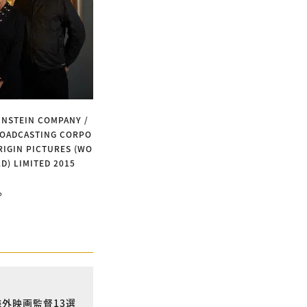
INSTEIN COMPANY /
ROADCASTING CORPO
RIGIN PICTURES (WO
D) LIMITED 2015
。
海外映画監督13選