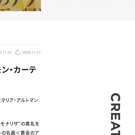
5.11.20
2023.11.21
ン・カーテ
CREA
性マリア・アルトマン
のモナリザ”の異名を
トの名画＜黄金のア