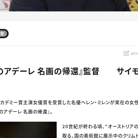
監督
201
のアデーレ 名画の帰還』監督 サイモ
)でアカデミー賞主演女優賞を受賞した名優ヘレン・ミレンが実在の女
のアデーレ 名画の帰還』。
20世紀が終わる頃、“オーストリア
取る、国の美術館に展示中のクリム