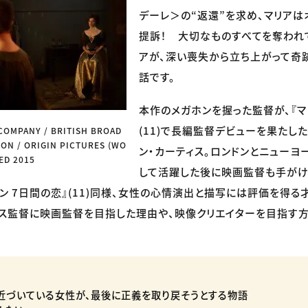
デーレ＞の“返還”を求め、マリアは
提訴！ 大切なものすべてを奪われ
アが、深い喪失から立ち上がって奇
話です。
本作のメガホンを握った監督が、『マ
(11)で長編監督デビューを果たし
COMPANY / BRITISH BROAD
ON / ORIGIN PICTURES (WO
ン・カーティス。ロンドンとニューヨ
ED 2015
して活躍した後に映画監督も手がけ
リン 7日間の恋』(11)同様、女性の心情演出と描写には評価を得る
ィス監督に映画監督を目指した理由や、映像クリエイターを目指す
が近づいている女性が、最後に正義を取り戻そうとする物語