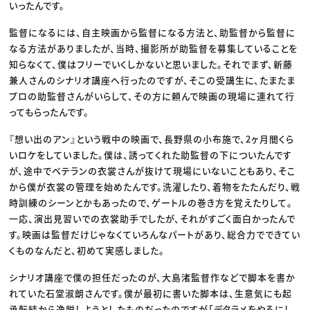
いったんです。
監督になるには、自主映画から監督になる方法と、助監督から監督に
なる方法がありましたが、当時、撮影所が助監督を募集していることを
知らなくて、僕はフリーでいくしかないと思いました。それでまず、新藤
兼人さんのシナリオ講座へ行ったのですが、そこの受講生に、たまたま
プロの助監督さんがいらして、その方に頼んで映画の現場に連れて行
ってもらったんです。
『想い出のアン』という戦中の映画で、長野県の小布施で、2ヶ月間くら
いロケをしていました。僕は、誘ってくれた助監督の下についたんです
が、途中でベテランの衣裳さんが抜けて現場にいないこともあり、そこ
から僕が衣裳の管理を始めたんです。洗濯したり、着物をたたんだり、戦
時訓練のシーンとかもあったので、ゲートルの巻き方を覚えたりして。
一応、演出見習いでの衣裳助手でしたが、それがすごく面白かったんで
す。映画は監督だけじゃなくていろんなパートがあり、総合力でできてい
くものなんだと、初めて実感しました。
シナリオ講座で僕の担任だったのが、大島渚監督作などで脚本を書か
れていた石堂淑朗さんです。僕が最初に書いた脚本は、生意気にも起
承転結から逸脱しようとしたものだったのですが「デタラメをやるにし