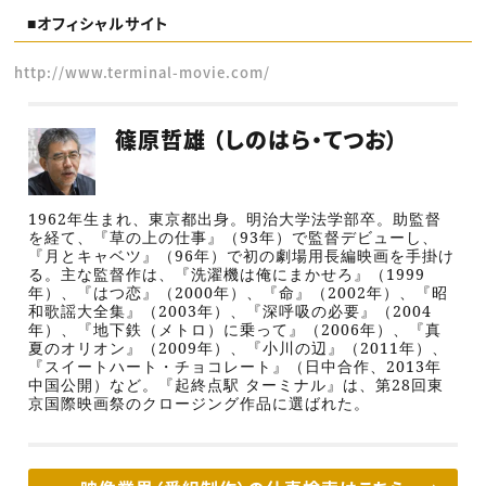
■オフィシャルサイト
http://www.terminal-movie.com/
篠原哲雄 （しのはら・てつお）
1962
年生まれ、東京都出身。
明治大学法学部卒。助監督
を経て、
『草の上の仕事』（
93
年）で監督デビューし、
『月とキャベツ』
（
96
年）
で初の劇場用長編映画を手掛け
る。主な監督作は、『洗濯機は俺にまかせろ』（
1999
年）、『はつ恋』（
2000
年）、『命』（
2002
年）、『昭
和歌謡大全集』（
2003
年）、『深呼吸の必要』（
2004
年）、『地下鉄（メトロ）に乗って』（
2006
年）、『真
夏のオリオン』（
2009
年）、『小川の辺』（
2011
年）、
『スイートハート・チョコレート』（日中合作、
2013
年
中国公開）など。
『起終点駅 ターミナル』は、第
28
回東
京国際映画祭のクロージング作品に選ばれた。