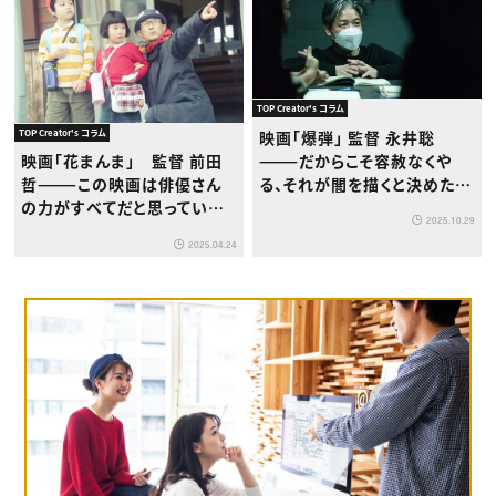
TOP Creator's コラム
TOP Creator's コラム
映画「爆弾」 監督 永井聡
———だからこそ容赦なくや
映画「花まんま」 監督 前田
る、それが闇を描くと決めた人
哲———この映画は俳優さん
間の責任だと思っています
の力がすべてだと思っていま
2025.10.29
す
2025.04.24