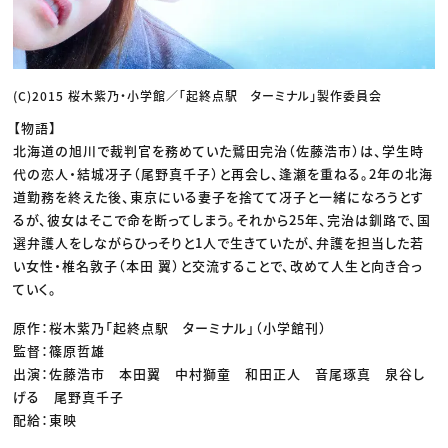
(C)2015 桜木紫乃・小学館／「起終点駅 ターミナル」製作委員会
【物語】
北海道の旭川で裁判官を務めていた鷲田完治（佐藤浩市）は、学生時
代の恋人・結城冴子（尾野真千子）と再会し、逢瀬を重ねる。2年の北海
道勤務を終えた後、東京にいる妻子を捨てて冴子と一緒になろうとす
るが、彼女はそこで命を断ってしまう。それから25年、完治は釧路で、国
選弁護人をしながらひっそりと1人で生きていたが、弁護を担当した若
い女性・椎名敦子（本田 翼）と交流することで、改めて人生と向き合っ
ていく。
原作：桜木紫乃「起終点駅 ターミナル」（小学館刊）
監督：篠原哲雄
出演：佐藤浩市 本田翼 中村獅童 和田正人 音尾琢真 泉谷し
げる 尾野真千子
配給：東映