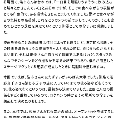
る場面で、浩市さんは台本では、「一口目を頬張りうまそうに飲み込む
と黙々とかきこんでいく」とあるのですが、そこでの食べながらの表情が
とても印象的で、ある感情をきちんと示してくれました。黙々と食べなが
らの気持ちの高揚感、これをどうカメラの前で示していくのか、そこも含
めてひとつの芝居を見せていくという俳優としての佇まいに感動しまし
た。
映画を撮ることの醍醐味は作品によっても違うけど、決定的な瞬間、そ
の映画を決めるような場面をちゃんと撮れた時に、感じるものかなとも
思います。それは俳優さんが作り出す瞬間ではあるけれど、スタッフみ
んなでそのシーンをどう撮るかを考えた結果でもあり、僕らが用意した
ステージでグッとくる芝居が成立したときに醍醐味を感じますね。
今回でいえば、浩市さんのたたずまいがいちばん大事でした。釧路で尾
野真千子さん演じる冴子の店に入っていくまでの後ろ姿などもそうで
す。後ろ姿で行くというのは、最初から決めていました。空間と人間の関
係をすごく重視しているので、ロケハンの時からその場所での佇まいを
想起して決めたりもします。
また、本作では、佐藤さん演じる完治の家は、オープンセットを建てまし
た。制作部と美術部が連携しながら、でき上がったものです。どんな映