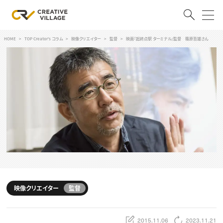
HOME
TOP Creator's コラム
映像クリエイター
監督
映画『起終点駅 ターミナル』監督 篠原哲雄さん
ACCOUNT
ログイン
会員登録
RECRUIT
クリエイター求人を探す
CREATIVE JOB求人検索
特集求人
採用説明会
転職支援サービス
CONTENTS
スキルアップしたい！
映像クリエイター
監督
スキルアップしたい！ トップ
デザイン
TOP Creator’s コラム
プログラミング
2015.11.06
2023.11.21