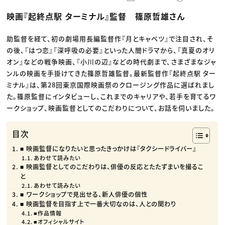
動画配信・映像制作
TOP Creator’s コラム トップ
編集・ライティング
Webクリエイター
セミナー
映画『起終点駅 ターミナル』監督 篠原哲雄さん
マーケティング
アプリクリエイター
ディレクション
ゲームクリエイター
業界解説・キャリア事情
映像クリエイター
ニュース・トレンド
助監督を経て、初の劇場用長編監督作『月とキャベツ』で注目され、そ
お役立ち基礎知識
マーケッター
の後、『はつ恋』『深呼吸の必要』といった人間ドラマから、『真夏のオリ
クリエイターインタビュー
ニュース・トレンド トップ
C＆R Magazine
オン』などの戦争映画、『小川の辺』などの時代劇まで、さまざまなジャ
Web
映像
ンルの映画を手掛けてきた篠原哲雄監督。最新監督作『起終点駅 ター
ゲーム・エンタメ
ミナル』は、第28回東京国際映画祭のクロージング作品に選ばれまし
広告
出版
た。篠原監督にインタビューし、これまでのキャリアや、若手を育てるワ
CREATIVE VILLAGEからのお知らせ
ークショップ、映画監督としてのこだわりについて、お話を伺いました。
プロフェッショナル×つながる×メディア
目次
■ 映画監督になりたいと思ったきっかけは『タクシードライバー』
あわせて読みたい
■ 映画監督としてのこだわりは、俳優の反応とたたずまいを撮るこ
と
あわせて読みたい
■ ワークショップで見出せる、新人俳優の個性
■ 映画監督を目指す上で一番大切なのは、人との関わり
■作品情報
■オフィシャルサイト