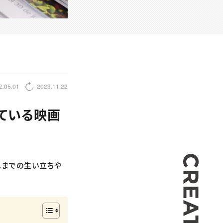
2.05.01
2023.11.22
している映画
CREA
これまでの生い立ちや