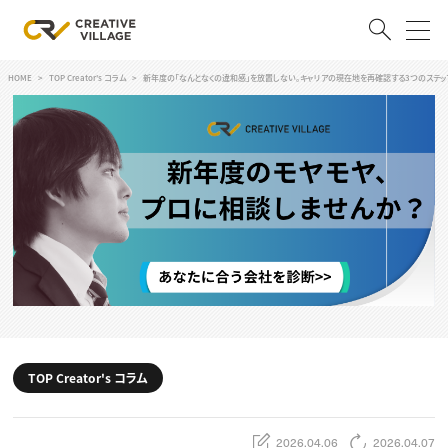
HOME
TOP Creator's コラム
新年度の「なんとなくの違和感」を放置しない。キャリアの現在地を再確認する3つのステッ
ACCOUNT
ログイン
会員登録
RECRUIT
クリエイター求人を探す
CREATIVE JOB求人検索
特集求人
採用説明会
転職支援サービス
CONTENTS
スキルアップしたい！
TOP Creator's コラム
スキルアップしたい！ トップ
デザイン
TOP Creator’s コラム
プログラミング
2026.04.06
2026.04.07