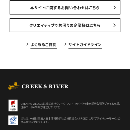
本サイトに関するお問い合わせはこちら
クリエイティブでお困りの企業様はこちら
よくあるご質問
サイトガイドライン
CREEK & RIVER Co., Ltd.
CREATIVE VILLAGEは株式会社クリーク･アンド･リバー社（東京証券
取引所プライム市場、
証券コード4763）が運営しています。
当社は、一般財団法人日本情報経済社会推進協会（JIPDEC）より
「プライバシーマーク」の
付与認定を受けています。