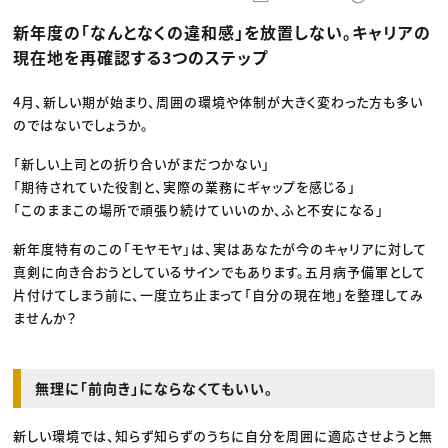
動画配信・映像制作
TOP Creator’s コラム トップ
編集・ライティング
Webクリエイター
セミナー
新年度の「なんとなくの違和感」を放置しない。キャリアの
マーケティング
アプリクリエイター
ディレクション
ゲームクリエイター
現在地を再確認する3つのステップ
業界解説・キャリア事情
映像クリエイター
ニュース・トレンド
お役立ち基礎知識
マーケッター
クリエイターインタビュー
4月、新しい期が始まり、周囲の環境や体制が大きく変わった方も多い
ニュース・トレンド トップ
C＆R Magazine
Web
のではないでしょうか。
映像
ゲーム・エンタメ
「新しい上司との折り合いがまだつかない」
広告
「期待されていた役割と、実際の業務にギャップを感じる」
出版
CREATIVE VILLAGEからのお知らせ
「このままこの場所で頑張り続けていいのか、ふと不安になる」
新年度特有のこの「モヤモヤ」は、実はあなたが今のキャリアに対して
プロフェッショナル×つながる×メディア
真剣に向き合おうとしているサインでもあります。五月病予備軍として
片付けてしまう前に、一度立ち止まって「自分の現在地」を整理してみ
ませんか？
無理に「前向き」にならなくてもいい。
新しい環境では、知らず知らずのうちに自分を周囲に適応させようと無