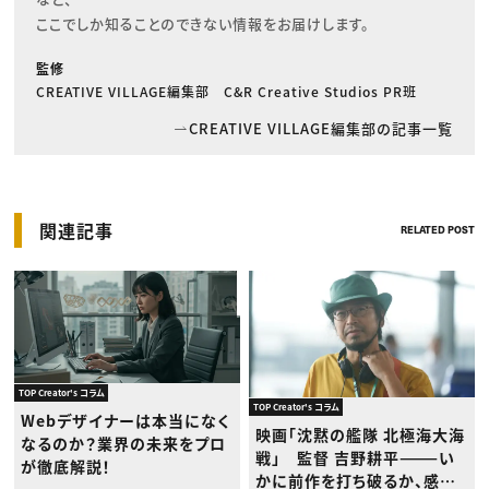
ここでしか知ることのできない情報をお届けします。
監修
CREATIVE VILLAGE編集部 C&R Creative Studios PR班
CREATIVE VILLAGE編集部の記事一覧
関連記事
RELATED POST
TOP Creator's コラム
TOP Creator's コラム
Webデザイナーは本当になく
映画「沈黙の艦隊 北極海大海
なるのか？業界の未来をプロ
戦」 監督 吉野耕平———い
が徹底解説！
かに前作を打ち破るか、感情